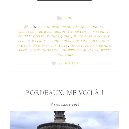
LOOK
TAG:
BEACH
,
BLOG
,
BLOG VOYAGE
,
BLOGGING
,
BLOGUEUR
,
BOMBER
,
BORDEAUX
,
BRAND
,
CAP FERRET
,
COUPLE
,
DIESEL
,
FASHION
,
GIRL
,
HUGO BOSS
,
LACOSTE
,
LEGE CAP FERRET
,
LOOK
,
LOUIS VUITTON
,
LOVE
,
MODE
,
NATURE
,
NEW BALANCE
,
OOTD
,
OUTFIT
,
PHOTO
,
PIMKIE
,
PINK
,
PLAGE
,
SHOOTING
,
SHOPPING
,
VACANCES
,
WEEK
END
,
ZARA
1 COMMENT
BORDEAUX, ME VOILÀ !
18 septembre 2016