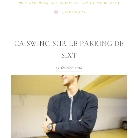
POIS
,
RED
,
ROCK
,
SEA
,
SHOOTING
,
WOMEN
,
WOOD
,
ZARA
3 COMMENTS
CA SWING SUR LE PARKING DE
SIXT
29 février 2016