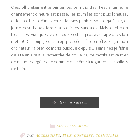
C’est officiellement le printemps! Le mois d’avril est entamé, le
changement d’heure est passé, les journées sont plus longues,
et le soleil est définitivement là. Mes jambes sont déjà à l’air, et
je ne devrais pas tarder à sortir les sandales. Mais quel bien
fou!!! Il est vrai que vivre en corse est un gros avantage question
météo! Du coup je suis trop pressée d’être en été! Et ça mon
ordinateur l’a bien compris puisque depuis 1 semaines je flâne
de site en site à la recherche de couleurs, de motifs estivaux et
de matières légères. Je commence même à regarder les maillots
de bain!
…
lire la suite…
LIFESTYLE
,
MARIE
TAG:
ACCESSOIRES
,
BLUE
,
CONVERSE
,
COSMOPARIS
,