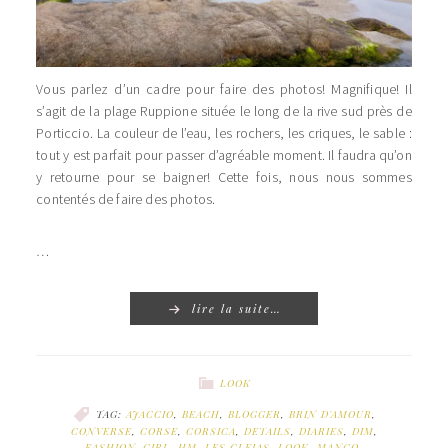
Vous parlez d’un cadre pour faire des photos! Magnifique! Il
s’agit de la plage Ruppione située le long de la rive sud près de
Porticcio. La couleur de l’eau, les rochers, les criques, le sable :
tout y est parfait pour passer d’agréable moment. Il faudra qu’on
y retourne pour se baigner! Cette fois, nous nous sommes
contentés de faire des photos.
…
lire la suite…
LOOK
TAG:
AJACCIO
,
BEACH
,
BLOGGER
,
BRIN D'AMOUR
,
CONVERSE
,
CORSE
,
CORSICA
,
DETAILS
,
DIARIES
,
DIM
,
FASHION
,
GIRL
,
HM
,
LES CLEIAS
,
LOOK
,
MANGO
,