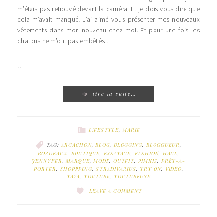
m’étais pas retrouvé devant la caméra. Et je dois vous dire que
cela m’avait manqué! J’ai aimé vous présenter mes nouveaux
vêtements dans mon nouveau chez moi. Et pour une fois les
chatons ne m’ont pas embêtés !
…
lire la suite…
LIFESTYLE
,
MARIE
TAG:
ARCACHON
,
BLOG
,
BLOGGING
,
BLOGGUEUR
,
BORDEAUX
,
BOUTIQUE
,
ESSAYAGE
,
FASHION
,
HAUL
,
JENNYFER
,
MARQUE
,
MODE
,
OUTFIT
,
PIMKIE
,
PRÊT-A-
PORTER
,
SHOPPPING
,
STRADIVARIUS
,
TRY ON
,
VIDEO
,
YAYA
,
YOUTUBE
,
YOUTUBEUSE
LEAVE A COMMENT