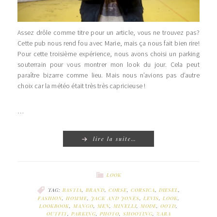
Assez drôle comme titre pour un article, vous ne trouvez pas?
Cette pub nous rend fou avec Marie, mais ça nous fait bien rire!
Pour cette troisième expérience, nous avons choisi un parking
souterrain pour vous montrer mon look du jour. Cela peut
paraître bizarre comme lieu. Mais nous n’avions pas d’autre
choix car la météo était très très capricieuse !
…
lire la suite…
LOOK
TAG:
BASTIA
,
BRAND
,
CORSE
,
CORSICA
,
DIESEL
,
FASHION
,
HOMME
,
JACK AND JONES
,
LEVIS
,
LOOK
,
LOOKBOOK
,
MANGO
,
MEN
,
MINELLI
,
MODE
,
OOTD
,
OUTFIT
,
PARKING
,
PHOTO
,
SHOOTING
,
ZARA