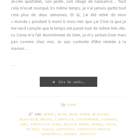
ancien quotidien, son jardin, son village de naissance… Tout
cela m’avait manqué. En même temps, je n’ai jamais quitté tout
cela plus de deux semaines. Et là, j’ai été retiré de mon
« monde » pendant 6 mois! 6 mois rien que ça! C’est là que je
me rend compte que le temps est passé tout de même très vite.
La Corse m’a fait énormément de bien, je m’y sentais bien mais
pas comme chez moi. Je suis contente d’être rentrée à la
maison…
…
lire la suite…
LOOK
TAG:
BERRY
,
BLOG
,
BLOG MODE
,
BLOGGER
,
BLOGUEUR
,
BRAND
,
CAMPAGNE
,
COSMOPARIS
,
FASHION
,
GIRL
,
LIFESTYLE
,
MAJE
,
MANGO
,
MODE
,
MODEL
,
OOTD
,
OUTFIT
,
PAILLE
,
SHOOTING
,
SHOOTING PHOTO
,
SHOPPINGS
,
SOLDES
,
SOLOGNE