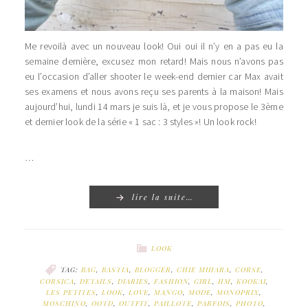
Me revoilà avec un nouveau look! Oui oui il n’y en a pas eu la
semaine dernière, excusez mon retard! Mais nous n’avons pas
eu l’occasion d’aller shooter le week-end dernier car Max avait
ses examens et nous avons reçu ses parents à la maison! Mais
aujourd’hui, lundi 14 mars je suis là, et je vous propose le 3ème
et dernier look de la série « 1 sac : 3 styles »! Un look rock!
…
lire la suite…
LOOK
TAG:
BAG
,
BASTIA
,
BLOGGER
,
CHIE MIHARA
,
CORSE
,
CORSICA
,
DETAILS
,
DIARIES
,
FASHION
,
GIRL
,
HM
,
KOOKAI
,
LES PETITES
,
LOOK
,
LOVE
,
MANGO
,
MODE
,
MONOPRIX
,
MOSCHINO
,
OOTD
,
OUTFIT
,
PAILLOTE
,
PARFOIS
,
PHOTO
,