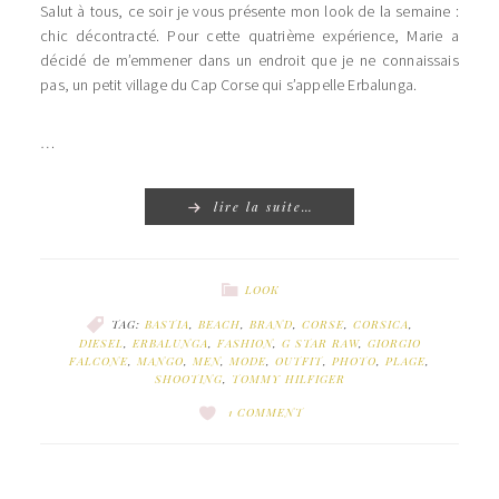
Salut à tous, ce soir je vous présente mon look de la semaine :
chic décontracté. Pour cette quatrième expérience, Marie a
décidé de m’emmener dans un endroit que je ne connaissais
pas, un petit village du Cap Corse qui s’appelle Erbalunga.
…
lire la suite…
LOOK
TAG:
BASTIA
,
BEACH
,
BRAND
,
CORSE
,
CORSICA
,
DIESEL
,
ERBALUNGA
,
FASHION
,
G STAR RAW
,
GIORGIO
FALCONE
,
MANGO
,
MEN
,
MODE
,
OUTFIT
,
PHOTO
,
PLAGE
,
SHOOTING
,
TOMMY HILFIGER
1 COMMENT