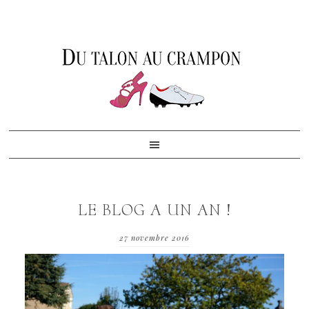
Skip
Skip
Skip
to
to
to
primary
content
footer
navigation
LE BLOG A UN AN !
27 novembre 2016