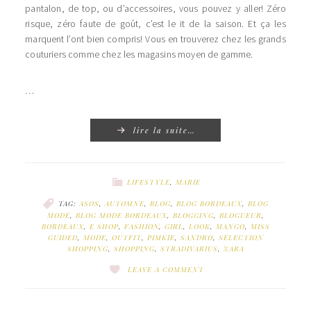
pantalon, de top, ou d’accessoires, vous pouvez y aller! Zéro
risque, zéro faute de goût, c’est le it de la saison. Et ça les
marquent l’ont bien compris! Vous en trouverez chez les grands
couturiers comme chez les magasins moyen de gamme.
…
lire la suite…
LIFESTYLE
,
MARIE
TAG:
ASOS
,
AUTOMNE
,
BLOG
,
BLOG BORDEAUX
,
BLOG
MODE
,
BLOG MODE BORDEAUX
,
BLOGGING
,
BLOGUEUR
,
BORDEAUX
,
E SHOP
,
FASHION
,
GIRL
,
LOOK
,
MANGO
,
MISS
GUIDED
,
MODE
,
OUTFIT
,
PIMKIE
,
SANDRO
,
SELECTION
SHOPPING
,
SHOPPING
,
STRADIVARIUS
,
ZARA
LEAVE A COMMENT