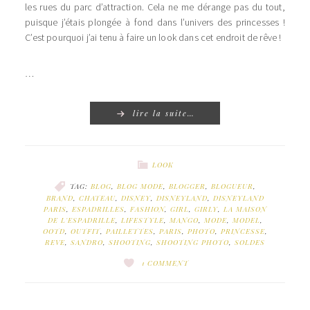
les rues du parc d’attraction. Cela ne me dérange pas du tout,
puisque j’étais plongée à fond dans l’univers des princesses !
C’est pourquoi j’ai tenu à faire un look dans cet endroit de rêve !
…
lire la suite…
LOOK
TAG:
BLOG
,
BLOG MODE
,
BLOGGER
,
BLOGUEUR
,
BRAND
,
CHATEAU
,
DISNEY
,
DISNEYLAND
,
DISNEYLAND
PARIS
,
ESPADRILLES
,
FASHION
,
GIRL
,
GIRLY
,
LA MAISON
DE L'ESPADRILLE
,
LIFESTYLE
,
MANGO
,
MODE
,
MODEL
,
OOTD
,
OUTFIT
,
PAILLETTES
,
PARIS
,
PHOTO
,
PRINCESSE
,
REVE
,
SANDRO
,
SHOOTING
,
SHOOTING PHOTO
,
SOLDES
1 COMMENT