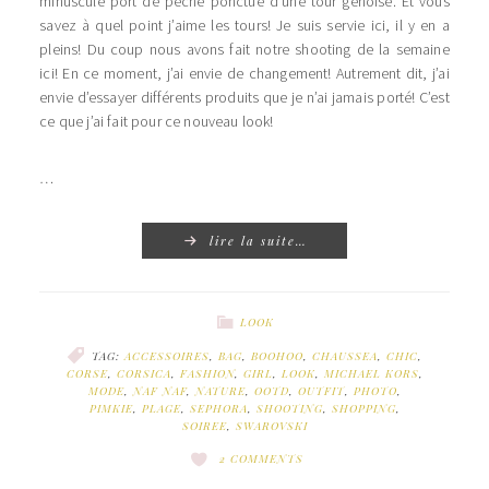
minuscule port de pêche ponctué d’une tour génoise. Et vous
savez à quel point j’aime les tours! Je suis servie ici, il y en a
pleins! Du coup nous avons fait notre shooting de la semaine
ici! En ce moment, j’ai envie de changement! Autrement dit, j’ai
envie d’essayer différents produits que je n’ai jamais porté! C’est
ce que j’ai fait pour ce nouveau look!
…
lire la suite…
LOOK
TAG:
ACCESSOIRES
,
BAG
,
BOOHOO
,
CHAUSSEA
,
CHIC
,
CORSE
,
CORSICA
,
FASHION
,
GIRL
,
LOOK
,
MICHAEL KORS
,
MODE
,
NAF NAF
,
NATURE
,
OOTD
,
OUTFIT
,
PHOTO
,
PIMKIE
,
PLAGE
,
SEPHORA
,
SHOOTING
,
SHOPPING
,
SOIREE
,
SWAROVSKI
2 COMMENTS