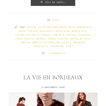
lire la suite…
LOOK
TAG:
AMOUR
,
ANNIVERSAIRE
,
BLOG
,
BLOG BORDEAUX
,
BLOG VOYAGE
,
BLOGGING
,
BLOGUEUR
,
BORDEAUX
,
CESARA PACIOTTI
,
CORSE
,
CORSICA
,
COUPLE
,
FASHION
,
LOVE
,
MANGO
,
MÉDOC
,
MODE
,
NATURE
,
OOTD
,
OUTFIT
,
PHOTO
,
PORTO VECCHIO
,
PRATALINA
,
PROMOD
,
SHOOTING
,
TOURISME
,
ZARA
2 COMMENTS
LA VIE EN BORDEAUX
11 novembre 2016