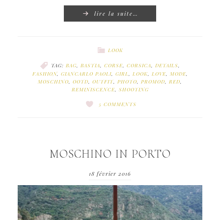
lire la suite…
LOOK
TAG:
BAG
,
BASTIA
,
CORSE
,
CORSICA
,
DETAILS
,
FASHION
,
GIANCARLO PAOLI
,
GIRL
,
LOOK
,
LOVE
,
MODE
,
MOSCHINO
,
OOTD
,
OUTFIT
,
PHOTO
,
PROMOD
,
RED
,
REMINISCENCE
,
SHOOTING
5 COMMENTS
MOSCHINO IN PORTO
18 février 2016