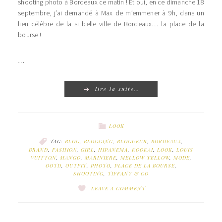
shooting photo à Bordeaux ce matin ! Et oui, en ce dimanche 18
septembre, j’ai demandé à Max de m’emmener à 9h, dans un
lieu célèbre de la si belle ville de Bordeaux… la place de la
bourse !
…
lire la suite…
LOOK
TAG:
BLOG
,
BLOGGING
,
BLOGUEUR
,
BORDEAUX
,
BRAND
,
FASHION
,
GIRL
,
HIPANEMA
,
KOOKAI
,
LOOK
,
LOUIS
VUITTON
,
MANGO
,
MARINIERE
,
MELLOW YELLOW
,
MODE
,
OOTD
,
OUTFIT
,
PHOTO
,
PLACE DE LA BOURSE
,
SHOOTING
,
TIFFANY & CO
LEAVE A COMMENT