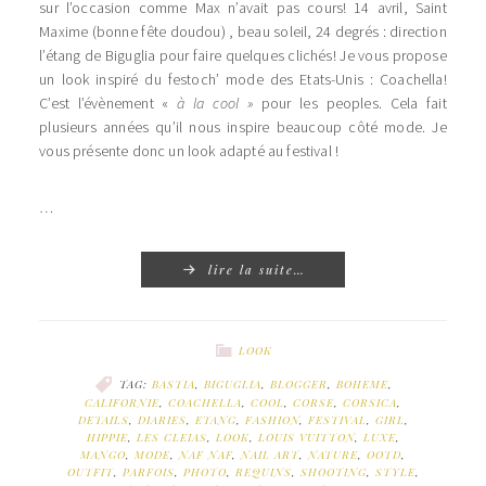
sur l’occasion comme Max n’avait pas cours! 14 avril, Saint
Maxime (bonne fête doudou) , beau soleil, 24 degrés : direction
l’étang de Biguglia pour faire quelques clichés! Je vous propose
un look inspiré du festoch’ mode des Etats-Unis : Coachella!
C’est l’évènement «
à la cool »
pour les peoples. Cela fait
plusieurs années qu’il nous inspire beaucoup côté mode. Je
vous présente donc un look adapté au festival !
…
lire la suite…
LOOK
TAG:
BASTIA
,
BIGUGLIA
,
BLOGGER
,
BOHEME
,
CALIFORNIE
,
COACHELLA
,
COOL
,
CORSE
,
CORSICA
,
DETAILS
,
DIARIES
,
ETANG
,
FASHION
,
FESTIVAL
,
GIRL
,
HIPPIE
,
LES CLEIAS
,
LOOK
,
LOUIS VUITTON
,
LUXE
,
MANGO
,
MODE
,
NAF NAF
,
NAIL ART
,
NATURE
,
OOTD
,
OUTFIT
,
PARFOIS
,
PHOTO
,
REQUINS
,
SHOOTING
,
STYLE
,