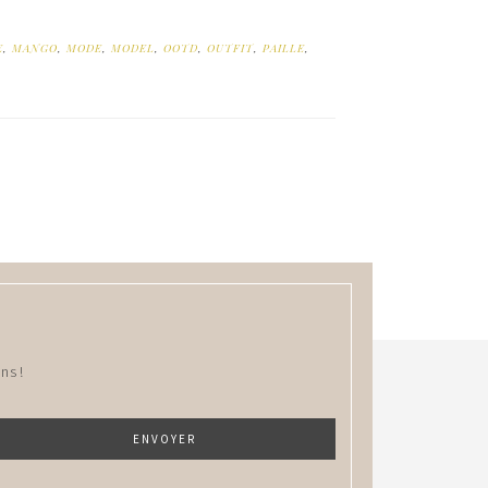
E
,
MANGO
,
MODE
,
MODEL
,
OOTD
,
OUTFIT
,
PAILLE
,
ns !