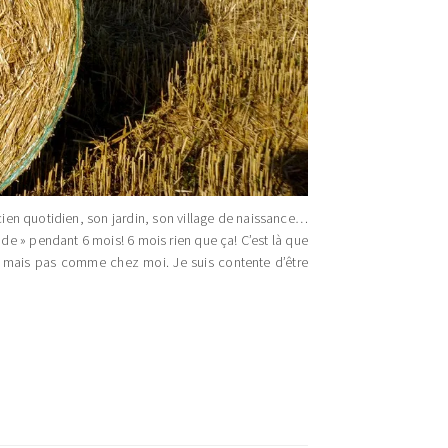
cien quotidien, son jardin, son village de naissance…
nde » pendant 6 mois! 6 mois rien que ça! C’est là que
n mais pas comme chez moi. Je suis contente d’être