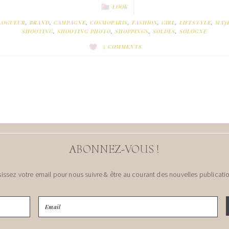
LOOK
LOGUEUR
,
BRAND
,
CAMPAGNE
,
COSMOPARIS
,
FASHION
,
GIRL
,
LIFESTYLE
,
MAJ
SHOOTING
,
SHOOTING PHOTO
,
SHOPPINGS
,
SOLDES
,
SOLOGNE
5 COMMENTS
ABONNEZ-VOUS !
sissez votre email pour nous suivre & être au courant des nouvelles publicatio