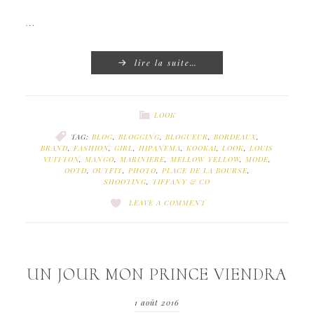
…
lire la suite…
LOOK
TAG:
BLOG
,
BLOGGING
,
BLOGUEUR
,
BORDEAUX
,
BRAND
,
FASHION
,
GIRL
,
HIPANEMA
,
KOOKAI
,
LOOK
,
LOUIS
VUITTON
,
MANGO
,
MARINIERE
,
MELLOW YELLOW
,
MODE
,
OOTD
,
OUTFIT
,
PHOTO
,
PLACE DE LA BOURSE
,
SHOOTING
,
TIFFANY & CO
LEAVE A COMMENT
UN JOUR MON PRINCE VIENDRA
1 août 2016