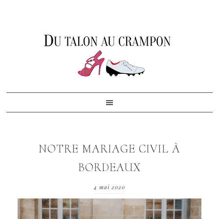
Skip
Skip
Skip
to
to
to
primary
content
footer
navigation
NOTRE MARIAGE CIVIL À
BORDEAUX
4 mai 2020