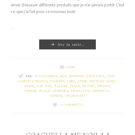
envie d’essayer différents produits que je n’ai jamais porté! C’est
ce que j’ai fait pour ce nouveau look!
…
lire la suite…
LOOK
TAG:
ACCESSOIRES
,
BAG
,
BOOHOO
,
CHAUSSEA
,
CHIC
,
CORSE
,
CORSICA
,
FASHION
,
GIRL
,
LOOK
,
MICHAEL KORS
,
MODE
,
NAF NAF
,
NATURE
,
OOTD
,
OUTFIT
,
PHOTO
,
PIMKIE
,
PLAGE
,
SEPHORA
,
SHOOTING
,
SHOPPING
,
SOIREE
,
SWAROVSKI
2 COMMENTS