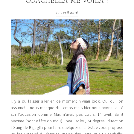
COACHELLA ME VOILA !
15 avril 2016
Il y a du laisser aller en ce moment niveau look! Oui oui, on
assume! Il nous manque du temps mais hier nous avons sauté
sur l’occasion comme Max n’avait pas cours! 14 avril, Saint
Maxime (bonne fête doudou) , beau soleil, 24 degrés : direction
l’étang de Biguglia pour faire quelques clichés! Je vous propose
un look inspiré du festoch’ mode des Etats-Unis : Coachella!