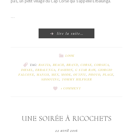
pas, un petit village du Cap Corse qui s’appelle Erbalunga.
…
lire la suite…
LOOK
TAG:
BASTIA
,
BEACH
,
BRAND
,
CORSE
,
CORSICA
,
DIESEL
,
ERBALUNGA
,
FASHION
,
G STAR RAW
,
GIORGIO
FALCONE
,
MANGO
,
MEN
,
MODE
,
OUTFIT
,
PHOTO
,
PLAGE
,
SHOOTING
,
TOMMY HILFIGER
1 COMMENT
UNE SOIRÉE À RICOCHETS
22 avril 2016