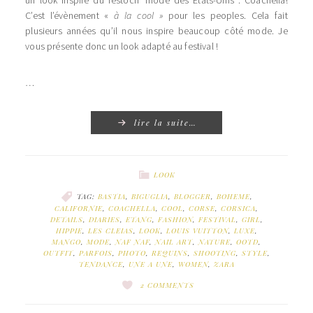
C’est l’évènement «
à la cool »
pour les peoples. Cela fait
plusieurs années qu’il nous inspire beaucoup côté mode. Je
vous présente donc un look adapté au festival !
…
lire la suite…
LOOK
TAG:
BASTIA
,
BIGUGLIA
,
BLOGGER
,
BOHEME
,
CALIFORNIE
,
COACHELLA
,
COOL
,
CORSE
,
CORSICA
,
DETAILS
,
DIARIES
,
ETANG
,
FASHION
,
FESTIVAL
,
GIRL
,
HIPPIE
,
LES CLEIAS
,
LOOK
,
LOUIS VUITTON
,
LUXE
,
MANGO
,
MODE
,
NAF NAF
,
NAIL ART
,
NATURE
,
OOTD
,
OUTFIT
,
PARFOIS
,
PHOTO
,
REQUINS
,
SHOOTING
,
STYLE
,
TENDANCE
,
UNE A UNE
,
WOMEN
,
ZARA
2 COMMENTS