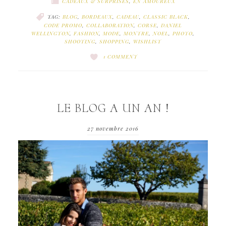
CADEAUX & SURPRISES
,
EN AMOUREUX
TAG:
BLOG
,
BORDEAUX
,
CADEAU
,
CLASSIC BLACK
,
CODE PROMO
,
COLLABORATION
,
CORSE
,
DANIEL
WELLINGTON
,
FASHION
,
MODE
,
MONTRE
,
NOEL
,
PHOTO
,
SHOOTING
,
SHOPPING
,
WISHLIST
1 COMMENT
LE BLOG A UN AN !
27 novembre 2016