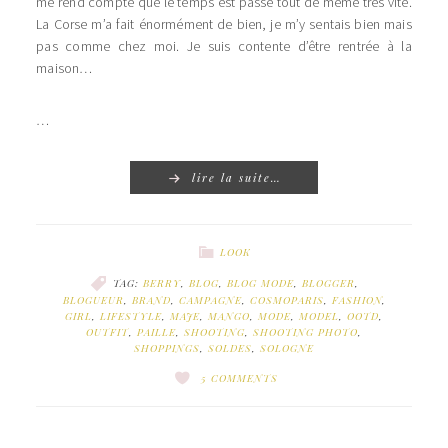
me rend compte que le temps est passé tout de même très vite.
La Corse m’a fait énormément de bien, je m’y sentais bien mais
pas comme chez moi. Je suis contente d’être rentrée à la
maison…
…
lire la suite…
LOOK
TAG:
BERRY
,
BLOG
,
BLOG MODE
,
BLOGGER
,
BLOGUEUR
,
BRAND
,
CAMPAGNE
,
COSMOPARIS
,
FASHION
,
GIRL
,
LIFESTYLE
,
MAJE
,
MANGO
,
MODE
,
MODEL
,
OOTD
,
OUTFIT
,
PAILLE
,
SHOOTING
,
SHOOTING PHOTO
,
SHOPPINGS
,
SOLDES
,
SOLOGNE
5 COMMENTS