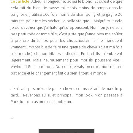
cet article
. Adieu la longueur et adieu le blond. Et qu’est ce que
cela fait du bien. Je passe mille fois moins de temps dans la
baignoire, j’utilise 100 fois moins de shampoing et je gagne 20
minutes pour me les sécher. La belle vie quoi ! Malgré tout cela
je dois avouer que j’ai hâte qu’ils repoussent. Non non je ne suis
pas perturbée comme fille, c’est juste que j’aime bien me soûler
à prendre du temps pour les chouchouter. Ils me manquent
vraiment. Impossible de faire une queue de cheval (c’est ma fois
très moche) et mon kiki est ridicule ! En bref ils m’embêtent
légèrement. Mais heureusement pour moi ils poussent vite :
environ 1.8cm par mois. Du coup je vais prendre mon mal en
patience et le changement fait du bien à tout le monde.
Je n’avais pas prévu de parler cheveux dans cet article mais trop
tard… Revenons au sujet principal, mon look. Mon passage à
Paris fut l’occasion d’en shooter un.
…