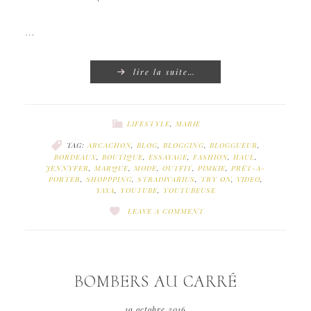
…
lire la suite…
LIFESTYLE
,
MARIE
TAG:
ARCACHON
,
BLOG
,
BLOGGING
,
BLOGGUEUR
,
BORDEAUX
,
BOUTIQUE
,
ESSAYAGE
,
FASHION
,
HAUL
,
JENNYFER
,
MARQUE
,
MODE
,
OUTFIT
,
PIMKIE
,
PRÊT-A-
PORTER
,
SHOPPPING
,
STRADIVARIUS
,
TRY ON
,
VIDEO
,
YAYA
,
YOUTUBE
,
YOUTUBEUSE
LEAVE A COMMENT
BOMBERS AU CARRÉ
19 octobre 2016