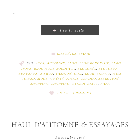
…
lire la suite…
LIFESTYLE
,
MARIE
TAG:
ASOS
,
AUTOMNE
,
BLOG
,
BLOG BORDEAUX
,
BLOG
MODE
,
BLOG MODE BORDEAUX
,
BLOGGING
,
BLOGUEUR
,
BORDEAUX
,
E SHOP
,
FASHION
,
GIRL
,
LOOK
,
MANGO
,
MISS
GUIDED
,
MODE
,
OUTFIT
,
PIMKIE
,
SANDRO
,
SELECTION
SHOPPING
,
SHOPPING
,
STRADIVARIUS
,
ZARA
LEAVE A COMMENT
HAUL D’AUTOMNE & ESSAYAGES
8 novembre 2016