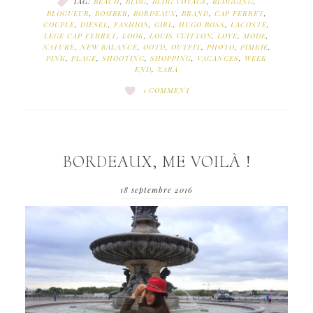
TAG:
BEACH
,
BLOG
,
BLOG VOYAGE
,
BLOGGING
,
BLOGUEUR
,
BOMBER
,
BORDEAUX
,
BRAND
,
CAP FERRET
,
COUPLE
,
DIESEL
,
FASHION
,
GIRL
,
HUGO BOSS
,
LACOSTE
,
LEGE CAP FERRET
,
LOOK
,
LOUIS VUITTON
,
LOVE
,
MODE
,
NATURE
,
NEW BALANCE
,
OOTD
,
OUTFIT
,
PHOTO
,
PIMKIE
,
PINK
,
PLAGE
,
SHOOTING
,
SHOPPING
,
VACANCES
,
WEEK
END
,
ZARA
1 COMMENT
BORDEAUX, ME VOILÀ !
18 septembre 2016