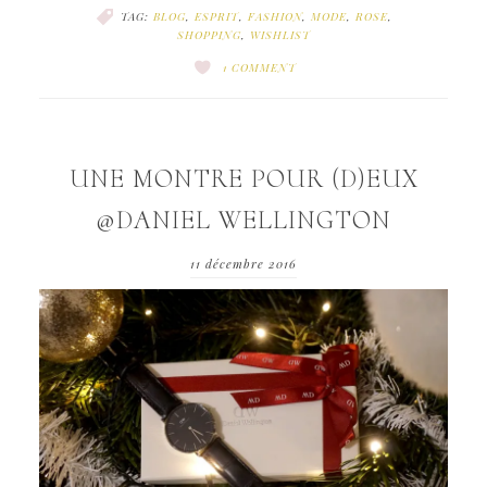
TAG:
BLOG
,
ESPRIT
,
FASHION
,
MODE
,
ROSE
,
SHOPPING
,
WISHLIST
1 COMMENT
UNE MONTRE POUR (D)EUX
@DANIEL WELLINGTON
11 décembre 2016