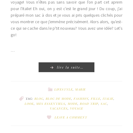
voyage! Vous n’êtes pas sans savoir que l’on part cet aprem
pour l’Italie! Eh oui, on y est c’est le grand jour ! Du coup, j’ai
préparé mon sac à dos et je vous ai pris quelques clichés pour
vous montrer ce que j’emmène précisément. Alors alors, qu’est-
ce qui se cache dans le p’tit nouveau? Vous avez une idée? Let’s
go!
…
lire la suite…
LIFESTYLE
,
MARIE
TAG:
BLOG
,
BLOG DE MODE
,
FASHION
,
FILLE
,
ITALIE
,
LOOK
,
MES ESSENTIELS
,
MODE
,
ROAD TRIP
,
SAC
,
VACANCES
,
VOYAGE
LEAVE A COMMENT