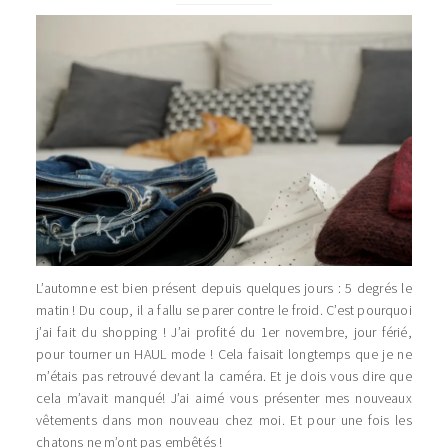
L’automne est bien présent depuis quelques jours : 5 degrés le
matin ! Du coup, il a fallu se parer contre le froid. C’est pourquoi
j’ai fait du shopping ! J’ai profité du 1er novembre, jour férié,
pour tourner un HAUL mode ! Cela faisait longtemps que je ne
m’étais pas retrouvé devant la caméra. Et je dois vous dire que
cela m’avait manqué! J’ai aimé vous présenter mes nouveaux
vêtements dans mon nouveau chez moi. Et pour une fois les
chatons ne m’ont pas embêtés !