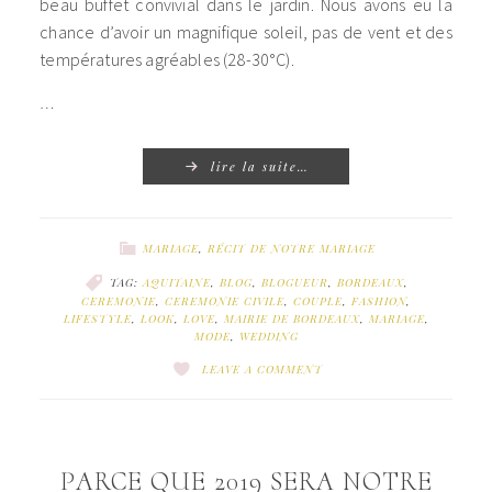
beau buffet convivial dans le jardin. Nous avons eu la
chance d’avoir un magnifique soleil, pas de vent et des
températures agréables (28-30°C).
…
lire la suite…
MARIAGE
,
RÉCIT DE NOTRE MARIAGE
TAG:
AQUITAINE
,
BLOG
,
BLOGUEUR
,
BORDEAUX
,
CEREMONIE
,
CEREMONIE CIVILE
,
COUPLE
,
FASHION
,
LIFESTYLE
,
LOOK
,
LOVE
,
MAIRIE DE BORDEAUX
,
MARIAGE
,
MODE
,
WEDDING
LEAVE A COMMENT
PARCE QUE 2019 SERA NOTRE