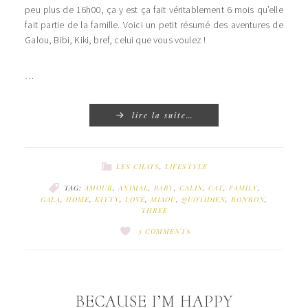
peu plus de 16h00, ça y est ça fait véritablement 6 mois qu’elle
fait partie de la famille. Voici un petit résumé des aventures de
Galou, Bibi, Kiki, bref, celui que vous voulez !
…
lire la suite…
LES CHATS
,
LIFESTYLE
TAG:
AMOUR
,
ANIMAL
,
BABY
,
CALIN
,
CAT
,
FAMILY
,
GALA
,
HOME
,
KITTY
,
LOVE
,
MIAOU
,
QUOTIDIEN
,
RONRON
,
THREE
3 COMMENTS
BECAUSE I’M HAPPY