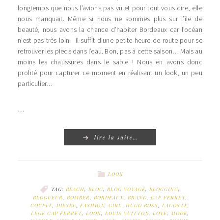
longtemps que nous l’avions pas vu et pour tout vous dire, elle
nous manquait. Même si nous ne sommes plus sur l’île de
beauté, nous avons la chance d’habiter Bordeaux car l’océan
n’est pas très loin. Il suffit d’une petite heure de route pour se
retrouver les pieds dans l’eau. Bon, pas à cette saison… Mais au
moins les chaussures dans le sable ! Nous en avons donc
profité pour capturer ce moment en réalisant un look, un peu
particulier…
…
lire la suite…
LOOK
TAG:
BEACH
,
BLOG
,
BLOG VOYAGE
,
BLOGGING
,
BLOGUEUR
,
BOMBER
,
BORDEAUX
,
BRAND
,
CAP FERRET
,
COUPLE
,
DIESEL
,
FASHION
,
GIRL
,
HUGO BOSS
,
LACOSTE
,
LEGE CAP FERRET
,
LOOK
,
LOUIS VUITTON
,
LOVE
,
MODE
,