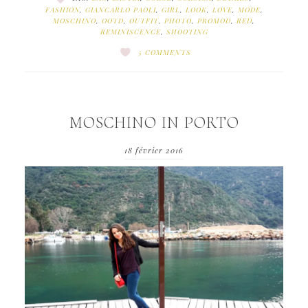
FASHION
,
GIANCARLO PAOLI
,
GIRL
,
LOOK
,
LOVE
,
MODE
,
MOSCHINO
,
OOTD
,
OUTFIT
,
PHOTO
,
PROMOD
,
RED
,
REMINISCENCE
,
SHOOTING
5 COMMENTS
MOSCHINO IN PORTO
18 février 2016