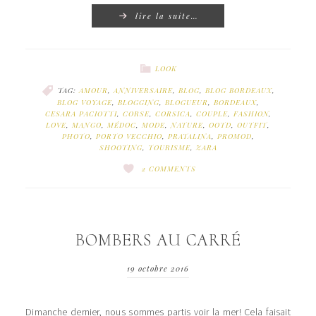
lire la suite…
LOOK
TAG:
AMOUR
,
ANNIVERSAIRE
,
BLOG
,
BLOG BORDEAUX
,
BLOG VOYAGE
,
BLOGGING
,
BLOGUEUR
,
BORDEAUX
,
CESARA PACIOTTI
,
CORSE
,
CORSICA
,
COUPLE
,
FASHION
,
LOVE
,
MANGO
,
MÉDOC
,
MODE
,
NATURE
,
OOTD
,
OUTFIT
,
PHOTO
,
PORTO VECCHIO
,
PRATALINA
,
PROMOD
,
SHOOTING
,
TOURISME
,
ZARA
2 COMMENTS
BOMBERS AU CARRÉ
19 octobre 2016
Dimanche dernier, nous sommes partis voir la mer! Cela faisait