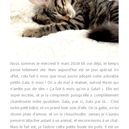
Nous sommes le mercredi 9 mars 2016! Eh oui déjà, le temps
passe tellement vite. Mais aujourd’hui est un jour spécial. En
effet, cela fait 6 mois que nous avons adopté notre adorable
petite Gala. 6 mois ! On a du mal à réaliser, surtout Marie qui
n’arrête pas de dire « Ça fait 6 mois qu’on a Gala!! ». Elle est
super excitée, et je la comprends puisqu’elle a complètement
chambouler notre quotidien. Gala, par ci, Gala par là… C’est
notre petit bébé, et on prend bien soin d’elle. On la gatte, on lui
donne plein d’amour, et on la chouchoutte. Jamais je n’aurais
pensé m’attacher autant à un animal, et encore moins à un chat.
Mais le fait est, je l’adore cette petite boule de poils. Il est un