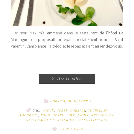
Hier soir, Max m’a emmené dans le restaurant de l’hôtel La
Madrague, qui proposait un repas spécialement pour la Saint
Valentin. L’ambiance, la déco et le repas étaient au rendez-vous!
…
lire la suite…
CORSICA
,
OÙ MANGER ?
TAG:
AMOUR
,
CORSE
,
CORSICA
,
COUPLE
,
EN
AMOUREUX
,
FOOD
,
HOTEL
,
LOVE
,
NIGHT
,
RESTAURANT
,
SAINT VALENTIN
,
SATURDAY
,
VALENTINE'S DAY
3 COMMENTS