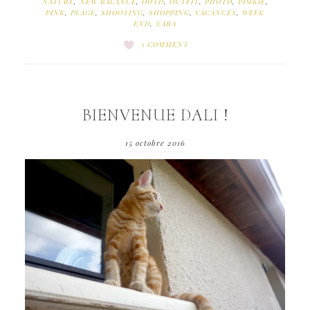
NATURE
,
NEW BALANCE
,
OOTD
,
OUTFIT
,
PHOTO
,
PIMKIE
,
PINK
,
PLAGE
,
SHOOTING
,
SHOPPING
,
VACANCES
,
WEEK
END
,
ZARA
1 COMMENT
BIENVENUE DALI !
15 octobre 2016