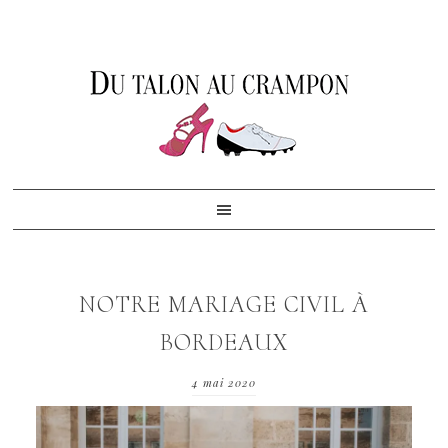
Skip
Skip
Skip
to
to
to
primary
content
footer
navigation
NOTRE MARIAGE CIVIL À
BORDEAUX
4 mai 2020