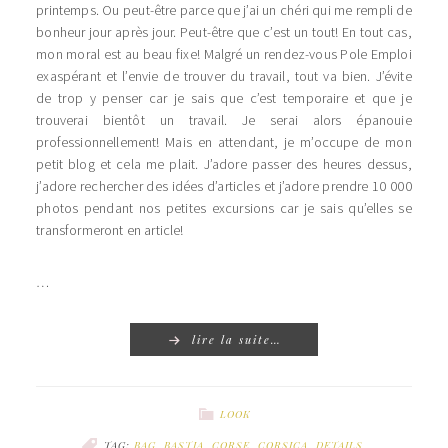
printemps. Ou peut-être parce que j’ai un chéri qui me rempli de
bonheur jour après jour. Peut-être que c’est un tout! En tout cas,
mon moral est au beau fixe! Malgré un rendez-vous Pole Emploi
exaspérant et l’envie de trouver du travail, tout va bien. J’évite
de trop y penser car je sais que c’est temporaire et que je
trouverai bientôt un travail. Je serai alors épanouie
professionnellement! Mais en attendant, je m’occupe de mon
petit blog et cela me plait. J’adore passer des heures dessus,
j’adore rechercher des idées d’articles et j’adore prendre 10 000
photos pendant nos petites excursions car je sais qu’elles se
transformeront en article!
…
lire la suite…
LOOK
TAG:
BAG
,
BASTIA
,
CORSE
,
CORSICA
,
DETAILS
,