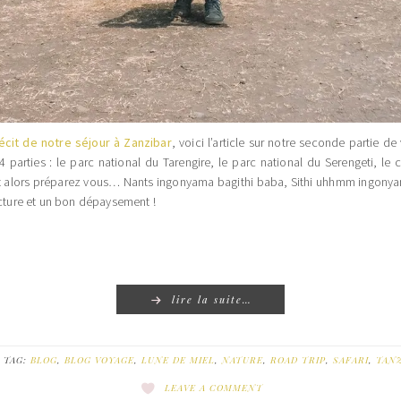
écit de notre séjour à Zanzibar
, voici l’article sur notre seconde partie d
 parties : le parc national du Tarengire, le parc national du Serengeti, le
t alors préparez vous… Nants ingonyama bagithi baba, Sithi uhhmm ingonya
ecture et un bon dépaysement !
lire la suite…
TAG:
BLOG
,
BLOG VOYAGE
,
LUNE DE MIEL
,
NATURE
,
ROAD TRIP
,
SAFARI
,
TAN
LEAVE A COMMENT