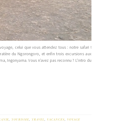
e voyage, celui que vous attendez tous : notre safari !
 cratère du Ngorongoro, et enfin trois excursions aux
ma, Ingonyama. Vous n’avez pas reconnu ? L’intro du
ZANIE
,
TOURISME
,
TRAVEL
,
VACANCES
,
VOYAGE