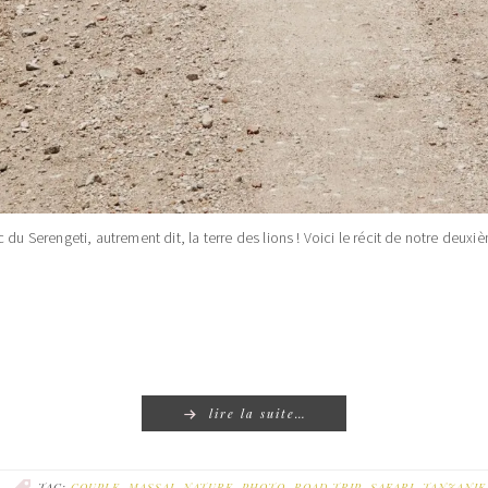
 du Serengeti, autrement dit, la terre des lions ! Voici le récit de notre deux
lire la suite…
TAG:
COUPLE
,
MASSAI
,
NATURE
,
PHOTO
,
ROAD TRIP
,
SAFARI
,
TANZANIE