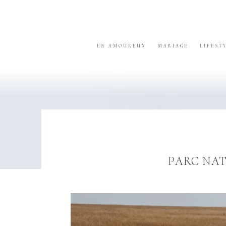
Skip
Skip
Skip
to
to
to
primary
content
footer
navigation
EN AMOUREUX
MARIAGE
LIFEST
PARC NAT