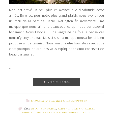
Noël est arrivé un peu plus en avance que d’habitude cette
année. En effet, pour notre plus grand plaisir, nous avons reçu
un mail de la part de Daniel Wellington fin novembre! Une
marque que nous aimons beaucoup et qui nous correspond
fortement. Nous l’avons lu une vingtaine de fois je pense car
nous n’y croyions pas. Mais si si si, la marque nous a bel et bien
proposé un partenariat. Nous voulons être honnêtes avec vous
c’est pourquoi nous allons vous expliquer en quoi consistait ce
beau partenariat.
…
lire la suite…
CADEAUX & SURPRISES
,
EN AMOUREUX
TAG:
BLOG
,
BORDEAUX
,
CADEAU
,
CLASSIC BLACK
,
CODE PROMO
,
COLLABORATION
,
CORSE
,
DANIEL