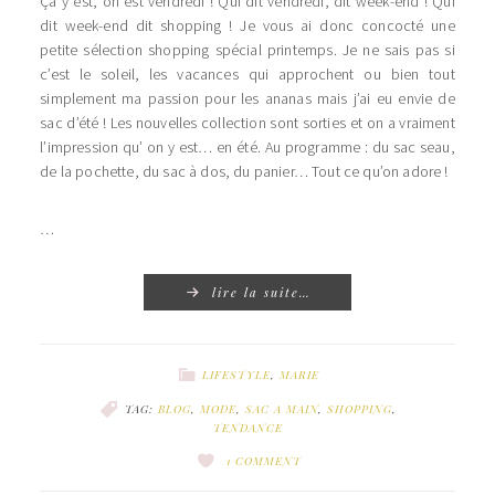
Ça y est, on est vendredi ! Qui dit vendredi, dit week-end ! Qui
dit week-end dit shopping ! Je vous ai donc concocté une
petite sélection shopping spécial printemps. Je ne sais pas si
c’est le soleil, les vacances qui approchent ou bien tout
simplement ma passion pour les ananas mais j’ai eu envie de
sac d’été ! Les nouvelles collection sont sorties et on a vraiment
l’impression qu’ on y est… en été. Au programme : du sac seau,
de la pochette, du sac à dos, du panier… Tout ce qu’on adore !
…
lire la suite…
LIFESTYLE
,
MARIE
TAG:
BLOG
,
MODE
,
SAC A MAIN
,
SHOPPING
,
TENDANCE
1 COMMENT