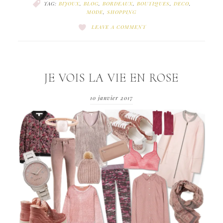
TAG:
BIJOUX
,
BLOG
,
BORDEAUX
,
BOUTIQUES
,
DECO
,
MODE
,
SHOPPING
LEAVE A COMMENT
JE VOIS LA VIE EN ROSE
10 janvier 2017