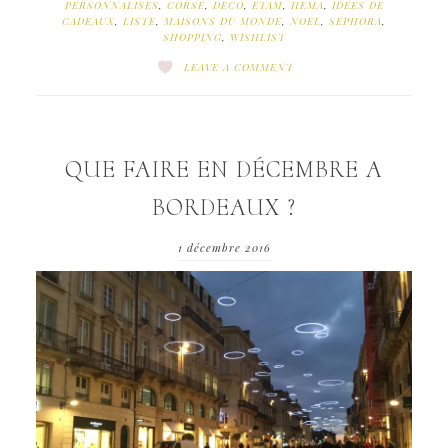
PERSONNALISES
,
CORSE
,
DECO
,
ETAM
,
HEMA
,
IDEES DE
CADEAUX
,
LISTE
,
MAISONS DU MONDE
,
NOEL
,
SEPHORA
,
SHOPPING
,
WISHLIST
LEAVE A COMMENT
QUE FAIRE EN DÉCEMBRE A
BORDEAUX ?
1 décembre 2016