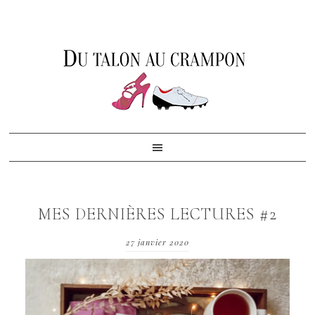
Skip
Skip
Skip
to
to
to
primary
content
footer
navigation
MES DERNIÈRES LECTURES #2
27 janvier 2020