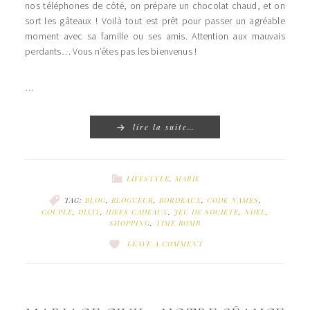
nos téléphones de côté, on prépare un chocolat chaud, et on
sort les gâteaux ! Voilà tout est prêt pour passer un agréable
moment avec sa famille ou ses amis. Attention aux mauvais
perdants… Vous n’êtes pas les bienvenus !
…
lire la suite…
LIFESTYLE
,
MARIE
TAG:
BLOG
,
BLOGUEUR
,
BORDEAUX
,
CODE NAMES
,
COUPLE
,
DIXIT
,
IDEES CADEAUX
,
JEU DE SOCIETE
,
NOEL
,
SHOPPING
,
TIME BOMB
LEAVE A COMMENT