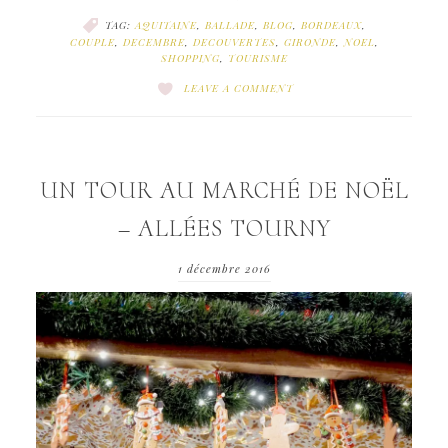
TAG:
AQUITAINE
,
BALLADE
,
BLOG
,
BORDEAUX
,
COUPLE
,
DECEMBRE
,
DECOUVERTES
,
GIRONDE
,
NOEL
,
SHOPPING
,
TOURISME
LEAVE A COMMENT
UN TOUR AU MARCHÉ DE NOËL
– ALLÉES TOURNY
1 décembre 2016