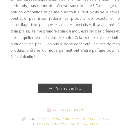
cette fois, pas de mode ! On va parler beauté ! Ca change un
peu de d’habitude et ça me plait tout autant. Vous ne le savez
peut-être pas mais j’adore les produits de beauté et le
maquillage. Non pas que je sois une spécialiste, il s’agit plutôt là
d’un plaisir. J’aime prendre soin de moi, essayer des crèmes et
me maquiller le matin par exemple. Cela permet de me sentir
bien dans ma peau. Je vous ai donc concocté une liste de mes
produits préférés qui nous permettront d’être parfaite pour la
Saint Valentin !
…
lire la suite…
LIFESTYLE
,
MARIE
TAG:
BEAUTE
,
BLOG
,
BORDEAUX
,
MAKEUP
,
SAINT
VALENTIN
,
SHOPPING
,
SOIN
,
WISHLIST