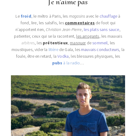
Je n’aime pas
Le
froid
, le métro à Paris, les
magasins
avec le
chauffage
à
fond, lire, les salsifis, les
commentaires
de foot qui
n’apportent rien,
Christian Jean-Pierre
,
les plats sans sauce
,
patienter, ceux qui se la racontent,
les arrogants
, les mauvais
arbitres
, les
prétentieux
,
manquer
de
sommeil
, les
moustiques, vider la
litière
de Gala, les
mauvais conducteurs
, la
foule, être en retard, la
Vodka
, les blessures physiques, les
pubs
à la radio
…