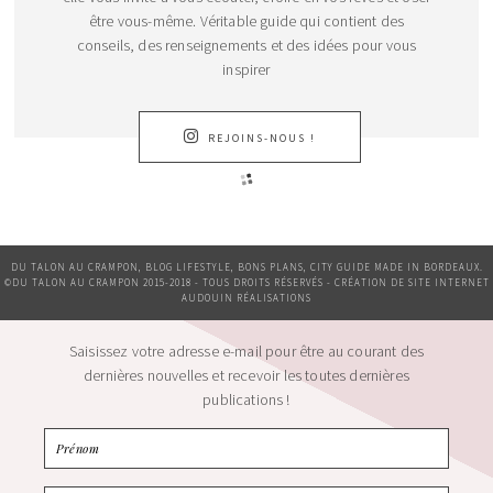
être vous-même. Véritable guide qui contient des
conseils, des renseignements et des idées pour vous
inspirer
REJOINS-NOUS !
DU TALON AU CRAMPON, BLOG LIFESTYLE, BONS PLANS, CITY GUIDE MADE IN BORDEAUX.
©DU TALON AU CRAMPON 2015-2018 - TOUS DROITS RÉSERVÉS - CRÉATION DE SITE INTERNET
AUDOUIN RÉALISATIONS
Saisissez votre adresse e-mail pour être au courant des
dernières nouvelles et recevoir les toutes dernières
publications !