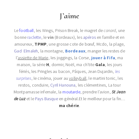
J’aime
Le
football
, les Wings, Prison Break, le magret de
canard
, une
bonne
raclette
, le
vin
(Bordeaux), les
apéros
en famille et en
amoureux,
TPMP
, une grosse cote de bœuf, Mcdo, la plage,
Gad Elmaleh
, la montagne,
Bordeaux
, manger les restes de
l’
assiette de Marie
, les joggings, la Corse,
jouer à Fifa
, ma
maison, la série
H
, dormir, Noël, ma ch’tite
Gala
, les jours
fériés, les Pringles au bacon, Pâques, Jean Dujardin,
les
surprises
, le cinéma, jouer au
volleyball
, le martini tonic, les
restos, conduire,
Cyril Hanouna
, les clémentines, La tour
Montparnasse infernale, la
moutarde
, prendre l’avion,
St Jean
de Luz
et le
Pays Basque
en général.Et le meilleur pour la fin…
ma chérie
.