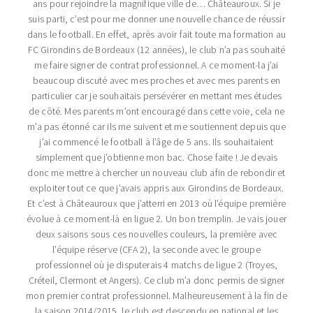
ans pour rejoindre la magnifique ville de… Châteauroux. Si je
suis parti, c’est pour me donner une nouvelle chance de réussir
dans le football. En effet, après avoir fait toute ma formation au
FC Girondins de Bordeaux (12 années), le club n’a pas souhaité
me faire signer de contrat professionnel. A ce moment-la j’ai
beaucoup discuté avec mes proches et avec mes parents en
particulier car je souhaitais persévérer en mettant mes études
de côté. Mes parents m’ont encouragé dans cette voie, cela ne
m’a pas étonné car ils me suivent et me soutiennent depuis que
j’ai commencé le football à l’âge de 5 ans. Ils souhaitaient
simplement que j’obtienne mon bac. Chose faite ! Je devais
donc me mettre à chercher un nouveau club afin de rebondir et
exploiter tout ce que j’avais appris aux Girondins de Bordeaux.
Et c’est à Châteauroux que j’atterri en 2013 où l’équipe première
évolue à ce moment-là en ligue 2. Un bon tremplin. Je vais jouer
deux saisons sous ces nouvelles couleurs, la première avec
l’équipe réserve (CFA 2), la seconde avec le groupe
professionnel où je disputerais 4 matchs de ligue 2 (Troyes,
Créteil, Clermont et Angers). Ce club m’a donc permis de signer
mon premier contrat professionnel. Malheureusement à la fin de
la saison 2014/2015, le club est descendu en national et les