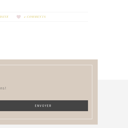
ISITE
2 COMMENTS
ns !