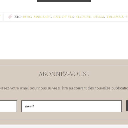
E
TAG:
BLOG
,
BORDEAUX
,
CITE DU VIN
,
CULTURE
,
MUSEE
,
TOURISME
,
V
ABONNEZ-VOUS !
sissez votre email pour nous suivre & être au courant des nouvelles publicatio