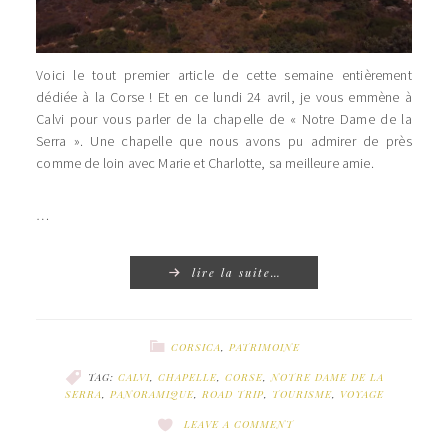
Voici le tout premier article de cette semaine entièrement
dédiée à la Corse ! Et en ce lundi 24 avril, je vous emmène à
Calvi pour vous parler de la chapelle de « Notre Dame de la
Serra ». Une chapelle que nous avons pu admirer de près
comme de loin avec Marie et Charlotte, sa meilleure amie.
…
lire la suite…
CORSICA
,
PATRIMOINE
TAG:
CALVI
,
CHAPELLE
,
CORSE
,
NOTRE DAME DE LA
SERRA
,
PANORAMIQUE
,
ROAD TRIP
,
TOURISME
,
VOYAGE
LEAVE A COMMENT