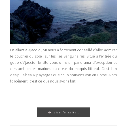
En allant à Ajaccio, on nous a fortement conseillé d’aller admirer
le coucher du soleil sur les îles Sanguinaires. Situé a l’entrée du
golfe d’Ajaccio, le site vous offre un panorama d’exception et
des ambiances marines au cœur du maquis littoral. C’est l’un
des plus beaux paysages que nous pouvons voir en Corse. Alors
forcément, c’est ce que nous avons fait!
…
lire la suite…