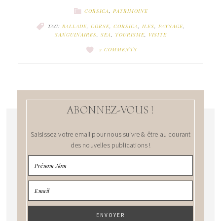
CORSICA
,
PATRIMOINE
TAG:
BALLADE
,
CORSE
,
CORSICA
,
ILES
,
PAYSAGE
,
SANGUINAIRES
,
SEA
,
TOURISME
,
VISITE
2 COMMENTS
ABONNEZ-VOUS !
Saisissez votre email pour nous suivre & être au courant
des nouvelles publications !