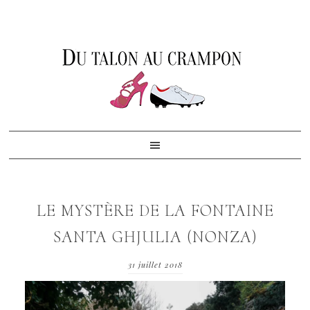
Skip
Skip
Skip
to
to
to
primary
content
footer
navigation
LE MYSTÈRE DE LA FONTAINE
SANTA GHJULIA (NONZA)
31 juillet 2018