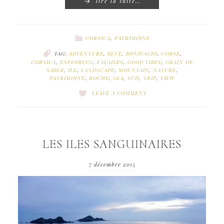
lire la suite…
CORSICA
,
PATRIMOINE
TAG:
ADVENTURE
,
BLUE
,
BONIFACIO
,
CORSE
,
CORSICA
,
EXPLORING
,
FALAISES
,
GOOD VIBES
,
GRAIN DE
SABLE
,
ILE
,
LANDSCAPE
,
MOUNTAIN
,
NATURE
,
PATRIMOINE
,
ROCHE
,
SEA
,
SUD
,
TRIP
,
VIEW
LEAVE A COMMENT
LES ILES SANGUINAIRES
7 décembre 2015