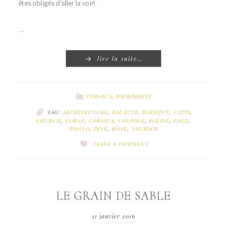
êtes obligés d’aller la voir!
…
lire la suite…
CORSICA
,
PATRIMOINE
TAG:
ARCHITECTURE
,
BALAGNE
,
BAROQUE
,
CALVI
,
CHURCH
,
CORSE
,
CORSICA
,
COUPOLE
,
EGLISE
,
GOLD
,
PHOTO
,
PINK
,
ROSE
,
TOURISM
LEAVE A COMMENT
LE GRAIN DE SABLE
31 janvier 2016