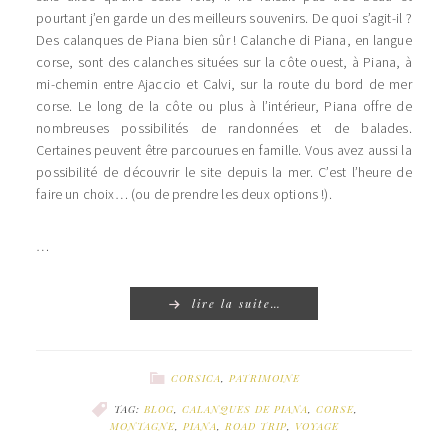
pourtant j’en garde un des meilleurs souvenirs. De quoi s’agit-il ?
Des calanques de Piana bien sûr ! Calanche di Piana, en langue
corse, sont des calanches situées sur la côte ouest, à Piana, à
mi-chemin entre Ajaccio et Calvi, sur la route du bord de mer
corse. Le long de la côte ou plus à l’intérieur, Piana offre de
nombreuses possibilités de randonnées et de balades.
Certaines peuvent être parcourues en famille. Vous avez aussi la
possibilité de découvrir le site depuis la mer. C’est l’heure de
faire un choix… (ou de prendre les deux options !).
…
lire la suite…
CORSICA
,
PATRIMOINE
TAG:
BLOG
,
CALANQUES DE PIANA
,
CORSE
,
MONTAGNE
,
PIANA
,
ROAD TRIP
,
VOYAGE