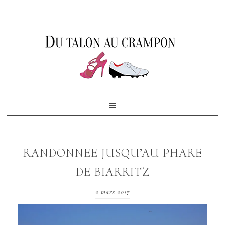
Skip
Skip
Skip
to
to
to
primary
content
footer
navigation
RANDONNEE JUSQU’AU PHARE
DE BIARRITZ
2 mars 2017