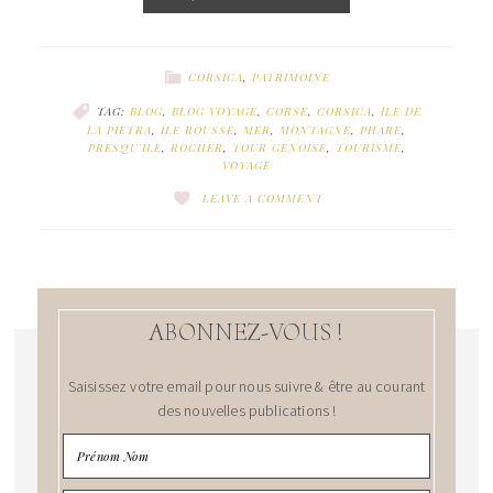
CORSICA
,
PATRIMOINE
TAG:
BLOG
,
BLOG VOYAGE
,
CORSE
,
CORSICA
,
ILE DE
LA PIETRA
,
ILE ROUSSE
,
MER
,
MONTAGNE
,
PHARE
,
PRESQU'ILE
,
ROCHER
,
TOUR GENOISE
,
TOURISME
,
VOYAGE
LEAVE A COMMENT
ABONNEZ-VOUS !
Saisissez votre email pour nous suivre & être au courant
des nouvelles publications !