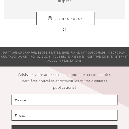
inspirer
REJOINS-NOUS !
DU TALON AU CRAMPON, BLOG LIFESTYLE, BONS PLANS, CITY GUIDE MADE IN BORDEAUX.
©DU TALON AU CRAMPON 2015-2018 - TOUS DROITS RÉSERVÉS - CRÉATION DE SITE INTERNET
AUDOUIN RÉALISATIONS
Saisissez votre adresse e-mail pour être au courant des
dernières nouvelles et recevoir les toutes dernières
publications !