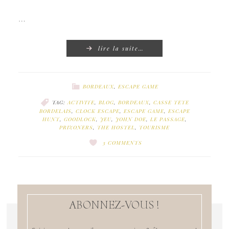
…
lire la suite…
BORDEAUX
,
ESCAPE GAME
TAG:
ACTIVITE
,
BLOG
,
BORDEAUX
,
CASSE TETE
BORDELAIS
,
CLOCK ESCAPE
,
ESCAPE GAME
,
ESCAPE
HUNT
,
GOODLOCK
,
JEU
,
JOHN DOE
,
LE PASSAGE
,
PRIZONERS
,
THE HOSTEL
,
TOURISME
3 COMMENTS
ABONNEZ-VOUS !