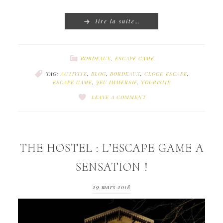
lire la suite…
BORDEAUX
,
ESCAPE GAME
TAG:
ACTIVITE
,
BLOG
,
BORDEAUX
,
CLOCK ESCAPE
,
ESCAPE GAME
,
JEU IMMERSIF
,
TOURISME
LEAVE A COMMENT
THE HOSTEL : L’ESCAPE GAME A
SENSATION !
29 mars 2018