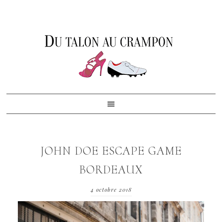
Skip
Skip
Skip
to
to
to
primary
content
footer
navigation
JOHN DOE ESCAPE GAME
BORDEAUX
4 octobre 2018