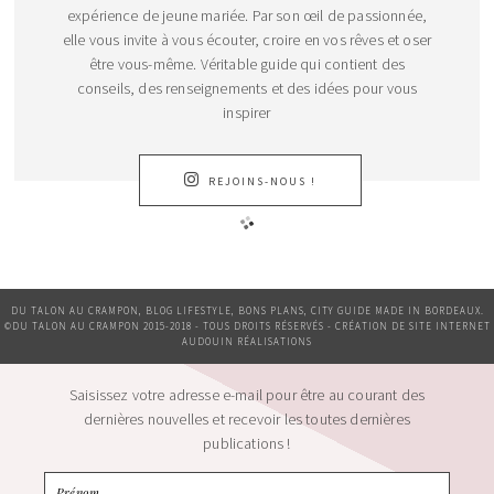
expérience de jeune mariée. Par son œil de passionnée,
elle vous invite à vous écouter, croire en vos rêves et oser
être vous-même. Véritable guide qui contient des
conseils, des renseignements et des idées pour vous
inspirer
REJOINS-NOUS !
DU TALON AU CRAMPON, BLOG LIFESTYLE, BONS PLANS, CITY GUIDE MADE IN BORDEAUX.
©DU TALON AU CRAMPON 2015-2018 - TOUS DROITS RÉSERVÉS - CRÉATION DE SITE INTERNET
AUDOUIN RÉALISATIONS
Saisissez votre adresse e-mail pour être au courant des
dernières nouvelles et recevoir les toutes dernières
publications !