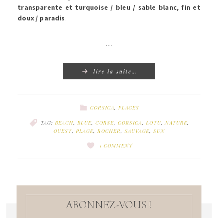
transparente et turquoise / bleu / sable blanc, fin et
doux / paradis
.
…
lire la suite…
CORSICA
,
PLAGES
TAG:
BEACH
,
BLUE
,
CORSE
,
CORSICA
,
LOTU
,
NATURE
,
OUEST
,
PLAGE
,
ROCHER
,
SAUVAGE
,
SUN
1 COMMENT
ABONNEZ-VOUS !