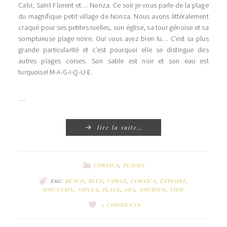
Calvi, Saint Florent et… Nonza. Ce soir je vous parle de la plage
du magnifique petit village de Nonza. Nous avons littéralement
craqué pour ses petites ruelles, son église, sa tour génoise et sa
somptueuse plage noire. Oui vous avez bien lu… C’est sa plus
grande particularité et c’est pourquoi elle se distingue des
autres plages corses. Son sable est noir et son eau est
turquoise! M-A-G-I-Q-U-E.
…
lire la suite…
CORSICA
,
PLAGES
TAG:
BEACH
,
BLUE
,
CORSE
,
CORSICA
,
EXPLORE
,
MOUNTAIN
,
NONZA
,
PLAGE
,
SEA
,
TOURISM
,
VIEW
2 COMMENTS