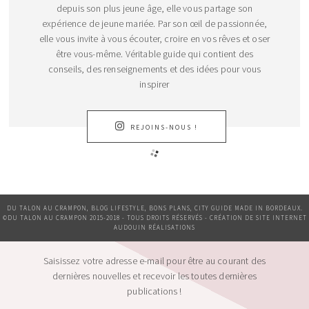
depuis son plus jeune âge, elle vous partage son
expérience de jeune mariée. Par son œil de passionnée,
elle vous invite à vous écouter, croire en vos rêves et oser
être vous-même. Véritable guide qui contient des
conseils, des renseignements et des idées pour vous
inspirer
REJOINS-NOUS !
DU TALON AU CRAMPON, BLOG LIFESTYLE, BONS PLANS, CITY GUIDE MADE IN BORDEAUX.
©DU TALON AU CRAMPON 2015-2018 - TOUS DROITS RÉSERVÉS - CRÉATION DE SITE INTERNET
AUDOUIN RÉALISATIONS
Saisissez votre adresse e-mail pour être au courant des
dernières nouvelles et recevoir les toutes dernières
publications !