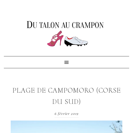
Skip
Skip
Skip
to
to
to
primary
content
footer
navigation
PLAGE DE CAMPOMORO (CORSE
DU SUD)
6 février 2019