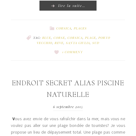
lire la suite…
CORSICA
,
PLAGES
TAG:
BLUE
,
CORSE
,
CORSICA
,
PLAGE
,
PORTO
VECCHIO
,
REVE
,
SANTA GIULIA
,
SUD
1 COMMENT
ENDROIT SECRET ALIAS PISCINE
NATURELLE
6 septembre 2015
V
ous avez envie de vous rafraîchir dans la mer, mais vous ne
voulez pas aller sur une plage bondée de touristes? Je vous
propose un lieu de dépaysement total. Une plage pas comme