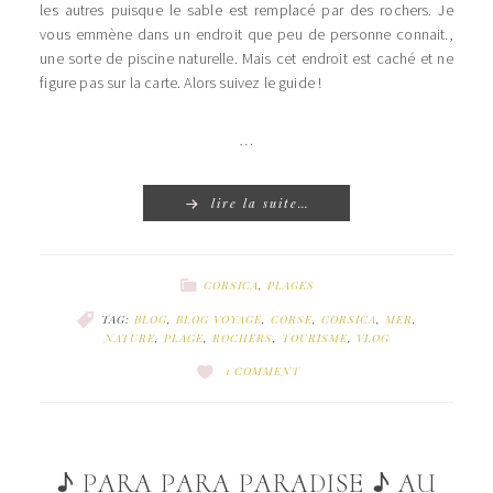
les autres puisque le sable est remplacé par des rochers. Je
vous emmène dans un endroit que peu de personne connait.,
une sorte de piscine naturelle. Mais cet endroit est caché et ne
figure pas sur la carte. Alors suivez le guide !
…
lire la suite…
CORSICA
,
PLAGES
TAG:
BLOG
,
BLOG VOYAGE
,
CORSE
,
CORSICA
,
MER
,
NATURE
,
PLAGE
,
ROCHERS
,
TOURISME
,
VLOG
1 COMMENT
♪ PARA PARA PARADISE ♪ AU