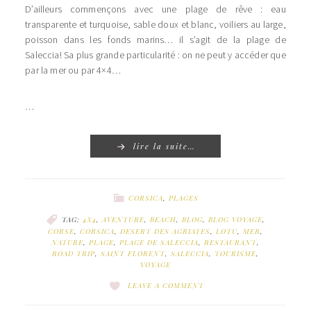
D’ailleurs commençons avec une plage de rêve : eau
transparente et turquoise, sable doux et blanc, voiliers au large,
poisson dans les fonds marins… il s’agit de la plage de
Saleccia! Sa plus grande particularité : on ne peut y accéder que
par la mer ou par 4×4…
…
lire la suite…
CORSICA
,
PLAGES
TAG:
4X4
,
AVENTURE
,
BEACH
,
BLOG
,
BLOG VOYAGE
,
CORSE
,
CORSICA
,
DESERT DES AGRIATES
,
LOTU
,
MER
,
NATURE
,
PLAGE
,
PLAGE DE SALECCIA
,
RESTAURANT
,
ROAD TRIP
,
SAINT FLORENT
,
SALECCIA
,
TOURISME
,
VOYAGE
LEAVE A COMMENT