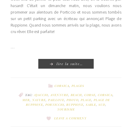
hasard! C’était un dimanche matin, nous voulions nous
promener aux alentours de Porticcio et nous sommes tombés
sur un petit parking avec un écriteau qui annonçait Plage de
Ruppione. Quand nous sommes arrivés sur la plage, nous avons
cru rêver. Elle est parfaite!
…
lire la suite…
CORSICA
,
PLAGES
TAG:
AJACCIO
,
AVENTURE
,
BEACH
,
CORSE
,
CORSICA
,
MER
,
NATURE
,
PAILLOTE
,
PHOTO
,
PLAGE
,
PLAGE DE
RUPPIONE
,
PORTICCIO
,
RUPPIONE
,
SABLE
,
SUD
,
TOURISME
LEAVE A COMMENT