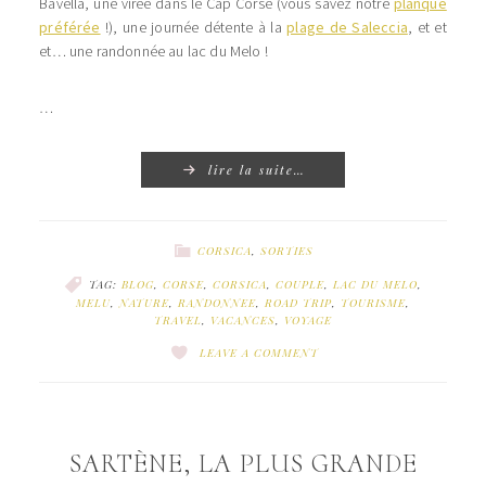
Bavella, une virée dans le Cap Corse (vous savez notre
planque
préférée
!), une journée détente à la
plage de Saleccia
, et et
et… une randonnée au lac du Melo !
…
lire la suite…
CORSICA
,
SORTIES
TAG:
BLOG
,
CORSE
,
CORSICA
,
COUPLE
,
LAC DU MELO
,
MELU
,
NATURE
,
RANDONNEE
,
ROAD TRIP
,
TOURISME
,
TRAVEL
,
VACANCES
,
VOYAGE
LEAVE A COMMENT
SARTÈNE, LA PLUS GRANDE