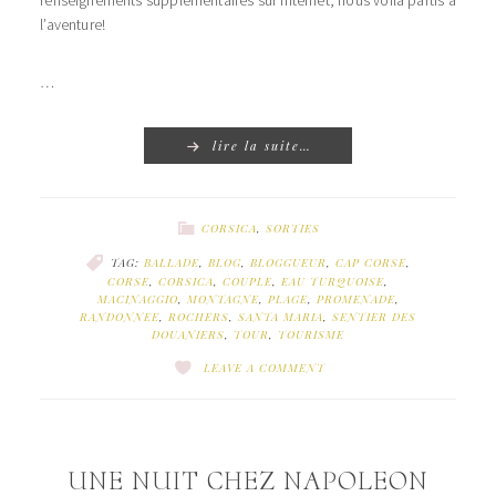
renseignements supplémentaires sur Internet, nous voilà partis à
l’aventure!
…
lire la suite…
CORSICA
,
SORTIES
TAG:
BALLADE
,
BLOG
,
BLOGGUEUR
,
CAP CORSE
,
CORSE
,
CORSICA
,
COUPLE
,
EAU TURQUOISE
,
MACINAGGIO
,
MONTAGNE
,
PLAGE
,
PROMENADE
,
RANDONNEE
,
ROCHERS
,
SANTA MARIA
,
SENTIER DES
DOUANIERS
,
TOUR
,
TOURISME
LEAVE A COMMENT
UNE NUIT CHEZ NAPOLEON