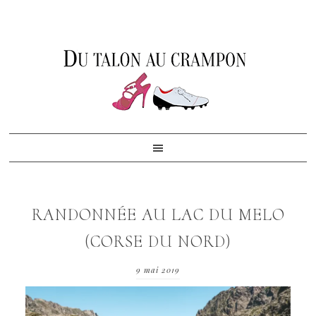
Skip
Skip
Skip
to
to
to
primary
content
footer
navigation
RANDONNÉE AU LAC DU MELO
(CORSE DU NORD)
9 mai 2019