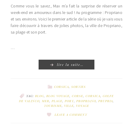
Comme vous le savez, Max m’a fait la surprise de réserver un
week-end en amoureux dans le sud ! Au programme : Propriano
et ses environs. Voici le premier article de la série où je vais vous
faire découvrir à travers de jolies photos, la ville de Propriano,
sa plage et son port.
…
lire la suite…
CORSICA
,
SORTIES
TAG:
BLOG
,
BLOG VOYAGE
,
CORSE
,
CORSICA
,
GOLFE
DE VALINCO
,
MER
,
PLAGE
,
PORT
,
PROPRIANO
,
PRUPRIA
,
TOURISME
,
VILLE
,
VOYAGE
LEAVE A COMMENT