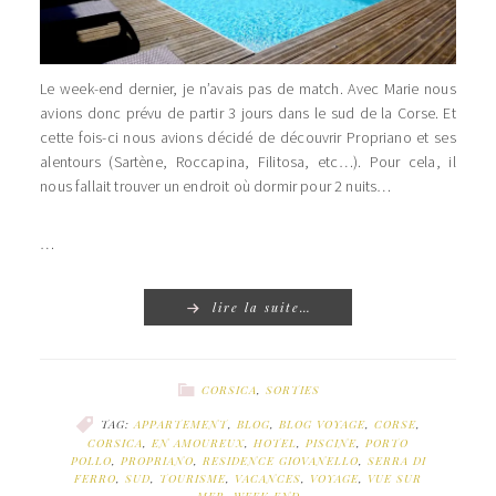
Le week-end dernier, je n’avais pas de match. Avec Marie nous
avions donc prévu de partir 3 jours dans le sud de la Corse. Et
cette fois-ci nous avions décidé de découvrir Propriano et ses
alentours (Sartène, Roccapina, Filitosa, etc…). Pour cela, il
nous fallait trouver un endroit où dormir pour 2 nuits…
…
lire la suite…
CORSICA
,
SORTIES
TAG:
APPARTEMENT
,
BLOG
,
BLOG VOYAGE
,
CORSE
,
CORSICA
,
EN AMOUREUX
,
HOTEL
,
PISCINE
,
PORTO
POLLO
,
PROPRIANO
,
RESIDENCE GIOVANELLO
,
SERRA DI
FERRO
,
SUD
,
TOURISME
,
VACANCES
,
VOYAGE
,
VUE SUR
MER
,
WEEK END