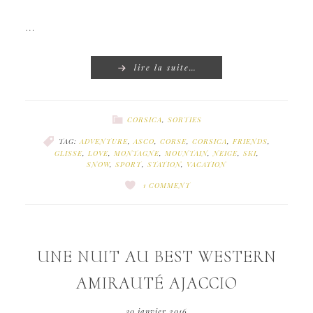
…
lire la suite…
CORSICA
,
SORTIES
TAG:
ADVENTURE
,
ASCO
,
CORSE
,
CORSICA
,
FRIENDS
,
GLISSE
,
LOVE
,
MONTAGNE
,
MOUNTAIN
,
NEIGE
,
SKI
,
SNOW
,
SPORT
,
STATION
,
VACATION
1 COMMENT
UNE NUIT AU BEST WESTERN
AMIRAUTÉ AJACCIO
30 janvier 2016