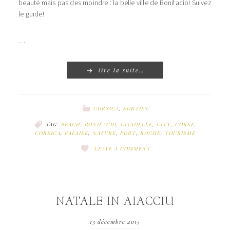
beauté mais pas des moindre : la belle ville de Bonifacio! Suivez
le guide!
…
lire la suite…
CORSICA
,
SORTIES
TAG:
BEACH
,
BONIFACIO
,
CITADELLE
,
CITY
,
CORSE
,
CORSICA
,
FALAISE
,
NATURE
,
PORT
,
ROCHE
,
TOURISME
LEAVE A COMMENT
NATALE IN AIACCIU
13 décembre 2015