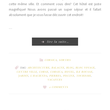
cette même ville. Et comment vous dire? Cet hôtel est juste
magnifique! Nous avons passé un super séjour et il fallait
absolument que je vous fasse découvrir cet endroit!
…
lire la suite…
CORSICA
,
SORTIES
TAG:
ARCHITECTURE
,
BALAGNE
,
BLOG
,
BLOG VOYAGE
,
CENTRE VILLE
,
CORSE
,
CORSICA
,
HOTEL
,
ILE ROUSSE
,
JARDIN
,
L'HACIENDA
,
PIERRES
,
PISCINE
,
TOURISME
,
VACANCES
2 COMMENTS