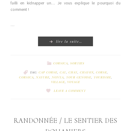
failli en kidnapper un… Je vous explique le pourquoi du
comment !
…
lire la suite…
CORSICA
,
SORTIES
TAG:
CAP CORSE
,
CAT
,
CHAT
,
CHATON
,
CORSE
,
CORSICA
,
NATURE
,
NONZA
,
TOUR GENOISE
,
TOURISME
,
VILLAGE
,
VOYAGE
LEAVE A COMMENT
RANDONNÉE / LE SENTIER DES