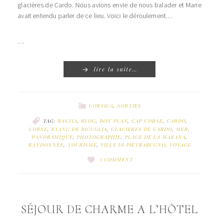
glacières de Cardo. Nous avions envie de nous balader et Marie
avait entendu parler de ce lieu. Voici le déroulement…
…
lire la suite…
CORSICA
,
SORTIES
TAG:
BASTIA
,
BLOG
,
BON PLAN
,
CAP CORSE
,
CARDO
,
CORSE
,
ETANG DE BIGUGLIA
,
GLACIERES DE CARDO
,
MER
,
PANORAMIQUE
,
PHOTOGRAPHIE
,
PLAGE DE LA MARANA
,
RANDONNEE
,
TOURISME
,
VILLE DI PIETRABUGNO
,
VOYAGE
1 COMMENT
SÉJOUR DE CHARME A L’HÔTEL