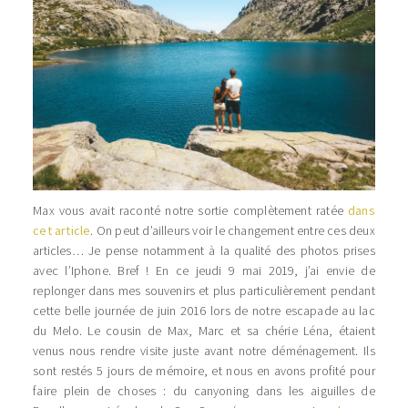
Max vous avait raconté notre sortie complètement ratée
dans
cet article
. On peut d’ailleurs voir le changement entre ces deux
articles… Je pense notamment à la qualité des photos prises
avec l’Iphone. Bref ! En ce jeudi 9 mai 2019, j’ai envie de
replonger dans mes souvenirs et plus particulièrement pendant
cette belle journée de juin 2016 lors de notre escapade au lac
du Melo. Le cousin de Max, Marc et sa chérie Léna, étaient
venus nous rendre visite juste avant notre déménagement. Ils
sont restés 5 jours de mémoire, et nous en avons profité pour
faire plein de choses : du canyoning dans les aiguilles de