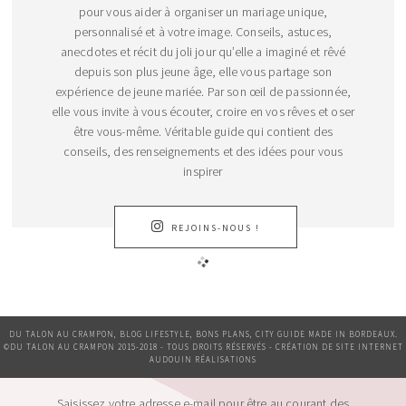
pour vous aider à organiser un mariage unique,
personnalisé et à votre image. Conseils, astuces,
anecdotes et récit du joli jour qu’elle a imaginé et rêvé
depuis son plus jeune âge, elle vous partage son
expérience de jeune mariée. Par son œil de passionnée,
elle vous invite à vous écouter, croire en vos rêves et oser
être vous-même. Véritable guide qui contient des
conseils, des renseignements et des idées pour vous
inspirer
REJOINS-NOUS !
DU TALON AU CRAMPON, BLOG LIFESTYLE, BONS PLANS, CITY GUIDE MADE IN BORDEAUX.
©DU TALON AU CRAMPON 2015-2018 - TOUS DROITS RÉSERVÉS - CRÉATION DE SITE INTERNET
AUDOUIN RÉALISATIONS
Saisissez votre adresse e-mail pour être au courant des