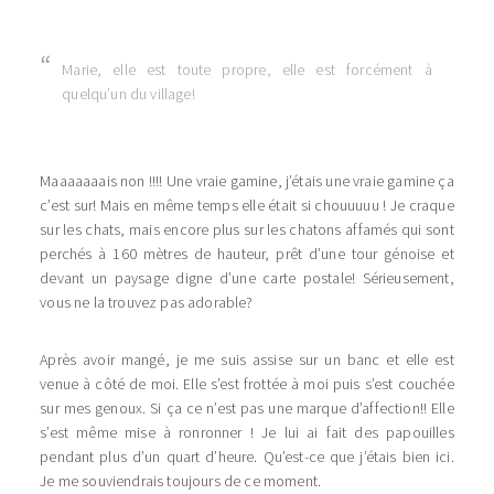
Marie, elle est toute propre, elle est forcément à
quelqu’un du village!
Maaaaaaais non !!!! Une vraie gamine, j’étais une vraie gamine ça
c’est sur! Mais en même temps elle était si chouuuuu ! Je craque
sur les chats, mais encore plus sur les chatons affamés qui sont
perchés à 160 mètres de hauteur, prêt d’une tour génoise et
devant un paysage digne d’une carte postale! Sérieusement,
vous ne la trouvez pas adorable?
Après avoir mangé, je me suis assise sur un banc et elle est
venue à côté de moi. Elle s’est frottée à moi puis s’est couchée
sur mes genoux. Si ça ce n’est pas une marque d’affection!! Elle
s’est même mise à ronronner ! Je lui ai fait des papouilles
pendant plus d’un quart d’heure. Qu’est-ce que j’étais bien ici.
Je me souviendrais toujours de ce moment.