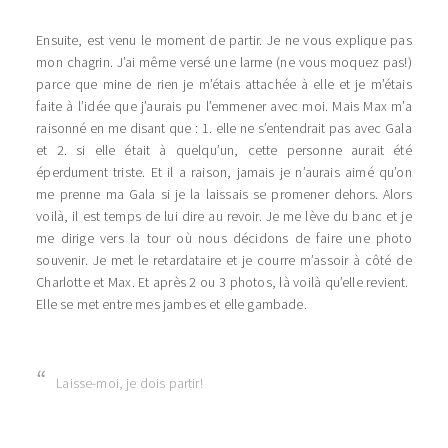
Ensuite, est venu le moment de partir. Je ne vous explique pas
mon chagrin. J’ai même versé une larme (ne vous moquez pas!)
parce que mine de rien je m’étais attachée à elle et je m’étais
faite à l’idée que j’aurais pu l’emmener avec moi. Mais Max m’a
raisonné en me disant que : 1. elle ne s’entendrait pas avec Gala
et 2. si elle était à quelqu’un, cette personne aurait été
éperdument triste. Et il a raison, jamais je n’aurais aimé qu’on
me prenne ma Gala si je la laissais se promener dehors. Alors
voilà, il est temps de lui dire au revoir. Je me lève du banc et je
me dirige vers la tour où nous décidons de faire une photo
souvenir. Je met le retardataire et je courre m’assoir à côté de
Charlotte et Max. Et après 2 ou 3 photos, là voilà qu’elle revient.
Elle se met entre mes jambes et elle gambade.
Laisse-moi, je dois partir!