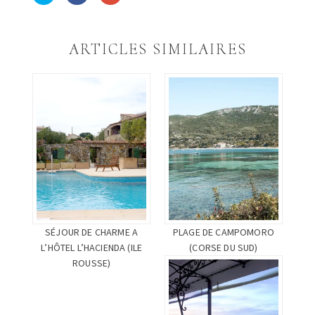
partager
partager
partager
sur
sur
sur
Twitter(ouvre
Facebook(ouvre
Google+
dans
dans
(ouvre
une
une
dans
ARTICLES SIMILAIRES
nouvelle
nouvelle
une
fenêtre)
fenêtre)
nouvelle
fenêtre)
SÉJOUR DE CHARME A
PLAGE DE CAMPOMORO
L’HÔTEL L’HACIENDA (ILE
(CORSE DU SUD)
ROUSSE)