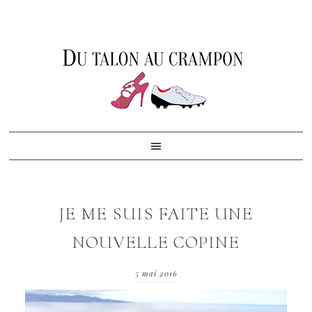
Skip
Skip
Skip
to
to
to
primary
content
footer
navigation
JE ME SUIS FAITE UNE
NOUVELLE COPINE
5 mai 2016