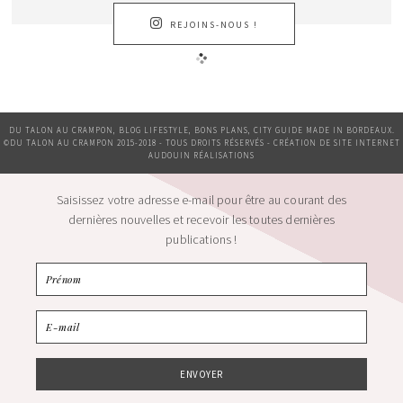
REJOINS-NOUS !
DU TALON AU CRAMPON, BLOG LIFESTYLE, BONS PLANS, CITY GUIDE MADE IN BORDEAUX.
©DU TALON AU CRAMPON 2015-2018 - TOUS DROITS RÉSERVÉS - CRÉATION DE SITE INTERNET
AUDOUIN RÉALISATIONS
Saisissez votre adresse e-mail pour être au courant des
dernières nouvelles et recevoir les toutes dernières
publications !