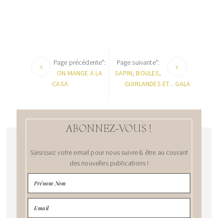
Page précédente":
Page suivante":
ON MANGE A LA
SAPIN, BOULES,
CASA
GUIRLANDES ET... GALA
ABONNEZ-VOUS !
Saisissez votre email pour nous suivre & être au courant
des nouvelles publications !