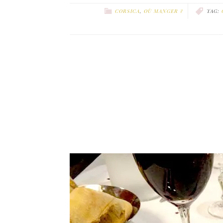
CORSICA
,
OÙ MANGER ?
TAG: