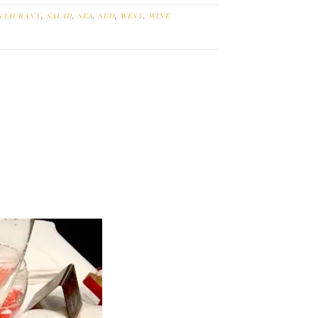
STAURANT
,
SALAD
,
SEA
,
SUD
,
WEST
,
WINE