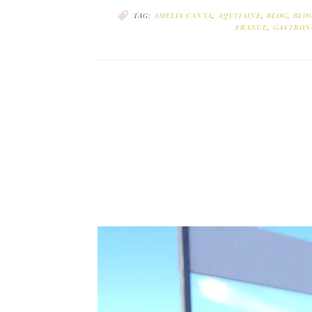
TAG:
AMELIA CANTA
,
AQUITAINE
,
BLOG
,
BLO
FRANCE
,
GASTRON