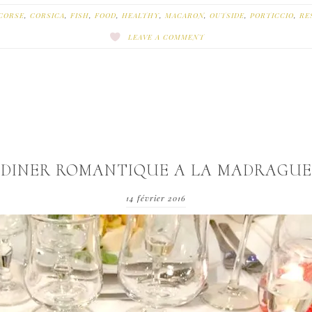
CORSE
,
CORSICA
,
FISH
,
FOOD
,
HEALTHY
,
MACARON
,
OUTSIDE
,
PORTICCIO
,
RE
LEAVE A COMMENT
DINER ROMANTIQUE A LA MADRAGUE
14 février 2016