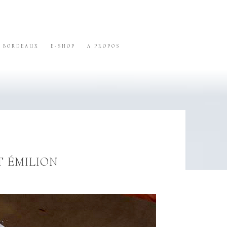
BORDEAUX
E-SHOP
A PROPOS
T ÉMILION