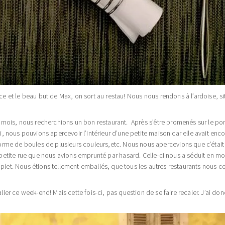
ce et le beau but de Max, on sort au restau! Nous nous rendons à l’ardoise, sit
 mois, nous recherchions un bon restaurant. Après s’être promenés sur le por
i, nous pouvions apercevoir l’intérieur d’une petite maison car elle avait enc
me de boules de plusieurs couleurs,etc. Nous nous apercevions que c’était en ré
 la petite rue que nous avions emprunté par hasard. Celle-ci nous a séduit en 
plet. Nous étions tellement emballés, que tous les autres restaurants nous c
aller ce week-end! Mais cette fois-ci, pas question de se faire recaler. J’ai do