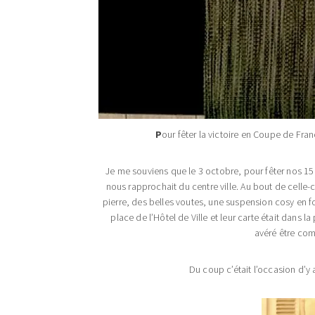
P
our fêter la victoire en Coupe de Fran
Je me souviens que le 3 octobre, pour fêter nos 15
nous rapprochait du centre ville. Au bout de celle-c
pierre, des belles voutes, une suspension cosy en for
place de l’Hôtel de Ville et leur carte était dans
avéré être com
Du coup c’était l’occasion d’y 