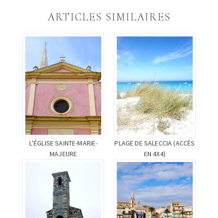
dans
dans
(ouvre
une
une
dans
ARTICLES SIMILAIRES
nouvelle
nouvelle
une
fenêtre)
fenêtre)
nouvelle
fenêtre)
L’ÉGLISE SAINTE-MARIE-
PLAGE DE SALECCIA (ACCÈS
MAJEURE
EN 4X4)