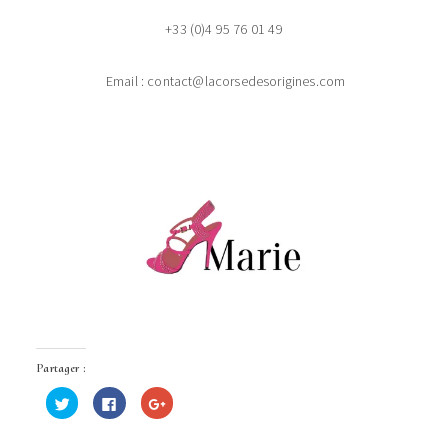
+33 (0)4 95 76 01 49
Email : contact@lacorsedesorigines.com
Partager :
Cliquez
Cliquez
Cliquez
pour
pour
pour
partager
partager
partager
sur
sur
sur
Twitter(ouvre
Facebook(ouvre
Google+