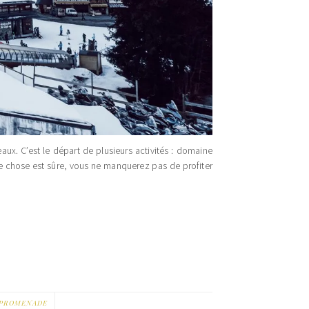
x. C’est le départ de plusieurs activités : domaine
e chose est sûre, vous ne manquerez pas de profiter
 PROMENADE