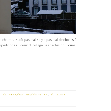
 charme. Plutôt pas mal ? Il y a pas mal de choses à
xpéditions au cœur du village, les petites boutiques,
AUTES PYRENEES
,
MONTAGNE
,
SKI
,
TOURISME