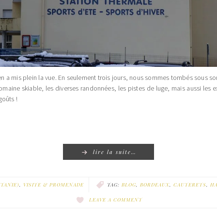
en a mis plein la vue. En seulement trois jours, nous sommes tombés sous son
domaine skiable, les diverses randonnées, les pistes de luge, mais aussi les e
goûts !
lire la suite…
TANIE)
,
VISITE & PROMENADE
TAG:
BLOG
,
BORDEAUX
,
CAUTERETS
,
H
LEAVE A COMMENT