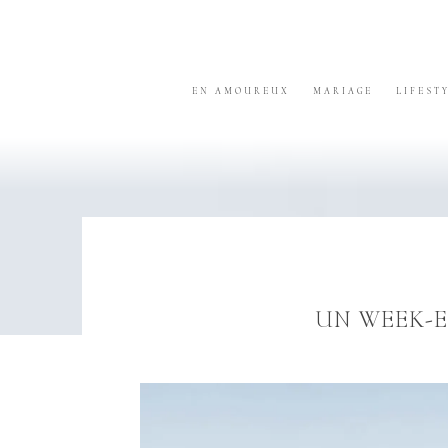
Skip
Skip
Skip
to
to
to
primary
content
footer
navigation
EN AMOUREUX
MARIAGE
LIFEST
UN WEEK-E