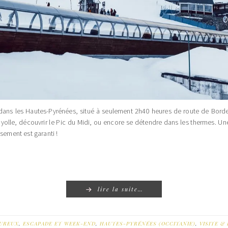
ans les Hautes-Pyrénées, situé à seulement 2h40 heures de route de Bordeau
yolle, découvrir le Pic du Midi, ou encore se détendre dans les thermes. Un
sement est garanti !
lire la suite…
UREUX
,
ESCAPADE ET WEEK-END
,
HAUTES-PYRÉNÉES (OCCITANIE)
,
VISITE &