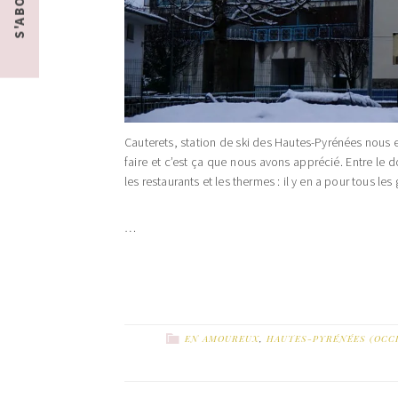
Cauterets, station de ski des Hautes-Pyrénées nous 
faire et c’est ça que nous avons apprécié. Entre le 
les restaurants et les thermes : il y en a pour tous les 
…
EN AMOUREUX
,
HAUTES-PYRÉNÉES (OCCI