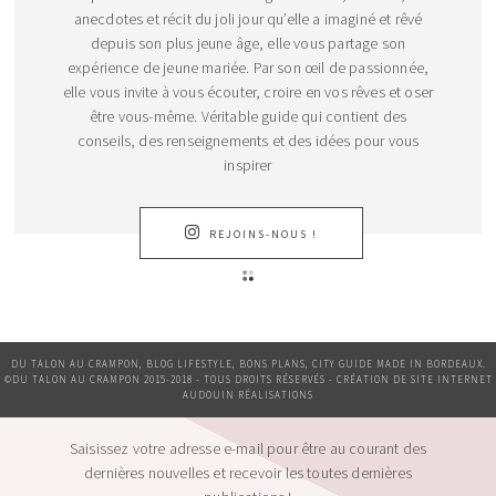
anecdotes et récit du joli jour qu’elle a imaginé et rêvé
depuis son plus jeune âge, elle vous partage son
expérience de jeune mariée. Par son œil de passionnée,
elle vous invite à vous écouter, croire en vos rêves et oser
être vous-même. Véritable guide qui contient des
conseils, des renseignements et des idées pour vous
inspirer
REJOINS-NOUS !
DU TALON AU CRAMPON, BLOG LIFESTYLE, BONS PLANS, CITY GUIDE MADE IN BORDEAUX.
©DU TALON AU CRAMPON 2015-2018 - TOUS DROITS RÉSERVÉS - CRÉATION DE SITE INTERNET
AUDOUIN RÉALISATIONS
Saisissez votre adresse e-mail pour être au courant des
dernières nouvelles et recevoir les toutes dernières