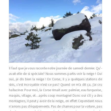
Il faut que je vous raconte notre journée de samedi dernier. Qu’-
avait-elle de si spéciale? Nous sommes partis voir la neige ! Oui
oui, je dis bien la neige ! En Corse, il y a quelques stations de
skis, c’est incroyable n’est-ce pas? Quand on m’a dit ça, j’ai cru
halluciner. Pour moi, la Corse rimait avec palmier, eau turquoise,
maquis, village, et…après coup montagne! Donc oui s’il y a des
montagnes, il peut y avoir de la neige, en effet! Cependant nous
n’avions pas d’équipements. Pas de chaines pour la voiture, pas