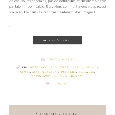
de chaussures spéciales, pas de doudoune, et encore moins de
pantalon imperméable. Rien. Alors comment avons-nous réussi
à aller tout là haut ? La réponse maintenant et en images !
…
lire la suite…
CORSICA
,
SORTIES
TAG:
ADVENTURE
,
ASCO
,
CORSE
,
CORSICA
,
FRIENDS
,
GLISSE
,
LOVE
,
MONTAGNE
,
MOUNTAIN
,
NEIGE
,
SKI
,
SNOW
,
SPORT
,
STATION
,
VACATION
1 COMMENT
ABONNEZ-VOUS !