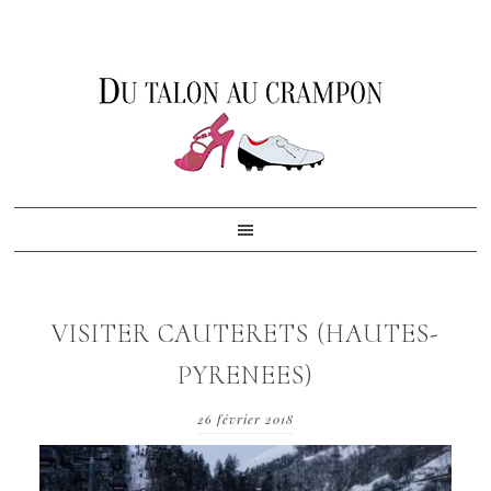
Skip
Skip
Skip
to
to
to
primary
content
footer
navigation
VISITER CAUTERETS (HAUTES-
PYRENEES)
26 février 2018