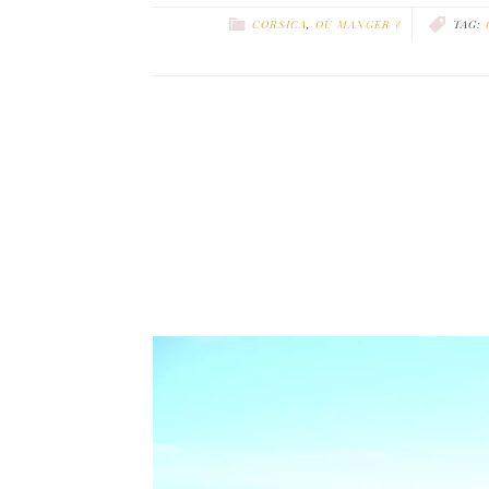
CORSICA
,
OÙ MANGER ?
TAG: