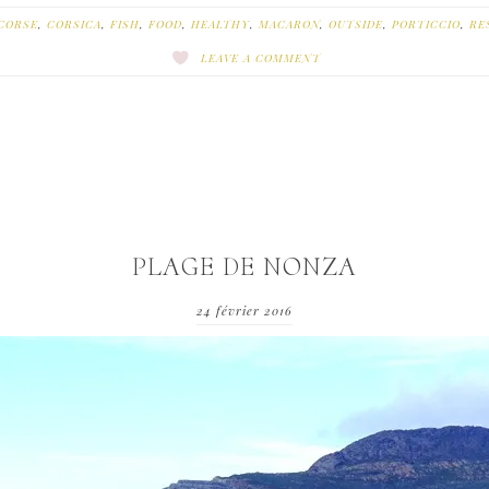
CORSE
,
CORSICA
,
FISH
,
FOOD
,
HEALTHY
,
MACARON
,
OUTSIDE
,
PORTICCIO
,
RE
LEAVE A COMMENT
PLAGE DE NONZA
24 février 2016