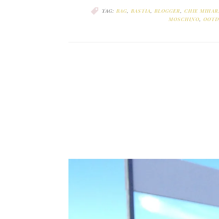
TAG:
BAG
,
BASTIA
,
BLOGGER
,
CHIE MIHAR
MOSCHINO
,
OOTD