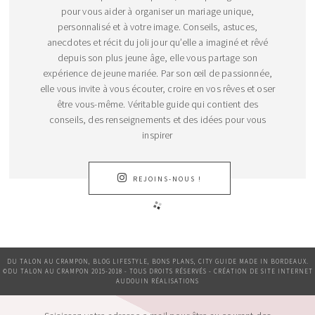
pour vous aider à organiser un mariage unique,
personnalisé et à votre image. Conseils, astuces,
anecdotes et récit du joli jour qu’elle a imaginé et rêvé
depuis son plus jeune âge, elle vous partage son
expérience de jeune mariée. Par son œil de passionnée,
elle vous invite à vous écouter, croire en vos rêves et oser
être vous-même. Véritable guide qui contient des
conseils, des renseignements et des idées pour vous
inspirer
REJOINS-NOUS !
DU TALON AU CRAMPON, BLOG LIFESTYLE, BONS PLANS, CITY GUIDE MADE IN BORDEAUX.
©DU TALON AU CRAMPON 2015-2018 - TOUS DROITS RÉSERVÉS - CRÉATION DE SITE INTERNET
AUDOUIN RÉALISATIONS