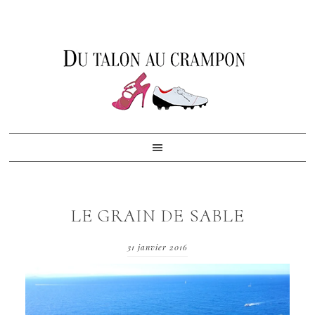
Skip
Skip
Skip
to
to
to
primary
content
footer
navigation
LE GRAIN DE SABLE
31 janvier 2016