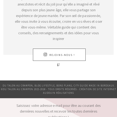
anecdotes et récit du joli jour qu’elle a imaginé et rêvé
depuis son plus jeune âge, elle vous partage son
expérience de jeune mariée. Par son œil de passionnée,
elle vous invite à vous écouter, croire en vos rêves et oser
être vous-même. Véritable guide qui contient des
conseils, des renseignements et des idées pour vous
inspirer
REJOINS-NOUS !
DU TALON AU CRAMPON, BLOG LIFESTYLE, BONS PLANS, CITY GUIDE MADE IN BORDEAUX.
©DU TALON AU CRAMPON 2015-2018 - TOUS DROITS RÉSERVÉS - CRÉATION DE SITE INTERNET
AUDOUIN RÉALISATIONS
Saisissez votre adresse e-mail pour être au courant des
dernières nouvelles et recevoir les toutes dernières