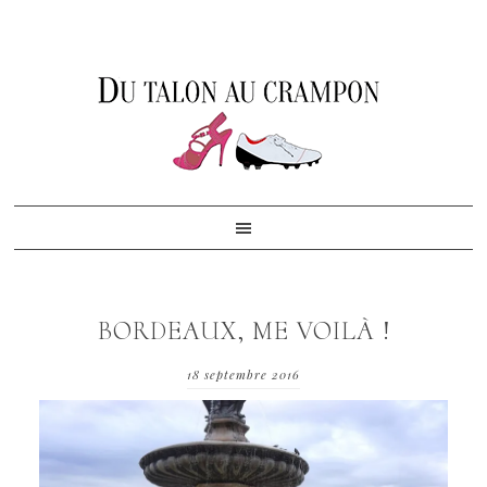
Skip
Skip
Skip
to
to
to
primary
content
footer
navigation
BORDEAUX, ME VOILÀ !
18 septembre 2016