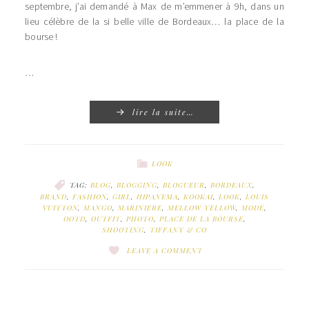
septembre, j’ai demandé à Max de m’emmener à 9h, dans un
lieu célèbre de la si belle ville de Bordeaux… la place de la
bourse !
…
lire la suite…
LOOK
TAG:
BLOG
,
BLOGGING
,
BLOGUEUR
,
BORDEAUX
,
BRAND
,
FASHION
,
GIRL
,
HIPANEMA
,
KOOKAI
,
LOOK
,
LOUIS
VUITTON
,
MANGO
,
MARINIERE
,
MELLOW YELLOW
,
MODE
,
OOTD
,
OUTFIT
,
PHOTO
,
PLACE DE LA BOURSE
,
SHOOTING
,
TIFFANY & CO
LEAVE A COMMENT