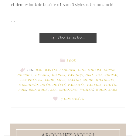
et dernier look de la série « 1 sac : 3 styles »! Un look rock!
…
lire la suite…
LOOK
TAG:
BAG
,
BASTIA
,
BLOGGER
,
CHIE MIHARA
,
CORSE
,
CORSICA
,
DETAILS
,
DIARIES
,
FASHION
,
GIRL
,
HM
,
KOOKAI
,
LES PETITES
,
LOOK
,
LOVE
,
MANGO
,
MODE
,
MONOPRIX
,
MOSCHINO
,
OOTD
,
OUTFIT
,
PAILLOTE
,
PARFOIS
,
PHOTO
,
POIS
,
RED
,
ROCK
,
SEA
,
SHOOTING
,
WOMEN
,
WOOD
,
ZARA
3 COMMENTS
ABONNEZ-VOUS !