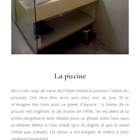
La piscine
Mon coin coup de cœur de l’hôtel restera la piscine! J’adore les
piscines, j’en rêve d’en avoir une chez moi un jour. Et je
m’imagine très bien avoir ce genre d’espace : la forme de la
piscine est originale, le jet donne de l’effet, les escaliers et la
pente progressive sont idéales pour se glisser dans l’eau sans
problème! Même si l’eau n’était qu’à 20 degrés et que le soleil
n’était pas présent, j’ai réussi à me baigner et même à faire
quelques longueurs!