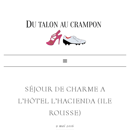
Skip
Skip
Skip
to
to
to
primary
content
footer
navigation
SÉJOUR DE CHARME A
L’HÔTEL L’HACIENDA (ILE
ROUSSE)
9 mai 2016