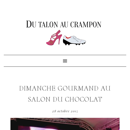
Skip
Skip
Skip
to
to
to
primary
content
footer
navigation
DIMANCHE GOURMAND AU
SALON DU CHOCOLAT
28 octobre 2015