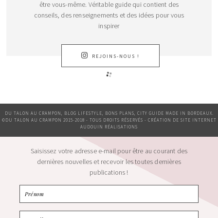
être vous-même. Véritable guide qui contient des
conseils, des renseignements et des idées pour vous
inspirer
REJOINS-NOUS !
DU TALON AU CRAMPON, BLOG LIFESTYLE, BONS PLANS, CITY GUIDE MADE IN BORDEAUX.
©DU TALON AU CRAMPON 2015-2018 - TOUS DROITS RÉSERVÉS - CRÉATION DE SITE INTERNET
AUDOUIN RÉALISATIONS
Saisissez votre adresse e-mail pour être au courant des
dernières nouvelles et recevoir les toutes dernières
publications !