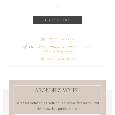
…
lire la suite…
CORSICA
,
SORTIES
TAG:
BASTIA
,
CHOCOLAT
,
CORSE
,
CORSICA
,
GOURMANDISE
,
SALON
LEAVE A COMMENT
ABONNEZ-VOUS !
Saisissez votre email pour nous suivre & être au courant
des nouvelles publications !