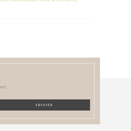
IQUE
,
PHOTOGRAPHIE
,
PLAGE DE LA MARANA
,
ns !