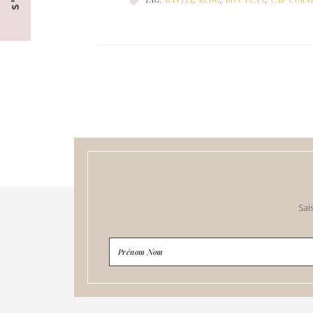
TAG:
BASTIA
,
BLOG
,
BON PLAN
,
CAP CORS
Sai