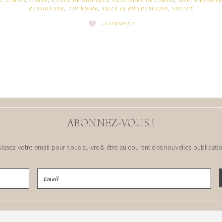
E
,
CARDO
,
CORSE
,
ETANG DE BIGUGLIA
,
GLACIERES DE CARDO
,
MER
,
PANORAM
RANDONNEE
,
TOURISME
,
VILLE DI PIETRABUGNO
,
VOYAGE
1 COMMENT
ABONNEZ-VOUS !
sissez votre email pour nous suivre & être au courant des nouvelles publicatio