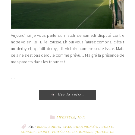
Aujourd’hui je vous parle du match de samedi disputé contre
notre voisin, le FB Ile Rousse. Eh oui vous l’aurez compris, c’était
un derby et, qui dit derby, dit victoire comme seule issue. Mais
cela ne s’est pas déroulé comme prévu… Malgré la présence de
mes parents dans les tribunes !
…
lire la suite…
LIFESTYLE
,
MAX
TAG:
BLOG
,
BORGO
,
CFA2
,
CHAMPIONNAT
,
CORSE
,
CORSICA
,
DERBY
,
FOOTBALL
,
ILE ROUSSE
,
JOUEUR DE