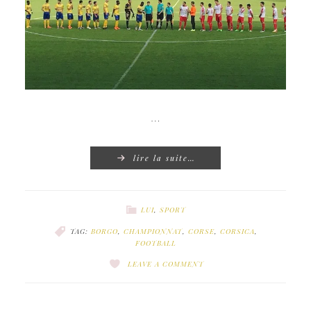
…
lire la suite…
LUI
,
SPORT
TAG:
BORGO
,
CHAMPIONNAT
,
CORSE
,
CORSICA
,
FOOTBALL
LEAVE A COMMENT