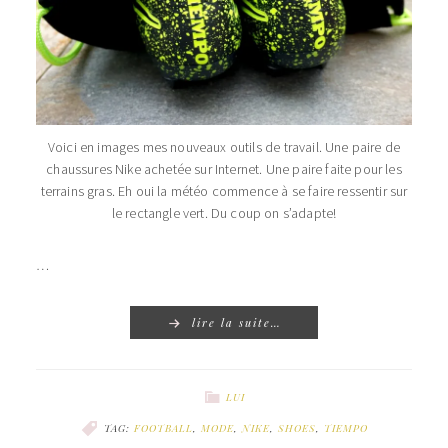
Voici en images mes nouveaux outils de travail. Une paire de
chaussures Nike achetée sur Internet. Une paire faite pour les
terrains gras. Eh oui la météo commence à se faire ressentir sur
le rectangle vert. Du coup on s’adapte!
…
lire la suite…
LUI
TAG:
FOOTBALL
,
MODE
,
NIKE
,
SHOES
,
TIEMPO