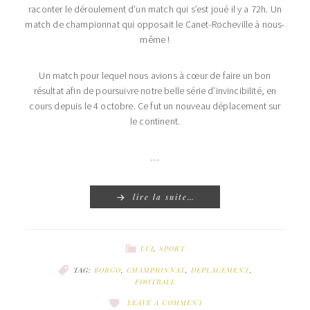
raconter le déroulement d’un match qui s’est joué il y a 72h. Un
match de championnat qui opposait le Canet-Rocheville à nous-
même !
Un match pour lequel nous avions à cœur de faire un bon
résultat afin de poursuivre notre belle série d’invincibilité, en
cours depuis le 4 octobre. Ce fut un nouveau déplacement sur
le continent.
…
lire la suite…
LUI
,
SPORT
TAG:
BORGO
,
CHAMPIONNAT
,
DEPLACEMENT
,
FOOTBALL
LEAVE A COMMENT