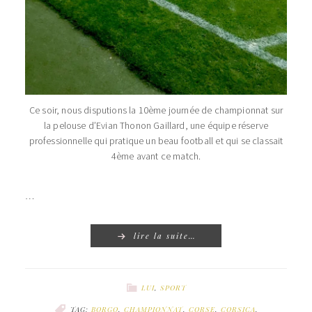
Ce soir, nous disputions la 10ème journée de championnat sur
la pelouse d’Evian Thonon Gaillard, une équipe réserve
professionnelle qui pratique un beau football et qui se classait
4ème avant ce match.
…
lire la suite…
LUI
,
SPORT
TAG:
BORGO
,
CHAMPIONNAT
,
CORSE
,
CORSICA
,