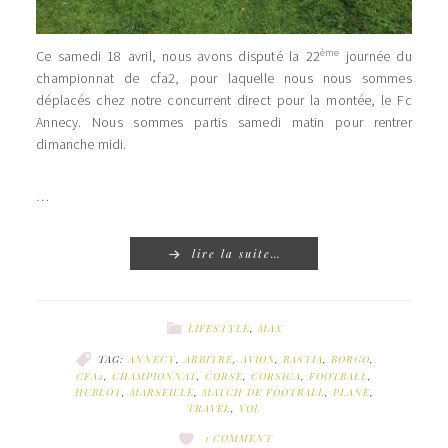
ème
Ce samedi 18 avril, nous avons disputé la 22
journée du
championnat de cfa2, pour laquelle nous nous sommes
déplacés chez notre concurrent direct pour la montée, le Fc
Annecy. Nous sommes partis samedi matin pour rentrer
dimanche midi.
…
lire la suite…
LIFESTYLE
,
MAX
TAG:
ANNECY
,
ARBITRE
,
AVION
,
BASTIA
,
BORGO
,
CFA2
,
CHAMPIONNAT
,
CORSE
,
CORSICA
,
FOOTBALL
,
HUBLOT
,
MARSEILLE
,
MATCH DE FOOTBALL
,
PLANE
,
TRAVEL
,
VOL
1 COMMENT