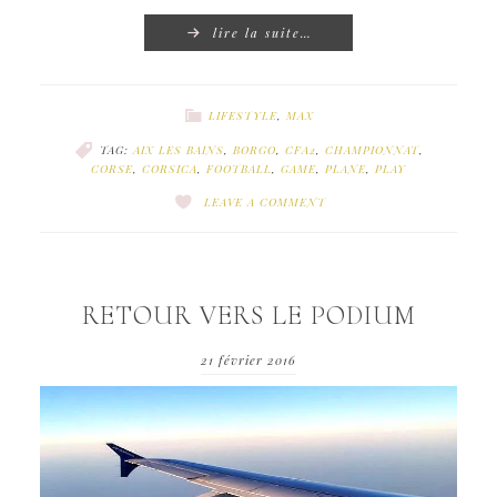
lire la suite…
LIFESTYLE
,
MAX
TAG:
AIX LES BAINS
,
BORGO
,
CFA2
,
CHAMPIONNAT
,
CORSE
,
CORSICA
,
FOOTBALL
,
GAME
,
PLANE
,
PLAY
LEAVE A COMMENT
RETOUR VERS LE PODIUM
21 février 2016