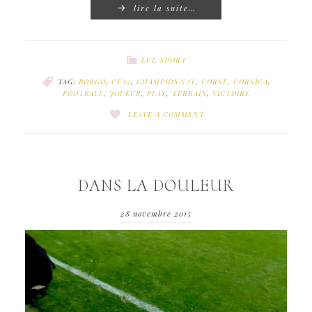
lire la suite…
LUI
,
SPORT
TAG:
BORGO
,
CFA2
,
CHAMPIONNAT
,
CORSE
,
CORSICA
,
FOOTBALL
,
JOUEUR
,
PLAY
,
TERRAIN
,
VICTOIRE
LEAVE A COMMENT
DANS LA DOULEUR
28 novembre 2015