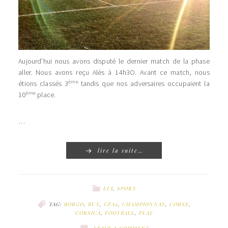
Aujourd’hui nous avons disputé le dernier match de la phase
aller. Nous avons reçu Alès à 14h3O. Avant ce match, nous
ème
étions classés 3
tandis que nos adversaires occupaient la
ème
10
place.
…
lire la suite…
LUI
,
SPORT
TAG:
BORGO
,
BUT
,
CFA2
,
CHAMPIONNAT
,
CORSE
,
CORSICA
,
FOOTBALL
,
PLAY
LEAVE A COMMENT