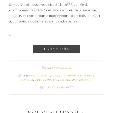
ème
Samedi 2 avril nous avons disputé la 19
journée du
championnat de CFA 2. Nous avons accueilli le FC Aubagne.
Toujours en course pour la montée nous souhaitons ne laisser
aucun point à domicile face à nos adversaires.
…
lire la suite…
LIFESTYLE
,
MAX
TAG:
BLOG
,
BORGO
,
CFA2
,
CHAMPIONNAT
,
CORSE
,
CORSICA
,
FOOT
,
FOOTBALL
,
GAME
,
PLAYER
,
VLOG
LEAVE A COMMENT