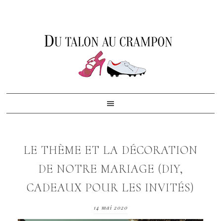
Skip
Skip
Skip
to
to
to
primary
content
footer
navigation
LE THÈME ET LA DÉCORATION
DE NOTRE MARIAGE (DIY,
CADEAUX POUR LES INVITÉS)
14 mai 2020