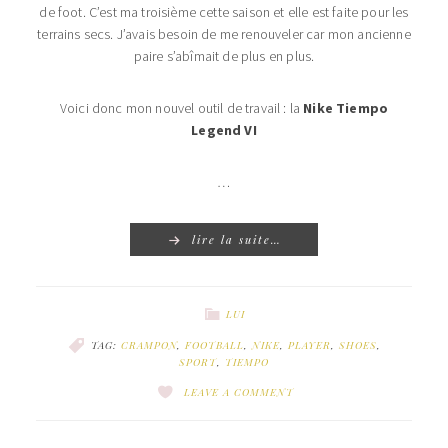
de foot. C’est ma troisième cette saison et elle est faite pour les
terrains secs. J’avais besoin de me renouveler car mon ancienne
paire s’abîmait de plus en plus.
Voici donc mon nouvel outil de travail : la
Nike Tiempo
Legend VI
…
lire la suite…
LUI
TAG:
CRAMPON
,
FOOTBALL
,
NIKE
,
PLAYER
,
SHOES
,
SPORT
,
TIEMPO
LEAVE A COMMENT