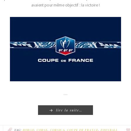
avaient pour même objectif : la victoire !
…
lire la suite…
TAG:
BORGO
,
CORSE
,
CORSICA
,
COUPE DE FRANCE
,
FOOTBALL