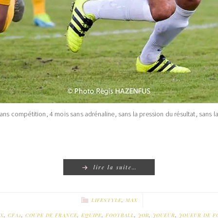
sans compétition, 4 mois sans adrénaline, sans la pression du résultat, sans l
lire la suite…
LIFESTYLE
,
MAX
X
,
CFA2
,
COUPE DE FRANCE
,
EQUIPE
,
FOOTBALL
,
JOB
,
JOUEUR
,
JOUEUR DE F