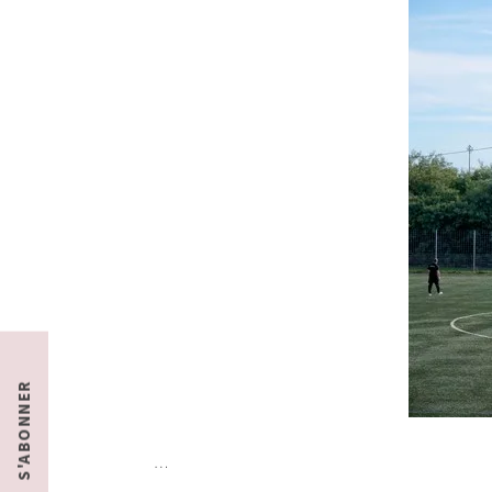
S'ABONNER
…