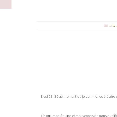
LUI
,
I
l est 18h30 au moment où je commence à écrire ce
Eh oui, mon équipe et moi venons de nous qualifi