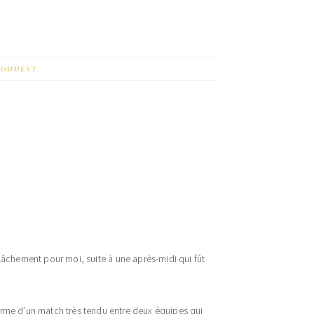
 COMMENT
lâchement pour moi, suite à une après-midi qui fût
erme d’un match très tendu entre deux équipes qui