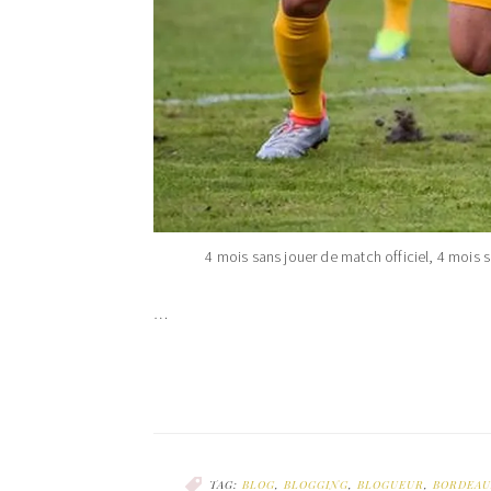
4 mois sans jouer de match officiel, 4 mois 
…
TAG:
BLOG
,
BLOGGING
,
BLOGUEUR
,
BORDEAU