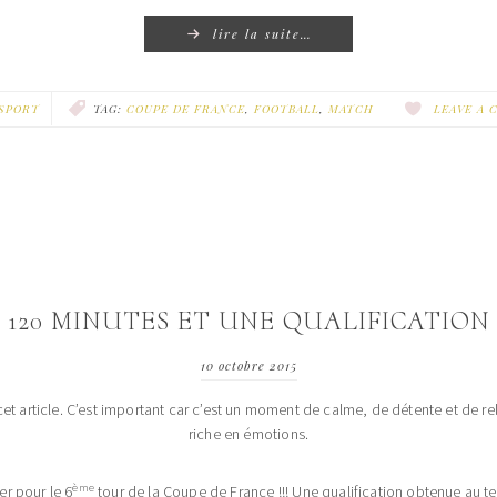
lire la suite…
SPORT
TAG:
COUPE DE FRANCE
,
FOOTBALL
,
MATCH
LEAVE A
120 MINUTES ET UNE QUALIFICATION
10 octobre 2015
t article. C’est important car c’est un moment de calme, de détente et de re
riche en émotions.
ème
er pour le 6
tour de la Coupe de France !!! Une qualification obtenue au t