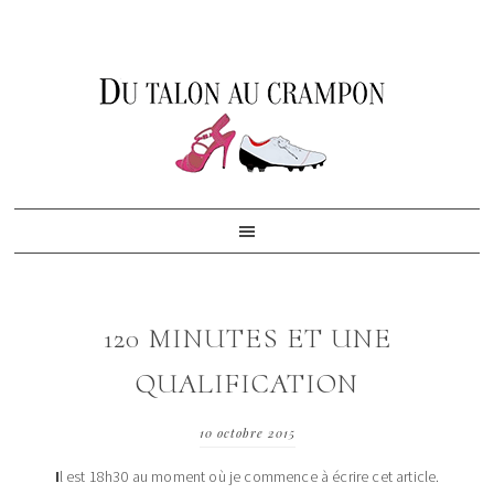
Skip
Skip
Skip
to
to
to
primary
content
footer
navigation
120 MINUTES ET UNE
QUALIFICATION
10 octobre 2015
I
l est 18h30 au moment où je commence à écrire cet article.