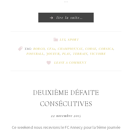
…
lire la suite…
LUI
,
SPORT
TAG:
BORGO
,
CFA2
,
CHAMPIONNAT
,
CORSE
,
CORSICA
,
FOOTBALL
,
JOUEUR
,
PLAY
,
TERRAIN
,
VICTOIRE
LEAVE A COMMENT
DEUXIÈME DÉFAITE
CONSÉCUTIVES
22 novembre 2015
Ce weekend nous recevions le FC Annecy pour la 9ème journée