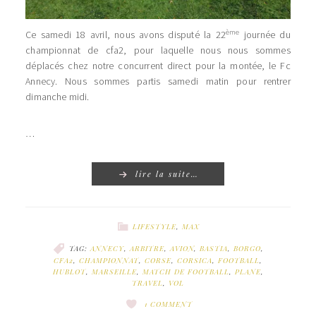
ème
Ce samedi 18 avril, nous avons disputé la 22
journée du
championnat de cfa2, pour laquelle nous nous sommes
déplacés chez notre concurrent direct pour la montée, le Fc
Annecy. Nous sommes partis samedi matin pour rentrer
dimanche midi.
…
lire la suite…
LIFESTYLE
,
MAX
TAG:
ANNECY
,
ARBITRE
,
AVION
,
BASTIA
,
BORGO
,
CFA2
,
CHAMPIONNAT
,
CORSE
,
CORSICA
,
FOOTBALL
,
HUBLOT
,
MARSEILLE
,
MATCH DE FOOTBALL
,
PLANE
,
TRAVEL
,
VOL
1 COMMENT