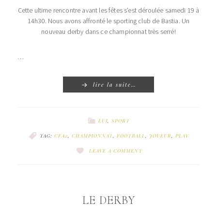
Cette ultime rencontre avant les fêtes s’est déroulée samedi 19 à
14h30. Nous avons affronté le sporting club de Bastia. Un
nouveau derby dans ce championnat très serré!
…
lire la suite…
LUI
,
SPORT
TAG:
CFA2
,
CHAMPIONNAT
,
FOOTBALL
,
JOUEUR
,
PLAY
LEAVE A COMMENT
LE DERBY