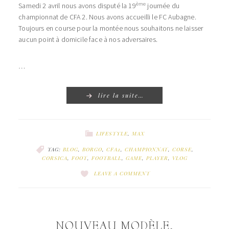
ème
Samedi 2 avril nous avons disputé la 19
journée du
championnat de CFA 2. Nous avons accueilli le FC Aubagne.
Toujours en course pour la montée nous souhaitons ne laisser
aucun point à domicile face à nos adversaires.
…
lire la suite…
LIFESTYLE
,
MAX
TAG:
BLOG
,
BORGO
,
CFA2
,
CHAMPIONNAT
,
CORSE
,
CORSICA
,
FOOT
,
FOOTBALL
,
GAME
,
PLAYER
,
VLOG
LEAVE A COMMENT
NOUVEAU MODÈLE,