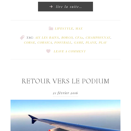
lire la suite…
LIFESTYLE
,
MAX
TAG:
AIX LES BAINS
,
BORGO
,
CFA2
,
CHAMPIONNAT
,
CORSE
,
CORSICA
,
FOOTBALL
,
GAME
,
PLANE
,
PLAY
LEAVE A COMMENT
RETOUR VERS LE PODIUM
21 février 2016