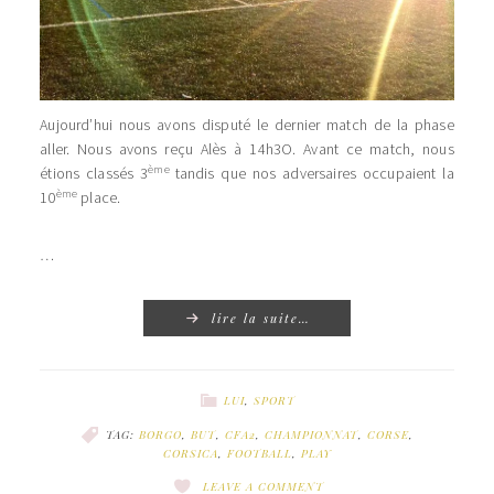
Aujourd’hui nous avons disputé le dernier match de la phase
aller. Nous avons reçu Alès à 14h3O. Avant ce match, nous
ème
étions classés 3
tandis que nos adversaires occupaient la
ème
10
place.
…
lire la suite…
LUI
,
SPORT
TAG:
BORGO
,
BUT
,
CFA2
,
CHAMPIONNAT
,
CORSE
,
CORSICA
,
FOOTBALL
,
PLAY
LEAVE A COMMENT