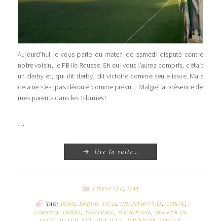
Aujourd’hui je vous parle du match de samedi disputé contre
notre voisin, le FB Ile Rousse. Eh oui vous l’aurez compris, c’était
un derby et, qui dit derby, dit victoire comme seule issue. Mais
cela ne s’est pas déroulé comme prévu… Malgré la présence de
mes parents dans les tribunes !
…
lire la suite…
LIFESTYLE
,
MAX
TAG:
BLOG
,
BORGO
,
CFA2
,
CHAMPIONNAT
,
CORSE
,
CORSICA
,
DERBY
,
FOOTBALL
,
ILE ROUSSE
,
JOUEUR DE
FOOT
,
MATCH NUL
,
PENALTY
,
TOURISME
,
VOYAGE