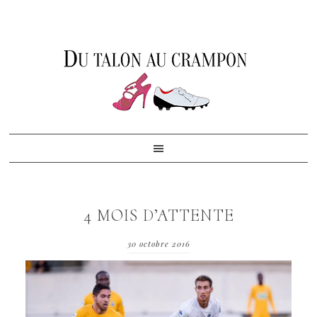
Skip
Skip
Skip
to
to
to
primary
content
footer
navigation
4 MOIS D’ATTENTE
30 octobre 2016