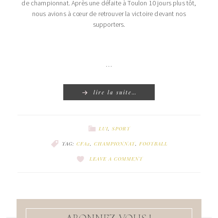
de championnat. Après une défaite à Toulon 10 jours plus tôt,
nous avions à cœur de retrouver la victoire devant nos
supporters.
…
lire la suite…
LUI
,
SPORT
TAG:
CFA2
,
CHAMPIONNAT
,
FOOTBALL
LEAVE A COMMENT