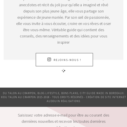
anecdotes et récit du joli jour qu’elle a imaginé et rêvé
depuis son plus jeune âge, elle vous partage son
expérience de jeune mariée. Par son œil de passionnée,
elle vous invite à vous écouter, croire en vos rêves et oser
être vous-même. Véritable guide qui contient des
conseils, des renseignements et des idées pour vous
inspirer
REJOINS-NOUS !
DU TALON AU CRAMPON, BLOG LIFESTYLE, BONS PLANS, CITY GUIDE MADE IN BORDEAUX.
©DU TALON AU CRAMPON 2015-2018 - TOUS DROITS RÉSERVÉS - CRÉATION DE SITE INTERNET
AUDOUIN RÉALISATIONS
Saisissez votre adresse e-mail pour être au courant des
dernières nouvelles et recevoir les toutes dernières