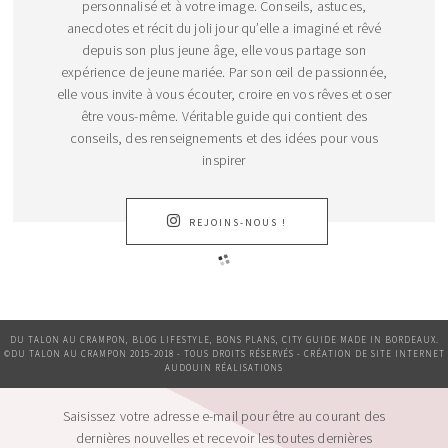
personnalisé et à votre image. Conseils, astuces,
anecdotes et récit du joli jour qu’elle a imaginé et rêvé
depuis son plus jeune âge, elle vous partage son
expérience de jeune mariée. Par son œil de passionnée,
elle vous invite à vous écouter, croire en vos rêves et oser
être vous-même. Véritable guide qui contient des
conseils, des renseignements et des idées pour vous
inspirer
REJOINS-NOUS !
DU TALON AU CRAMPON, BLOG LIFESTYLE, BONS PLANS, CITY GUIDE MADE IN BORDEAUX.
©DU TALON AU CRAMPON 2015-2018 - TOUS DROITS RÉSERVÉS - CRÉATION DE SITE INTERNET
AUDOUIN RÉALISATIONS
Saisissez votre adresse e-mail pour être au courant des
dernières nouvelles et recevoir les toutes dernières