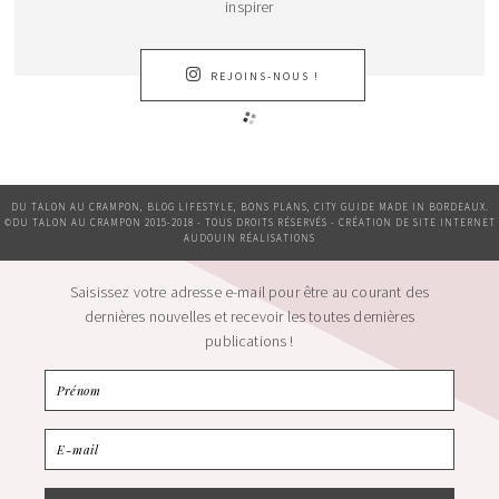
inspirer
REJOINS-NOUS !
DU TALON AU CRAMPON, BLOG LIFESTYLE, BONS PLANS, CITY GUIDE MADE IN BORDEAUX.
©DU TALON AU CRAMPON 2015-2018 - TOUS DROITS RÉSERVÉS - CRÉATION DE SITE INTERNET
AUDOUIN RÉALISATIONS
Saisissez votre adresse e-mail pour être au courant des
dernières nouvelles et recevoir les toutes dernières
publications !