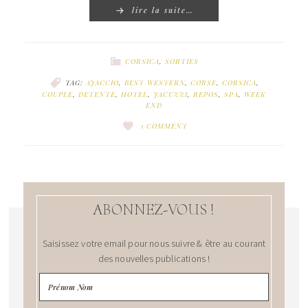
lire la suite…
CORSICA
,
SORTIES
TAG:
AJACCIO
,
BEST WESTERN
,
CORSE
,
CORSICA
,
COUPLE
,
DETENTE
,
HOTEL
,
JACUZZI
,
REPOS
,
SPA
,
WEEK
END
1 COMMENT
ABONNEZ-VOUS !
Saisissez votre email pour nous suivre & être au courant
des nouvelles publications !