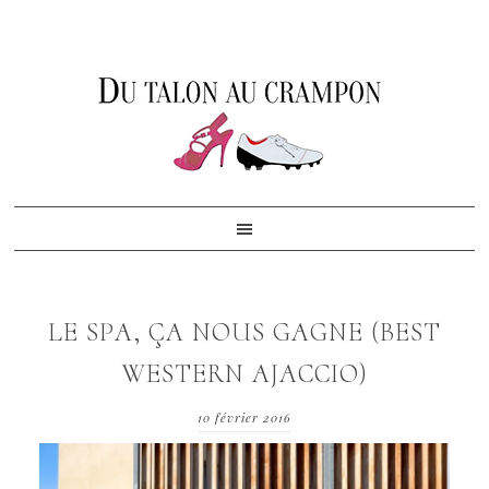
Skip
Skip
Skip
to
to
to
primary
content
footer
navigation
LE SPA, ÇA NOUS GAGNE (BEST
WESTERN AJACCIO)
10 février 2016