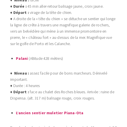
♦
Durée :
45 min aller-retour balisage jaune, croix jaune.
♦
Départ :
virage de la tête de chien.
♦ A droite de la « tête du chien » se détache un sentier qui longe
la ligne de crête à travers une magnifique galerie de rochers,
vers un belvédère qui mène à un immense promontoire en
pierre, le « château fort » au-dessus de la mer. Magnifique vue
sur le golfe de Porto et les Calanche.
Palani
(Altitude 428 mètres)
♦
Niveau :
assez facile pour de bons marcheurs. Dénivelé
important.
♦ Durée : 4 heures
♦
Départ :
face au chalet des Roches bleues. Arrivée : ruine de
Dispensa. (alt. 317 m) balisage rouge, croix rouges.
L’ancien sentier muletier Piana-Ota