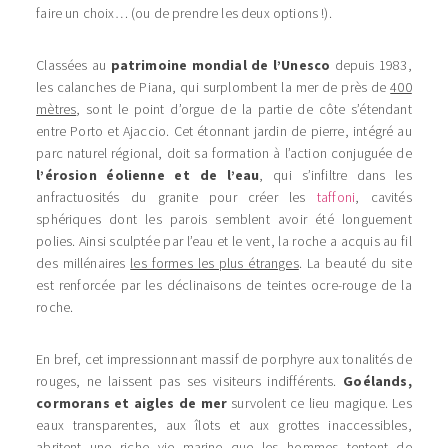
faire un choix… (ou de prendre les deux options !).
Classées au
patrimoine mondial de l’Unesco
depuis 1983,
les calanches de Piana, qui surplombent la mer de près de
400
mètres
, sont le point d’orgue de la partie de côte s’étendant
entre Porto et Ajaccio. Cet étonnant jardin de pierre, intégré au
parc naturel régional, doit sa formation à l’action conjuguée de
l’érosion éolienne et de l’eau
, qui s’infiltre dans les
anfractuosités du granite pour créer les
taffoni
, cavités
sphériques dont les parois semblent avoir été longuement
polies. Ainsi sculptée par l’eau et le vent, la roche a acquis au fil
des millénaires
les formes les plus étranges
. La beauté du site
est renforcée par les déclinaisons de teintes ocre-rouge de la
roche.
En bref, cet impressionnant massif de porphyre aux tonalités de
rouges, ne laissent pas ses visiteurs indifférents.
Goélands,
cormorans et aigles de mer
survolent ce lieu magique. Les
eaux transparentes, aux îlots et aux grottes inaccessibles,
abritent une riche vie marine que les hommes tentent de