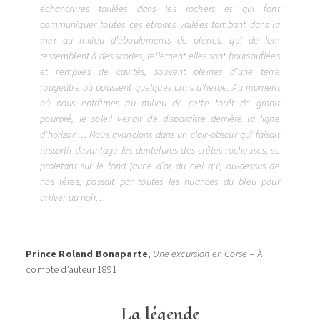
échancrures taillées dans les rochers et qui font
communiquer toutes ces étroites vallées tombant dans la
mer au milieu d’éboulements de pierres, qui de loin
ressemblent à des scories, tellement elles sont boursouflées
et remplies de cavités, souvent pleines d’une terre
rougeâtre où poussent quelques brins d’herbe. Au moment
où nous entrâmes au milieu de cette forêt de granit
pourpré, le soleil venait de disparaître derrière la ligne
d’horizon… Nous avancions dans un clair-obscur qui faisait
ressortir davantage les dentelures des crêtes rocheuses, se
projetant sur le fond jaune d’or du ciel qui, au-dessus de
nos têtes, passait par toutes les nuances du bleu pour
arriver au noir…
Prince Roland Bonaparte
,
Une excursion en Corse
– À
compte d’auteur 1891
La légende