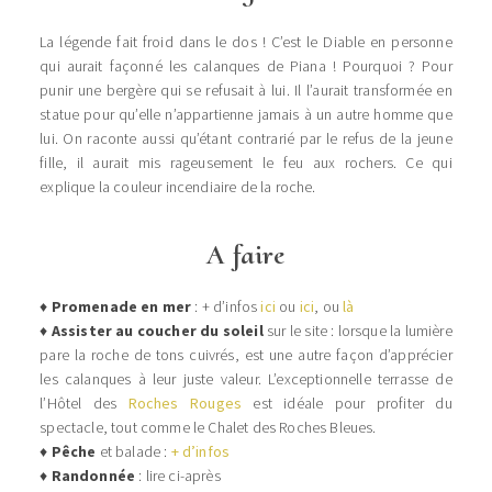
La légende fait froid dans le dos ! C’est le Diable en personne
qui aurait façonné les calanques de Piana ! Pourquoi ? Pour
punir une bergère qui se refusait à lui. Il l’aurait transformée en
statue pour qu’elle n’appartienne jamais à un autre homme que
lui. On raconte aussi qu’étant contrarié par le refus de la jeune
fille, il aurait mis rageusement le feu aux rochers. Ce qui
explique la couleur incendiaire de la roche.
A faire
♦
Promenade en mer
: + d’infos
ici
ou
ici
, ou
là
♦
Assister au coucher du soleil
sur le site : lorsque la lumière
pare la roche de tons cuivrés, est une autre façon d’apprécier
les calanques à leur juste valeur. L’exceptionnelle terrasse de
l’Hôtel des
Roches Rouges
est idéale pour profiter du
spectacle, tout comme le Chalet des Roches Bleues.
♦
Pêche
et balade :
+ d’infos
♦
Randonnée
: lire ci-après