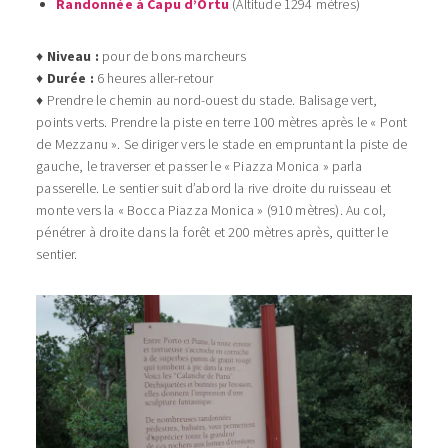
Randonnée à Capu d’Ortu
(Altitude 1294 mètres)
♦
Niveau :
pour de bons marcheurs
♦
Durée :
6 heures aller-retour
♦ Prendre le chemin au nord-ouest du stade. Balisage vert,
points verts. Prendre la piste en terre 100 mètres après le « Pont
de Mezzanu ». Se diriger vers le stade en empruntant la piste de
gauche, le traverser et passer le « Piazza Monica » parla
passerelle. Le sentier suit d’abord la rive droite du ruisseau et
monte vers la « Bocca Piazza Monica » (910 mètres). Au col,
pénétrer à droite dans la forêt et 200 mètres après, quitter le
sentier.