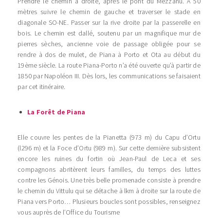
Prendre le chemin à droite, après le pont du Mezzanu. A 50
mètres suivre le chemin de gauche et traverser le stade en
diagonale SO-NE. Passer sur la rive droite par la passerelle en
bois. Le chemin est dallé, soutenu par un magnifique mur de
pierres sèches, ancienne voie de passage obligée pour se
rendre à dos de mulet, de Piana à Porto et Ota au début du
19ème siècle. La route Piana-Porto n’a été ouverte qu’à partir de
1850 par Napoléon III. Dès lors, les communications se faisaient
par cet itinéraire.
La Forêt de Piana
Elle couvre les pentes de la Pianetta (973 m) du Capu d’Ortu
(l296 m) et la Foce d’Ortu (989 m). Sur cette dernière subsistent
encore les ruines du fortin où Jean-Paul de Leca et ses
compagnons abritèrent leurs familles, du temps des luttes
contre les Génois. Une très belle promenade consiste à prendre
le chemin du Vittulu qui se détache à lkm à droite sur la route de
Piana vers Porto… Plusieurs boucles sont possibles, renseignez
vous auprès de l’Office du Tourisme