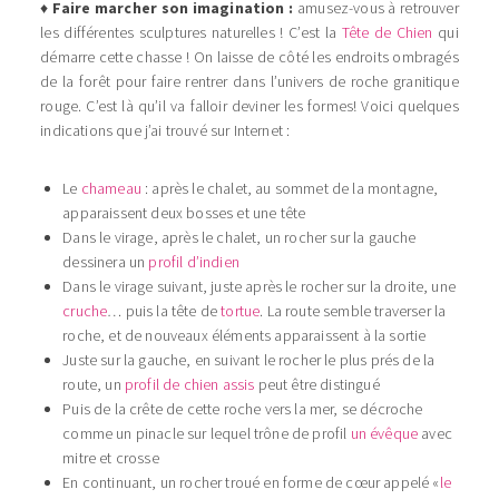
♦
Faire marcher son imagination :
amusez-vous à retrouver
les différentes sculptures naturelles ! C’est la
Tête de Chien
qui
démarre cette chasse ! On laisse de côté les endroits ombragés
de la forêt pour faire rentrer dans l’univers de roche granitique
rouge. C’est là qu’il va falloir deviner les formes! Voici quelques
indications que j’ai trouvé sur Internet :
Le
chameau
: après le chalet, au sommet de la montagne,
apparaissent deux bosses et une tête
Dans le virage, après le chalet, un rocher sur la gauche
dessinera un
profil d’indien
Dans le virage suivant, juste après le rocher sur la droite, une
cruche
… puis la tête de
tortue
. La route semble traverser la
roche, et de nouveaux éléments apparaissent à la sortie
Juste sur la gauche, en suivant le rocher le plus prés de la
route, un
profil de chien assis
peut être distingué
Puis de la crête de cette roche vers la mer, se décroche
comme un pinacle sur lequel trône de profil
un évêque
avec
mitre et crosse
En continuant, un rocher troué en forme de cœur appelé «
le