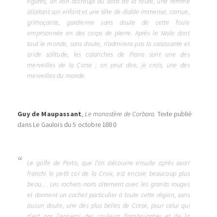
figures, un lion accroupi au bord de la route, une femme
allaitant son enfant et une tête de diable immense, cornue,
grimaçante, gardienne sans doute de cette foule
emprisonnée en des corps de pierre. Après le Niolo dont
tout le monde, sans doute, n’admirera pas la saisissante et
aride solitude, les calanches de Piana sont une des
merveilles de la Corse ; on peut dire, je crois, une des
merveilles du monde.
Guy de Maupassant
,
Le monastère de Corbara.
Texte publié
dans Le Gaulois du 5 octobre 1880
Le golfe de Porto, que l’on découvre ensuite après avoir
franchi le petit col de la Croix, est encore beaucoup plus
beau… Les rochers noirs alternent avec les granits rouges
et donnent un cachet particulier à toute cette région, sans
aucun doute, une des plus belles de Corse, pour celui qui
n’est pas l’ennemi des couleurs flamboyantes et de la