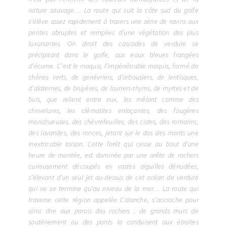
nature sauvage… La route qui suit la côte sud du golfe
s’élève assez rapidement à travers une série de ravins aux
pentes abruptes et remplies d’une végétation des plus
luxuriantes. On dirait des cascades de verdure se
précipitant dans le golfe, aux eaux bleues frangées
d’écume. C’est le maquis, l’impénétrable maquis, formé de
chênes verts, de genévriers, d’arbousiers, de lentisques,
d’alaternes, de bruyères, de lauriers-thyms, de myrtes et de
buis, que relient entre eux, les mêlant comme des
chevelures, les clématites enlaçantes, des fougères
monstrueuses, des chèvrefeuilles, des cistes, des romarins,
des lavandes, des ronces, jetant sur le dos des monts une
inextricable toison. Cette forêt qui cesse au bout d’une
heure de montée, est dominée par une arête de rochers
curieusement découpés en vastes aiguilles dénudées,
s’élevant d’un seul jet au-dessus de cet océan de verdure
qui ne se termine qu’au niveau de la mer… La route qui
traverse cette région appelée Calanche, s’accroche pour
ainsi dire aux parois des rochers ; de grands murs de
soutènement ou des ponts la conduisent aux étroites