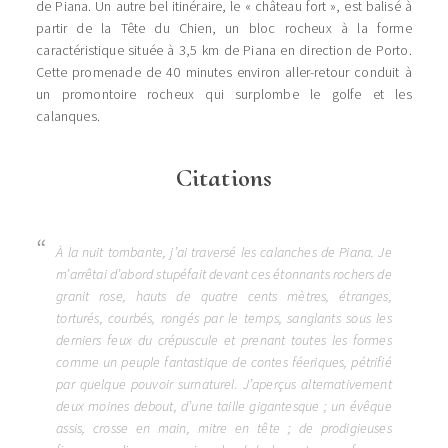
de Piana. Un autre bel itinéraire, le « château fort », est balisé à
partir de la Tête du Chien, un bloc rocheux à la forme
caractéristique située à 3,5 km de Piana en direction de Porto.
Cette promenade de 40 minutes environ aller-retour conduit à
un promontoire rocheux qui surplombe le golfe et les
calanques.
Citations
À la nuit tombante, j’ai traversé les calanches de Piana. Je
m’arrêtai d’abord stupéfait devant ces étonnants rochers de
granit rose, hauts de quatre cents mètres, étranges,
torturés, courbés, rongés par le temps, sanglants sous les
derniers feux du crépuscule et prenant toutes les formes
comme un peuple fantastique de contes féeriques, pétrifié
par quelque pouvoir surnaturel. J’aperçus alternativement
deux moines debout, d’une taille gigantesque ; un évêque
assis, crosse en main, mitre en tête ; de prodigieuses