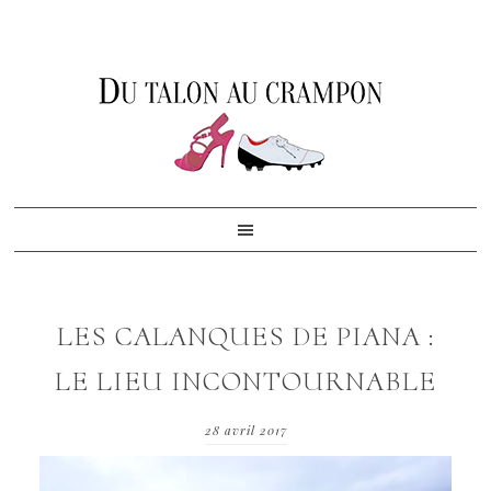
Skip
Skip
Skip
to
to
to
primary
content
footer
navigation
LES CALANQUES DE PIANA :
LE LIEU INCONTOURNABLE
28 avril 2017