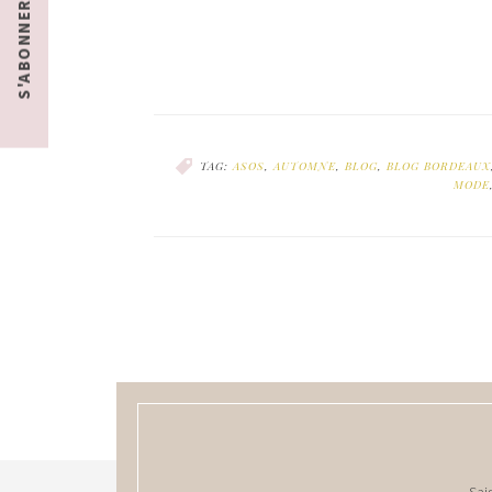
S'ABONNER
TAG:
ASOS
,
AUTOMNE
,
BLOG
,
BLOG BORDEAUX
MODE
Sai