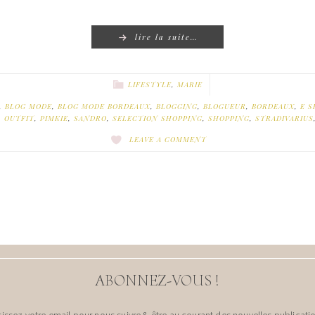
lire la suite…
LIFESTYLE
,
MARIE
,
BLOG MODE
,
BLOG MODE BORDEAUX
,
BLOGGING
,
BLOGUEUR
,
BORDEAUX
,
E S
,
OUTFIT
,
PIMKIE
,
SANDRO
,
SELECTION SHOPPING
,
SHOPPING
,
STRADIVARIUS
LEAVE A COMMENT
ABONNEZ-VOUS !
sissez votre email pour nous suivre & être au courant des nouvelles publicatio