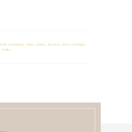
HOP
,
FASHION
,
GIRL
,
LOOK
,
MANGO
,
MISS GUIDED
,
,
ZARA
ns !