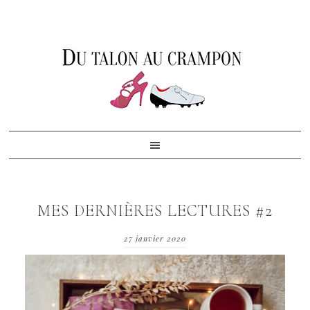
Skip
Skip
Skip
to
to
to
primary
content
footer
navigation
MES DERNIÈRES LECTURES #2
27 janvier 2020