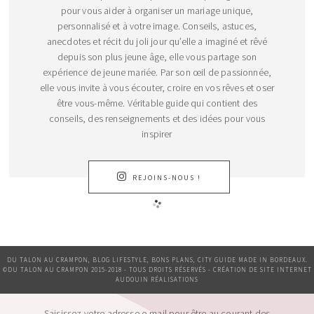
pour vous aider à organiser un mariage unique,
personnalisé et à votre image. Conseils, astuces,
anecdotes et récit du joli jour qu’elle a imaginé et rêvé
depuis son plus jeune âge, elle vous partage son
expérience de jeune mariée. Par son œil de passionnée,
elle vous invite à vous écouter, croire en vos rêves et oser
être vous-même. Véritable guide qui contient des
conseils, des renseignements et des idées pour vous
inspirer
REJOINS-NOUS !
DU TALON AU CRAMPON, BLOG LIFESTYLE, BONS PLANS, CITY GUIDE MADE IN BORDEAUX.
©DU TALON AU CRAMPON 2015-2018 - TOUS DROITS RÉSERVÉS - CRÉATION DE SITE INTERNET
AUDOUIN RÉALISATIONS
Saisissez votre adresse e-mail pour être au courant des