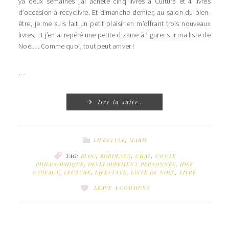
ya deux semaines j’ai acheté cinq livres à Cultura et 4 livres
d’occasion à recyclivre. Et dimanche dernier, au salon du bien-
être, je me suis fait un petit plaisir en m’offrant trois nouveaux
livres. Et j’en ai repéré une petite dizaine à figurer sur ma liste de
Noël… Comme quoi, tout peut arriver !
…
lire la suite…
LIFESTYLE
,
MARIE
TAG:
BLOG
,
BORDEAUX
,
CHAT
,
CONTE
PHILOSOPHIQUE
,
DEVELOPPEMENT PERSONNEL
,
IDEE
CADEAUX
,
LECTURE
,
LIFESTYLE
,
LISTE DE NOEL
,
LIVRE
LEAVE A COMMENT