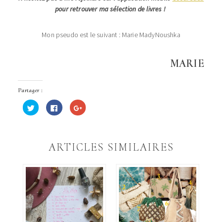
pour retrouver ma sélection de livres !
Mon pseudo est le suivant : Marie MadyNoushka
MARIE
Partager :
Cliquez
Cliquez
Cliquez
pour
pour
pour
partager
partager
partager
sur
sur
sur
Twitter(ouvre
Facebook(ouvre
Google+
dans
dans
(ouvre
une
une
dans
ARTICLES SIMILAIRES
nouvelle
nouvelle
une
fenêtre)
fenêtre)
nouvelle
fenêtre)