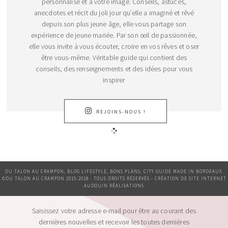
personnalisé et à votre image. Conseils, astuces,
anecdotes et récit du joli jour qu’elle a imaginé et rêvé
depuis son plus jeune âge, elle vous partage son
expérience de jeune mariée. Par son œil de passionnée,
elle vous invite à vous écouter, croire en vos rêves et oser
être vous-même. Véritable guide qui contient des
conseils, des renseignements et des idées pour vous
inspirer
REJOINS-NOUS !
DU TALON AU CRAMPON, BLOG LIFESTYLE, BONS PLANS, CITY GUIDE MADE IN BORDEAUX.
©DU TALON AU CRAMPON 2015-2018 - TOUS DROITS RÉSERVÉS - CRÉATION DE SITE INTERNET
AUDOUIN RÉALISATIONS
Saisissez votre adresse e-mail pour être au courant des
dernières nouvelles et recevoir les toutes dernières