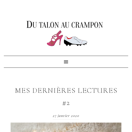
Skip
Skip
Skip
to
to
to
primary
content
footer
navigation
MES DERNIÈRES LECTURES
#2
27 janvier 2020