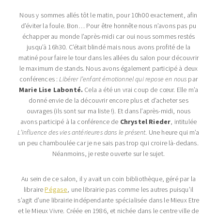
Nous y sommes allés tôt le matin, pour 10h00 exactement, afin
d’éviter la foule. Bon… Pour être honnête nous n’avons pas pu
échapper au monde l’après-midi car oui nous sommes restés
jusqu’à 16h30. C’était blindé mais nous avons profité de la
matiné pour faire le tour dans les allées du salon pour découvrir
le maximum de stands. Nous avons également participé à deux
conférences :
Libérer l’enfant émotionnel qui repose en nous
par
Marie Lise Labonté.
Cela a été un vrai coup de cœur. Elle m’a
donné envie de la découvrir encore plus et d’acheter ses
ouvrages (ils sont sur ma liste !). Et dans l’après-midi, nous
avons participé à la conférence de
Chrystel Rieder
, intitulée
L’influence des vies antérieures dans le présent
. Une heure qui m’a
un peu chamboulée car je ne sais pas trop qui croire là-dedans.
Néanmoins, je reste ouverte sur le sujet.
Au sein de ce salon, il y avait un coin bibliothèque, géré par la
libraire
Pégase
, une librairie pas comme les autres puisqu’il
s’agit d’une librairie indépendante spécialisée dans le Mieux Etre
et le Mieux Vivre. Créée en 1986, et nichée dans le centre ville de