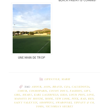
UNE MAIN DE TROP
LIFESTYLE
,
MARIE
TAG:
AMOUR
,
ASOS
,
BRAND
,
C&A
,
CALZEDONIA
,
COEUR
,
COSMOPARIS
,
COTON DOUX
,
FASHION
,
GIFT
,
GIRL
,
HEART
,
KARL LAGERFELD
,
KIKO
,
LOUIS PION
,
LOVE
,
MAISONS DU MONDE
,
MODE
,
NEW LOOK
,
PINK
,
RAD
,
RED
,
SAINT VALENTIN
,
SHOPPING
,
SWAROVSKI
,
TIFFANY & CO
,
TOMS
,
VICTORIA'S SECRET