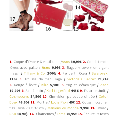
1.
Coque d’iPhone 6 en silicone /
Asos
30,99€
2.
Gobelet motif
lèvres avec paille /
Asos
9,99€
3.
Bague « Love » en argent
massif
/
Tiffany & Co.
200€/
4.
Pendentif Cœur
/
Swarovski
119€
5.
Trousse de maquillage
/
Victoria’s Secret
23,71€
6.
Rouge à lèvre
/
Kiko
5,90€
7.
Mug en céramique
/
Asos
19,99€
8.
Sac à main /
Karl Lagerfeld
445€
9.
Escarpin Judit
/
Cosmoparis
84,50€
10.
Chemisier lips coupe cintrée
/
Coton
Doux
49,90€
11.
Montre
/
Louis Pion
49€
12.
Coussin cœur en
tissu rose 29 x 32 cm /
Maisons du monde
9,99€
13.
Sweet
/
RAD
34,90$
14.
Chaussures
/
Toms
49,95€
15.
Écouteurs roses