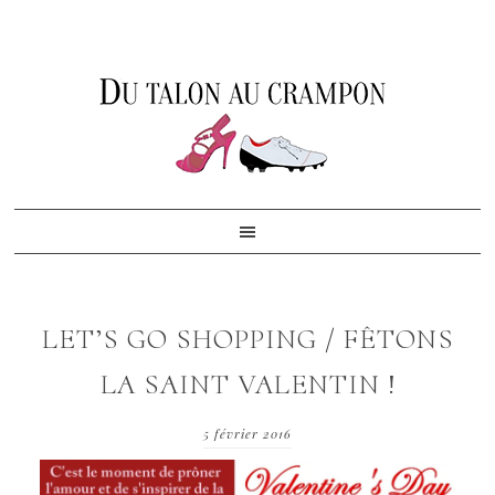
Skip
Skip
Skip
to
to
to
primary
content
footer
navigation
LET’S GO SHOPPING / FÊTONS
LA SAINT VALENTIN !
5 février 2016