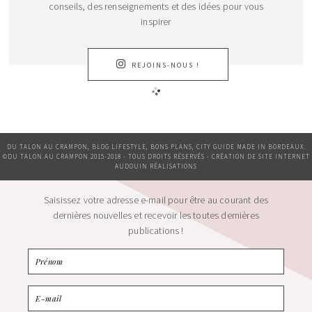
conseils, des renseignements et des idées pour vous
inspirer
REJOINS-NOUS !
DU TALON AU CRAMPON, BLOG LIFESTYLE, BONS PLANS, CITY GUIDE MADE IN BORDEAUX.
©DU TALON AU CRAMPON 2015-2018 - TOUS DROITS RÉSERVÉS - CRÉATION DE SITE INTERNET
AUDOUIN RÉALISATIONS
Saisissez votre adresse e-mail pour être au courant des
dernières nouvelles et recevoir les toutes dernières
publications !