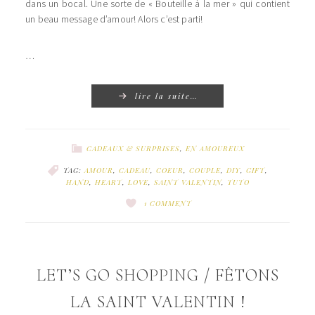
dans un bocal. Une sorte de « Bouteille à la mer » qui contient
un beau message d’amour! Alors c’est parti!
…
lire la suite…
CADEAUX & SURPRISES
,
EN AMOUREUX
TAG:
AMOUR
,
CADEAU
,
COEUR
,
COUPLE
,
DIY
,
GIFT
,
HAND
,
HEART
,
LOVE
,
SAINT VALENTIN
,
TUTO
1 COMMENT
LET’S GO SHOPPING / FÊTONS
LA SAINT VALENTIN !