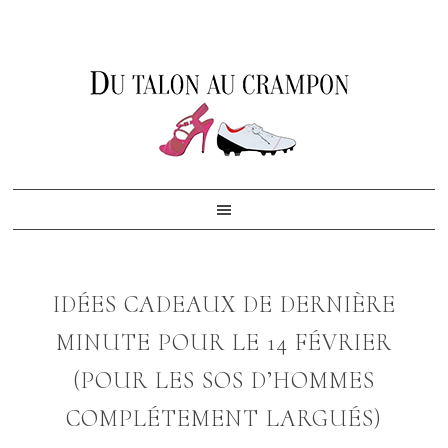
Skip
Skip
Skip
to
to
to
primary
content
footer
navigation
IDÉES CADEAUX DE DERNIÈRE
MINUTE POUR LE 14 FÉVRIER
(POUR LES SOS D’HOMMES
COMPLÉTEMENT LARGUÉS)