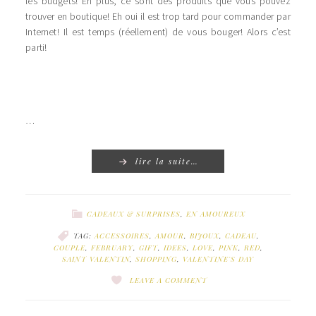
les budgets! En plus, ce sont des produits que vous pouvez
trouver en boutique! Eh oui il est trop tard pour commander par
Internet! Il est temps (réellement) de vous bouger! Alors c’est
parti!
…
lire la suite…
CADEAUX & SURPRISES
,
EN AMOUREUX
TAG:
ACCESSOIRES
,
AMOUR
,
BIJOUX
,
CADEAU
,
COUPLE
,
FEBRUARY
,
GIFT
,
IDEES
,
LOVE
,
PINK
,
RED
,
SAINT VALENTIN
,
SHOPPING
,
VALENTINE'S DAY
LEAVE A COMMENT