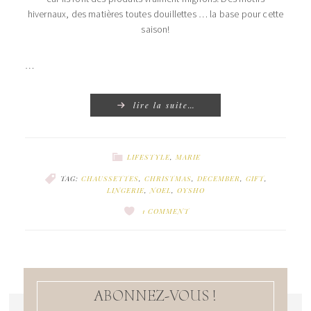
hivernaux, des matières toutes douillettes … la base pour cette
saison!
…
lire la suite…
LIFESTYLE
,
MARIE
TAG:
CHAUSSETTES
,
CHRISTMAS
,
DECEMBER
,
GIFT
,
LINGERIE
,
NOEL
,
OYSHO
1 COMMENT
ABONNEZ-VOUS !