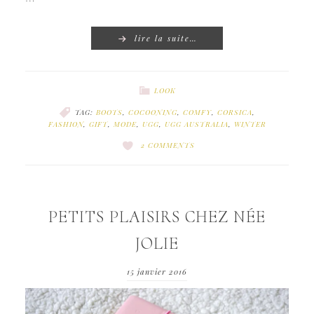
lire la suite…
LOOK
TAG:
BOOTS
,
COCOONING
,
COMFY
,
CORSICA
,
FASHION
,
GIFT
,
MODE
,
UGG
,
UGG AUSTRALIA
,
WINTER
2 COMMENTS
PETITS PLAISIRS CHEZ NÉE
JOLIE
15 janvier 2016