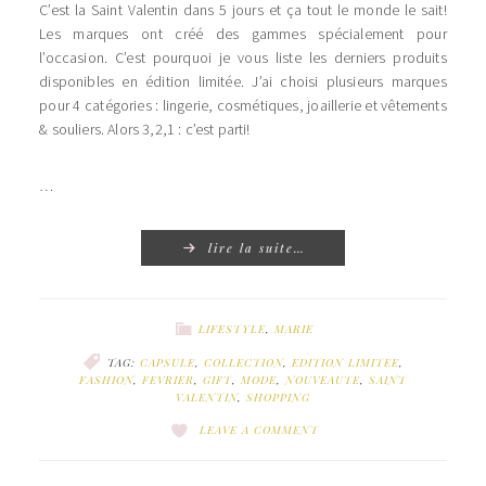
C’est la Saint Valentin dans 5 jours et ça tout le monde le sait!
Les marques ont créé des gammes spécialement pour
l’occasion. C’est pourquoi je vous liste les derniers produits
disponibles en édition limitée. J’ai choisi plusieurs marques
pour 4 catégories : lingerie, cosmétiques, joaillerie et vêtements
& souliers. Alors 3,2,1 : c’est parti!
…
lire la suite…
LIFESTYLE
,
MARIE
TAG:
CAPSULE
,
COLLECTION
,
EDITION LIMITEE
,
FASHION
,
FEVRIER
,
GIFT
,
MODE
,
NOUVEAUTE
,
SAINT
VALENTIN
,
SHOPPING
LEAVE A COMMENT