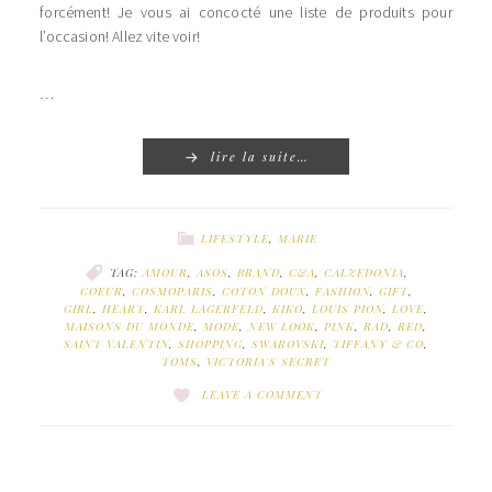
forcément! Je vous ai concocté une liste de produits pour
l’occasion! Allez vite voir!
…
lire la suite…
LIFESTYLE
,
MARIE
TAG:
AMOUR
,
ASOS
,
BRAND
,
C&A
,
CALZEDONIA
,
COEUR
,
COSMOPARIS
,
COTON DOUX
,
FASHION
,
GIFT
,
GIRL
,
HEART
,
KARL LAGERFELD
,
KIKO
,
LOUIS PION
,
LOVE
,
MAISONS DU MONDE
,
MODE
,
NEW LOOK
,
PINK
,
RAD
,
RED
,
SAINT VALENTIN
,
SHOPPING
,
SWAROVSKI
,
TIFFANY & CO
,
TOMS
,
VICTORIA'S SECRET
LEAVE A COMMENT