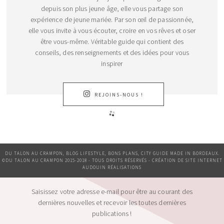
depuis son plus jeune âge, elle vous partage son
expérience de jeune mariée. Par son œil de passionnée,
elle vous invite à vous écouter, croire en vos rêves et oser
être vous-même. Véritable guide qui contient des
conseils, des renseignements et des idées pour vous
inspirer
REJOINS-NOUS !
DU TALON AU CRAMPON, BLOG LIFESTYLE, BONS PLANS, CITY GUIDE MADE IN BORDEAUX.
©DU TALON AU CRAMPON 2015-2018 - TOUS DROITS RÉSERVÉS - CRÉATION DE SITE INTERNET
AUDOUIN RÉALISATIONS
Saisissez votre adresse e-mail pour être au courant des
dernières nouvelles et recevoir les toutes dernières
publications !