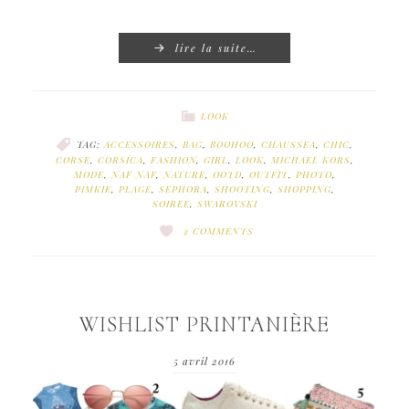
lire la suite…
LOOK
TAG:
ACCESSOIRES
,
BAG
,
BOOHOO
,
CHAUSSEA
,
CHIC
,
CORSE
,
CORSICA
,
FASHION
,
GIRL
,
LOOK
,
MICHAEL KORS
,
MODE
,
NAF NAF
,
NATURE
,
OOTD
,
OUTFIT
,
PHOTO
,
PIMKIE
,
PLAGE
,
SEPHORA
,
SHOOTING
,
SHOPPING
,
SOIREE
,
SWAROVSKI
2 COMMENTS
WISHLIST PRINTANIÈRE
5 avril 2016