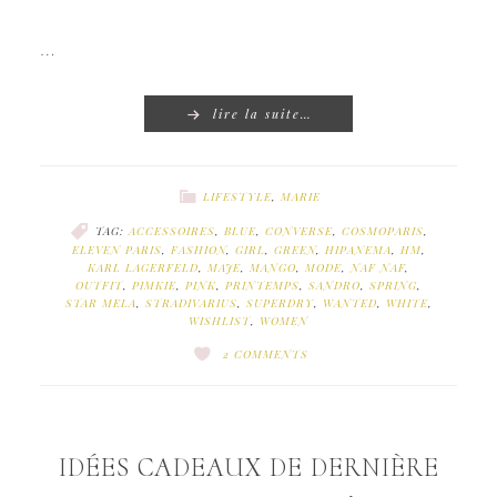
…
lire la suite…
LIFESTYLE
,
MARIE
TAG:
ACCESSOIRES
,
BLUE
,
CONVERSE
,
COSMOPARIS
,
ELEVEN PARIS
,
FASHION
,
GIRL
,
GREEN
,
HIPANEMA
,
HM
,
KARL LAGERFELD
,
MAJE
,
MANGO
,
MODE
,
NAF NAF
,
OUTFIT
,
PIMKIE
,
PINK
,
PRINTEMPS
,
SANDRO
,
SPRING
,
STAR MELA
,
STRADIVARIUS
,
SUPERDRY
,
WANTED
,
WHITE
,
WISHLIST
,
WOMEN
2 COMMENTS
IDÉES CADEAUX DE DERNIÈRE