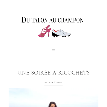
Skip
Skip
Skip
to
to
to
primary
content
footer
navigation
UNE SOIRÉE À RICOCHETS
22 avril 2016