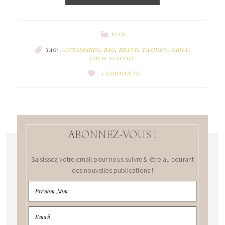
ELLE
TAG:
ACCESSOIRES
,
BAG
,
BRAND
,
FASHION
,
GIRLY
,
LOUIS VUITTON
3 COMMENTS
ABONNEZ-VOUS !
Saisissez votre email pour nous suivre & être au courant
des nouvelles publications !