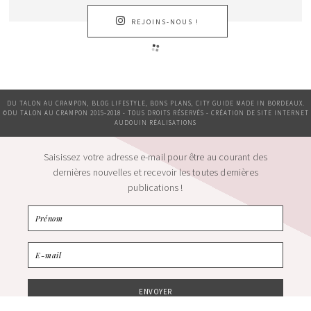
REJOINS-NOUS !
DU TALON AU CRAMPON, BLOG LIFESTYLE, BONS PLANS, CITY GUIDE MADE IN BORDEAUX.
©DU TALON AU CRAMPON 2015-2018 - TOUS DROITS RÉSERVÉS - CRÉATION DE SITE INTERNET
AUDOUIN RÉALISATIONS
Saisissez votre adresse e-mail pour être au courant des
dernières nouvelles et recevoir les toutes dernières
publications !