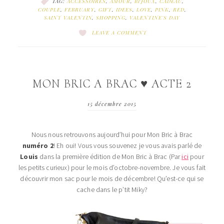
TAG:
ACCESSOIRES
,
AMOUR
,
BIJOUX
,
CADEAU
,
COUPLE
,
FEBRUARY
,
GIFT
,
IDEES
,
LOVE
,
PINK
,
RED
,
SAINT VALENTIN
,
SHOPPING
,
VALENTINE'S DAY
LEAVE A COMMENT
MON BRIC A BRAC ♥ ACTE 2
15 décembre 2015
Nous nous retrouvons aujourd’hui pour Mon Bric à Brac
numéro 2
! Eh oui! Vous vous souvenez je vous avais parlé de
Louis
dans la première édition de Mon Bric à Brac (Par
ici
pour
les petits curieux) pour le mois d’octobre-novembre. Je vous fait
découvrir mon sac pour le mois de décembre! Qu’est-ce qui se
cache dans le p’tit Miky?