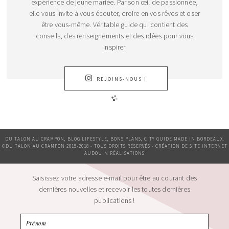
expérience de jeune mariée. Par son œil de passionnée,
elle vous invite à vous écouter, croire en vos rêves et oser
être vous-même. Véritable guide qui contient des
conseils, des renseignements et des idées pour vous
inspirer
REJOINS-NOUS !
DU TALON AU CRAMPON, BLOG LIFESTYLE, BONS PLANS, CITY GUIDE MADE IN BORDEAUX.
©DU TALON AU CRAMPON 2015-2018 - TOUS DROITS RÉSERVÉS - CRÉATION DE SITE INTERNET
AUDOUIN RÉALISATIONS
Saisissez votre adresse e-mail pour être au courant des
dernières nouvelles et recevoir les toutes dernières
publications !