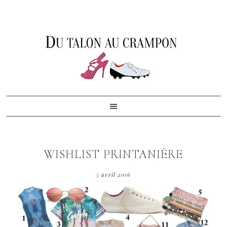
Skip
Skip
Skip
to
to
to
primary
content
footer
navigation
WISHLIST PRINTANIÈRE
5 avril 2016