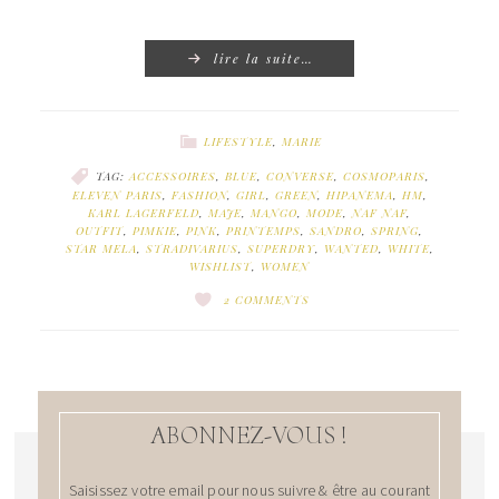
lire la suite…
LIFESTYLE
,
MARIE
TAG:
ACCESSOIRES
,
BLUE
,
CONVERSE
,
COSMOPARIS
,
ELEVEN PARIS
,
FASHION
,
GIRL
,
GREEN
,
HIPANEMA
,
HM
,
KARL LAGERFELD
,
MAJE
,
MANGO
,
MODE
,
NAF NAF
,
OUTFIT
,
PIMKIE
,
PINK
,
PRINTEMPS
,
SANDRO
,
SPRING
,
STAR MELA
,
STRADIVARIUS
,
SUPERDRY
,
WANTED
,
WHITE
,
WISHLIST
,
WOMEN
2 COMMENTS
ABONNEZ-VOUS !
Saisissez votre email pour nous suivre & être au courant