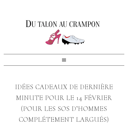
Skip
Skip
Skip
to
to
to
primary
content
footer
navigation
IDÉES CADEAUX DE DERNIÈRE
MINUTE POUR LE 14 FÉVRIER
(POUR LES SOS D’HOMMES
COMPLÉTEMENT LARGUÉS)