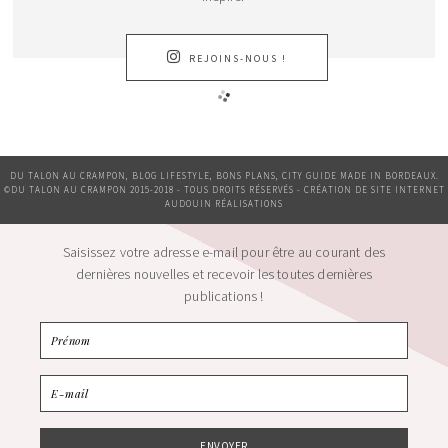
REJOINS-NOUS !
DU TALON AU CRAMPON, BLOG LIFESTYLE, BONS PLANS, CITY GUIDE MADE IN BORDEAUX.
©DU TALON AU CRAMPON 2015-2018 - TOUS DROITS RÉSERVÉS - CRÉATION DE SITE INTERNET
AUDOUIN RÉALISATIONS
Saisissez votre adresse e-mail pour être au courant des
dernières nouvelles et recevoir les toutes dernières
publications !