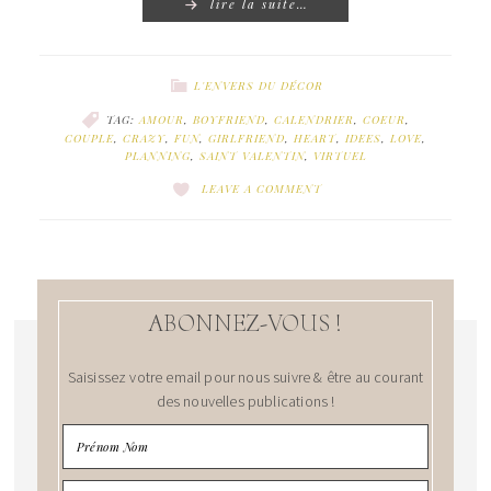
lire la suite…
L'ENVERS DU DÉCOR
TAG:
AMOUR
,
BOYFRIEND
,
CALENDRIER
,
COEUR
,
COUPLE
,
CRAZY
,
FUN
,
GIRLFRIEND
,
HEART
,
IDEES
,
LOVE
,
PLANNING
,
SAINT VALENTIN
,
VIRTUEL
LEAVE A COMMENT
ABONNEZ-VOUS !
Saisissez votre email pour nous suivre & être au courant
des nouvelles publications !