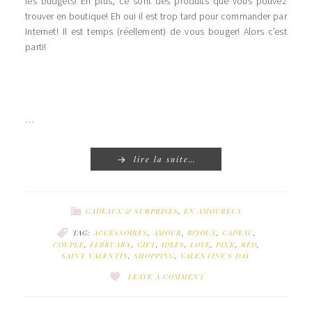
les budgets! En plus, ce sont des produits que vous pouvez
trouver en boutique! Eh oui il est trop tard pour commander par
Internet! Il est temps (réellement) de vous bouger! Alors c’est
parti!
…
lire la suite…
CADEAUX & SURPRISES
,
EN AMOUREUX
TAG:
ACCESSOIRES
,
AMOUR
,
BIJOUX
,
CADEAU
,
COUPLE
,
FEBRUARY
,
GIFT
,
IDEES
,
LOVE
,
PINK
,
RED
,
SAINT VALENTIN
,
SHOPPING
,
VALENTINE'S DAY
LEAVE A COMMENT