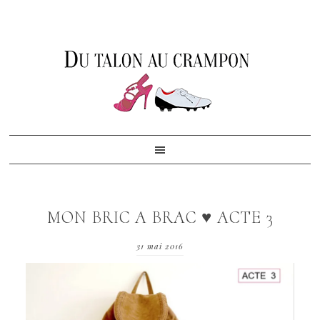
Skip
Skip
Skip
to
to
to
primary
content
footer
navigation
MON BRIC A BRAC ♥ ACTE 3
31 mai 2016