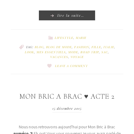
lire la suite…
LIFESTYLE
,
MARIE
TAG:
BLOG
,
BLOG DE MODE
,
FASHION
,
FILLE
,
ITALIE
,
LOOK
,
MES ESSENTIELS
,
MODE
,
ROAD TRIP
,
SAC
,
VACANCES
,
VOYAGE
LEAVE A COMMENT
MON BRIC A BRAC ♥ ACTE 2
15 décembre 2015
Nous nous retrouvons aujourd’hui pour Mon Bric à Brac
numéro 2
! Eh oui! Vous vous souvenez je vous avais parlé de