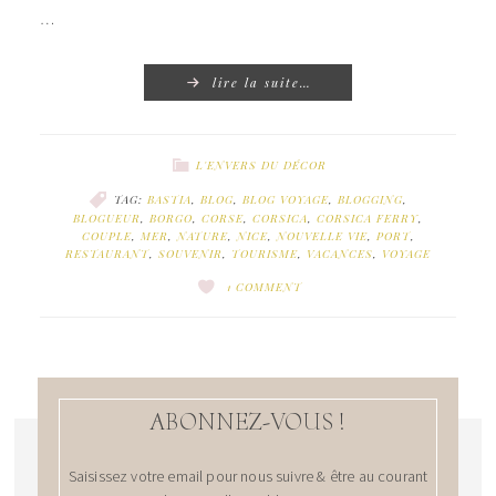
…
lire la suite…
L'ENVERS DU DÉCOR
TAG:
BASTIA
,
BLOG
,
BLOG VOYAGE
,
BLOGGING
,
BLOGUEUR
,
BORGO
,
CORSE
,
CORSICA
,
CORSICA FERRY
,
COUPLE
,
MER
,
NATURE
,
NICE
,
NOUVELLE VIE
,
PORT
,
RESTAURANT
,
SOUVENIR
,
TOURISME
,
VACANCES
,
VOYAGE
1 COMMENT
ABONNEZ-VOUS !
Saisissez votre email pour nous suivre & être au courant