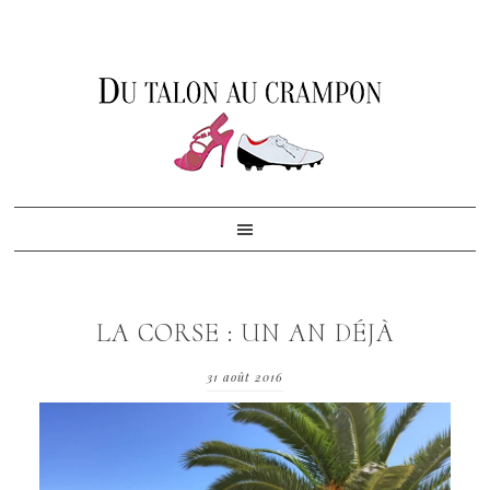
Skip
Skip
Skip
to
to
to
primary
content
footer
navigation
LA CORSE : UN AN DÉJÀ
31 août 2016