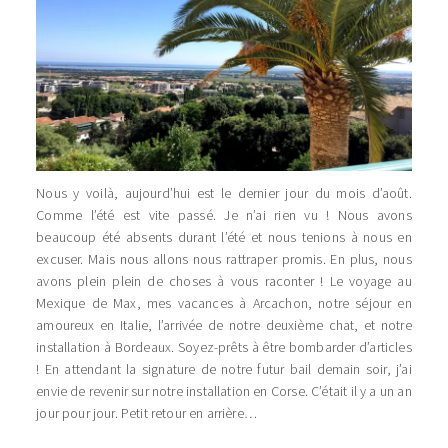
Nous y voilà, aujourd’hui est le dernier jour du mois d’août.
Comme l’été est vite passé. Je n’ai rien vu ! Nous avons
beaucoup été absents durant l’été et nous tenions à nous en
excuser. Mais nous allons nous rattraper promis. En plus, nous
avons plein plein de choses à vous raconter ! Le voyage au
Mexique de Max, mes vacances à Arcachon, notre séjour en
amoureux en Italie, l’arrivée de notre deuxième chat, et notre
installation à Bordeaux. Soyez-prêts à être bombarder d’articles
! En attendant la signature de notre futur bail demain soir, j’ai
envie de revenir sur notre installation en Corse. C’était il y a un an
jour pour jour. Petit retour en arrière…