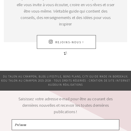
elle vous invite à vous écouter, croire en vos rêves et oser
être vous-même. Véritable guide qui contient des
conseils, des renseignements et des idées pour vous
inspirer
REJOINS-NOUS !
DU TALON AU CRAMPON, BLOG LIFESTYLE, BONS PLANS, CITY GUIDE MADE IN BORDEAUX.
©DU TALON AU CRAMPON 2015-2018 - TOUS DROITS RÉSERVÉS - CRÉATION DE SITE INTERNET
AUDOUIN RÉALISATIONS
Saisissez votre adresse e-mail pour être au courant des
dernières nouvelles et recevoir les toutes dernières
publications !