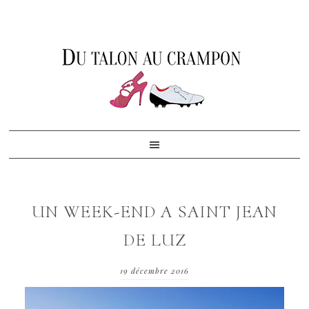
Skip
Skip
Skip
to
to
to
primary
content
footer
navigation
UN WEEK-END A SAINT JEAN
DE LUZ
19 décembre 2016