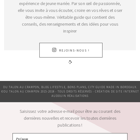
expérience de jeune mariée. Par son œil de passionnée,
elle vous invite à vous écouter, croire en vos rêves et oser
être vous-même. Véritable guide qui contient des
conseils, des renseignements et des idées pour vous
inspirer
REJOINS-NOUS !
DU TALON AU CRAMPON, BLOG LIFESTYLE, BONS PLANS, CITY GUIDE MADE IN BORDEAUX.
©DU TALON AU CRAMPON 2015-2018 - TOUS DROITS RÉSERVÉS - CRÉATION DE SITE INTERNET
AUDOUIN RÉALISATIONS
Saisissez votre adresse e-mail pour être au courant des
dernières nouvelles et recevoir les toutes dernières
publications !