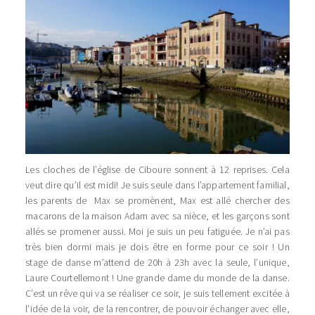
Les cloches de l’église de Ciboure sonnent à 12 reprises. Cela
veut dire qu’il est midi! Je suis seule dans l’appartement familial,
les parents de Max se promènent, Max est allé chercher des
macarons de la maison Adam avec sa nièce, et les garçons sont
allés se promener aussi. Moi je suis un peu fatiguée. Je n’ai pas
très bien dormi mais je dois être en forme pour ce soir ! Un
stage de danse m’attend de 20h à 23h avec la seule, l’unique,
Laure Courtellemont ! Une grande dame du monde de la danse.
C’est un rêve qui va se réaliser ce soir, je suis tellement excitée à
l’idée de la voir, de la rencontrer, de pouvoir échanger avec elle,