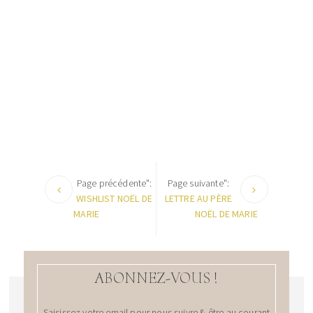
Page précédente":
Page suivante":
WISHLIST NOËL DE
LETTRE AU PÈRE
MARIE
NOËL DE MARIE
ABONNEZ-VOUS !
Saisissez votre email pour nous suivre & être au courant