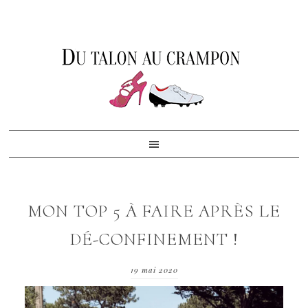
Skip
Skip
Skip
to
to
to
primary
content
footer
navigation
MON TOP 5 À FAIRE APRÈS LE
DÉ-CONFINEMENT !
19 mai 2020