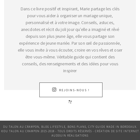
Dans ce livre positif et inspirant, Marie partage les clés
pour vous aider à organiser un mariage unique,
personnalisé et à votre image. Conseils, astuces,
anecdotes et récit du joli jour qu’elle a imaginé et rêvé
depuis son plus jeune âge, elle vous partage son
expérience de jeune mariée. Par son œil de passionnée,
elle vous invite à vous écouter, croire en vos rêves et oser
être vous-même. Véritable guide qui contient des
conseils, des renseignements et des idées pour vous
inspirer
REJOINS-NOUS !
DU TALON AU CRAMPON, BLOG LIFESTYLE, BONS PLANS, CITY GUIDE MADE IN BORDEAUX.
©DU TALON AU CRAMPON 2015-2018 - TOUS DROITS RÉSERVÉS - CRÉATION DE SITE INTERNET
AUDOUIN RÉALISATIONS