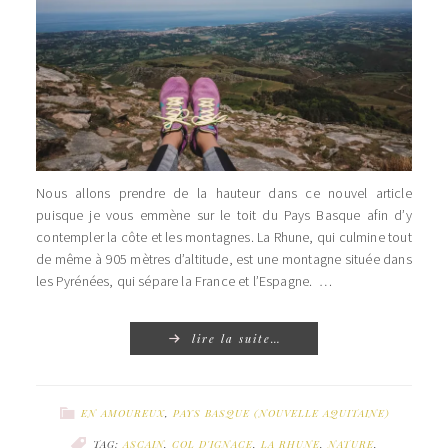
Nous allons prendre de la hauteur dans ce nouvel article
puisque je vous emmène sur le toit du Pays Basque afin d’y
contempler la côte et les montagnes. La Rhune, qui culmine tout
de même à 905 mètres d’altitude, est une montagne située dans
les Pyrénées, qui sépare la France et l’Espagne. …
lire la suite…
EN AMOUREUX
,
PAYS BASQUE (NOUVELLE AQUITAINE)
TAG:
ASCAIN
,
COL D'IGNACE
,
LA RHUNE
,
NATURE
,