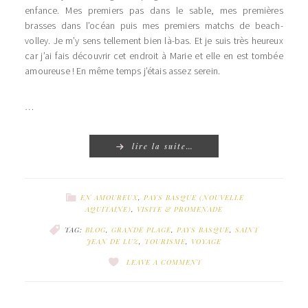
enfance. Mes premiers pas dans le sable, mes premières
brasses dans l’océan puis mes premiers matchs de beach-
volley. Je m’y sens tellement bien là-bas. Et je suis très heureux
car j’ai fais découvrir cet endroit à Marie et elle en est tombée
amoureuse ! En même temps j’étais assez serein.
…
lire la suite…
EN AMOUREUX
,
PAYS BASQUE (NOUVELLE
AQUITAINE)
,
VISITE & PROMENADE
TAG:
BLOG
,
GRANDE PLAGE
,
PAYS BASQUE
,
SAINT
JEAN DE LUZ
,
TOURISME
,
VOYAGE
LEAVE A COMMENT