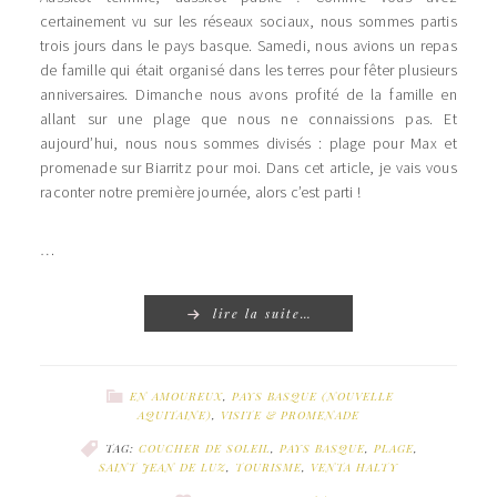
certainement vu sur les réseaux sociaux, nous sommes partis
trois jours dans le pays basque. Samedi, nous avions un repas
de famille qui était organisé dans les terres pour fêter plusieurs
anniversaires. Dimanche nous avons profité de la famille en
allant sur une plage que nous ne connaissions pas. Et
aujourd’hui, nous nous sommes divisés : plage pour Max et
promenade sur Biarritz pour moi. Dans cet article, je vais vous
raconter notre première journée, alors c’est parti !
…
lire la suite…
EN AMOUREUX
,
PAYS BASQUE (NOUVELLE
AQUITAINE)
,
VISITE & PROMENADE
TAG:
COUCHER DE SOLEIL
,
PAYS BASQUE
,
PLAGE
,
SAINT JEAN DE LUZ
,
TOURISME
,
VENTA HALTY