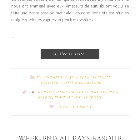
nous ont emmené avec eux. Amateurs de surf, ils ont voulu se
faire une petite session matinale. Les conditions étaient réunies
malgré quelques vagues un peu trop sévères.
…
lire la suite…
EN AMOUREUX
,
PAYS BASQUE (NOUVELLE
AQUITAINE)
,
VISITE & PROMENADE
TAG:
BIARRITZ
,
BLOG
,
CHATEAU D'ILBARITZ
,
PAYS
BASQUE
,
PLAGE MILADY
,
TOURISME
LEAVE A COMMENT
WEEK-END AU PAYS BASQUE