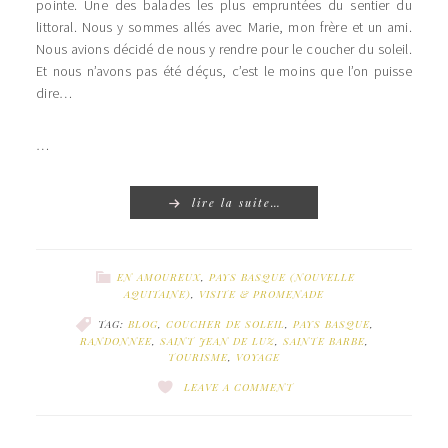
pointe. Une des balades les plus empruntées du sentier du
littoral. Nous y sommes allés avec Marie, mon frère et un ami.
Nous avions décidé de nous y rendre pour le coucher du soleil.
Et nous n’avons pas été déçus, c’est le moins que l’on puisse
dire…
…
lire la suite…
EN AMOUREUX
,
PAYS BASQUE (NOUVELLE
AQUITAINE)
,
VISITE & PROMENADE
TAG:
BLOG
,
COUCHER DE SOLEIL
,
PAYS BASQUE
,
RANDONNEE
,
SAINT JEAN DE LUZ
,
SAINTE BARBE
,
TOURISME
,
VOYAGE
LEAVE A COMMENT