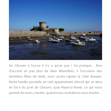
De Ciboure à Socoa il n’y a qu’un pas ! Ou presque… Bon
d’accord un peu plus de deux kilomètres. A l’occasion des
dernières fêtes de Noël, nous avons rejoins la Côte Basque.
Notre famille possède un vieil appartement rénové qui se situe
en face du port de Ciboure, quai Maurice Ravel, ce qui nous
permet de nous y rendre, quand nous souhaitons nous évader…
…