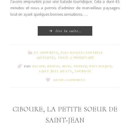
l’avons empruntés pour une balade touristique. Cela a duré 45
minutes et nous a permis d’admirer de merveilleux paysages
tout en ayant quelques bonnes sensations. …
lire la suite…
EN AMOUREUX
,
PAYS BASQUE (NOUVELLE
AQUITAINE)
,
VISITE & PROMENADE
TAG:
BALADE
,
BATEAU
,
BLOG
,
NIVELLE
,
PAYS BASQUE
,
SAINT JEAN DE LUZ
,
TOURISTE
LEAVE A COMMENT
CIBOURE, LA PETITE SOEUR DE
SAINT-JEAN