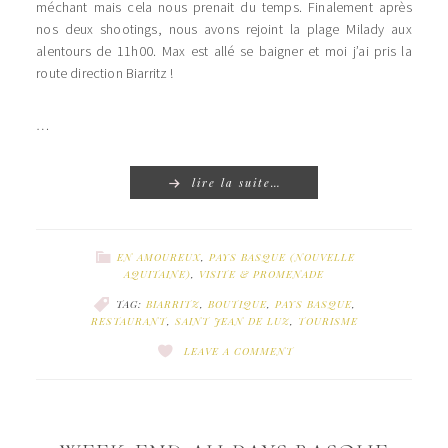
méchant mais cela nous prenait du temps. Finalement après
nos deux shootings, nous avons rejoint la plage Milady aux
alentours de 11h00. Max est allé se baigner et moi j’ai pris la
route direction Biarritz !
…
lire la suite…
EN AMOUREUX
,
PAYS BASQUE (NOUVELLE
AQUITAINE)
,
VISITE & PROMENADE
TAG:
BIARRITZ
,
BOUTIQUE
,
PAYS BASQUE
,
RESTAURANT
,
SAINT JEAN DE LUZ
,
TOURISME
LEAVE A COMMENT