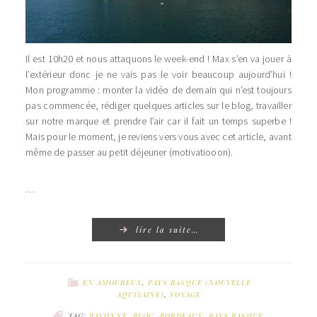
Il est 10h20 et nous attaquons le week-end ! Max s’en va jouer à
l’extérieur donc je ne vais pas le voir beaucoup aujourd’hui !
Mon programme : monter la vidéo de demain qui n’est toujours
pas commencée, rédiger quelques articles sur le blog, travailler
sur notre marque et prendre l’air car il fait un temps superbe !
Mais pour le moment, je reviens vers vous avec cet article, avant
même de passer au petit déjeuner (motivatiooon).
…
lire la suite…
EN AMOUREUX
,
PAYS BASQUE (NOUVELLE
AQUITAINE)
,
VOYAGE
TAG:
BAYONNE
,
BLOG
,
BORDEAUX
,
PAYS BASQUE
,