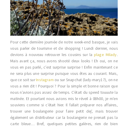
Pour cette dernière journée de notre week-end basque, je vais
vous parler de tourisme et de shopping ! Lundi dernier, nous
devions à nouveau retrouver les cousins sur la
plage Milady
.
Mais avant ça, nous avons shooté deux looks ! Eh oui, on ne
vous en pas parlé, c’est surprise surprise ! Enfin maintenant ce
ne sera plus une surprise puisque vous êtes au courant. Mais,
que ce soit sur
Instagram
ou sur Snapchat (lady-mary17), on ne
vous a rien dit ! Pourquoi ? Pour la simple et bonne raison que
nous n’avions pas assez de temps. C’était du speed touuute la
matinée. Et pourtant nous avions mis le réveil à 08h00, je m’en
souviens comme si c’était hier. Il fallait préparer nos affaires,
trouver une boulangerie pour faire petit dej’, mais trouver
également un distributeur car la boulangerie ne prenait pas la
carte bleue… Bref, quelques petites galères, rien de bien