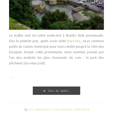
Le maître mot de notre week-end à Biarritz était promenade.
Dès le premier jour, après avoir visité
Bayonne
, nous sommes
partis du casino municipal pour nous rendre jusqu’à la côte des
basques. Durant cette promenade, nous sommes passés par
l’un des endroits les plus charmants du coin : le port des
pêcheurs (ou vieux port).
…
lire la suite…
EN AMOUREUX
,
PAYS BASQUE (NOUVELLE