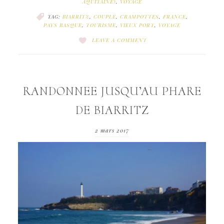
AQUITAINE)
,
VOYAGE
TAG:
BIARRITZ
,
COUPLE
,
CRAMPOTTES
,
FRANCE
,
PAYS BASQUE
,
TOURISME
,
VIEUX PORT
,
VOYAGE
LEAVE A COMMENT
RANDONNEE JUSQU’AU PHARE
DE BIARRITZ
2 mars 2017