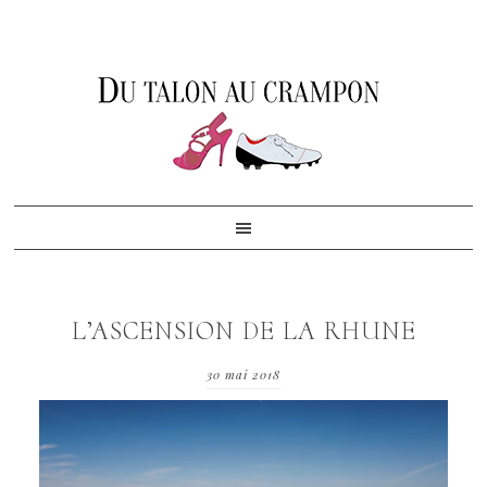
Skip
Skip
Skip
to
to
to
primary
content
footer
navigation
L’ASCENSION DE LA RHUNE
30 mai 2018