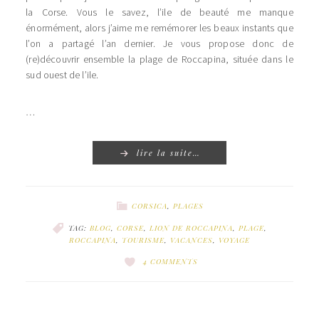
la Corse. Vous le savez, l’ile de beauté me manque
énormément, alors j’aime me remémorer les beaux instants que
l’on a partagé l’an dernier. Je vous propose donc de
(re)découvrir ensemble la plage de Roccapina, située dans le
sud ouest de l’ile.
…
lire la suite…
CORSICA
,
PLAGES
TAG:
BLOG
,
CORSE
,
LION DE ROCCAPINA
,
PLAGE
,
ROCCAPINA
,
TOURISME
,
VACANCES
,
VOYAGE
4 COMMENTS