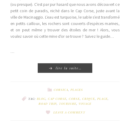
(ou presque). C’est par pur hasard que nous avons découvert ce
petit coin de paradis, niché dans le Cap Corse, juste avant la
ville de Macinaggio. L’eau est turquoise, le sable s’est transformé
en petits cailloux, les rochers sont couverts d’espèces marines,
et on peut même y trouver des étoiles de mer ! Alors, vous
voulez savoir où cette mine d’or se trouve ? Suivez le guide…
…
lire la suite…
CORSICA
,
PLAGES
TAG:
BLOG
,
CAP CORSE
,
CORSE
,
CRIQUE
,
PLAGE
,
ROAD TRIP
,
TOURISME
,
VOYAGE
LEAVE A COMMENT