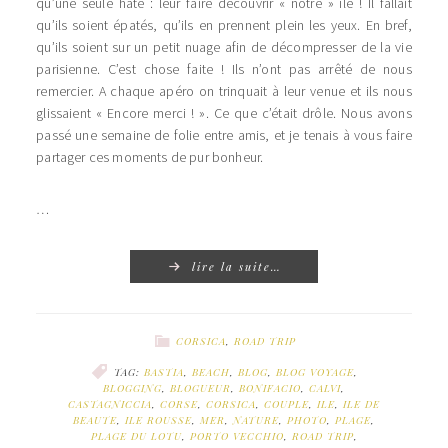
qu’une seule hâte : leur faire découvrir « notre » ile ! Il fallait
qu’ils soient épatés, qu’ils en prennent plein les yeux. En bref,
qu’ils soient sur un petit nuage afin de décompresser de la vie
parisienne. C’est chose faite ! Ils n’ont pas arrêté de nous
remercier. A chaque apéro on trinquait à leur venue et ils nous
glissaient « Encore merci ! ». Ce que c’était drôle. Nous avons
passé une semaine de folie entre amis, et je tenais à vous faire
partager ces moments de pur bonheur.
…
lire la suite…
CORSICA
,
ROAD TRIP
TAG:
BASTIA
,
BEACH
,
BLOG
,
BLOG VOYAGE
,
BLOGGING
,
BLOGUEUR
,
BONIFACIO
,
CALVI
,
CASTAGNICCIA
,
CORSE
,
CORSICA
,
COUPLE
,
ILE
,
ILE DE
BEAUTE
,
ILE ROUSSE
,
MER
,
NATURE
,
PHOTO
,
PLAGE
,
PLAGE DU LOTU
,
PORTO VECCHIO
,
ROAD TRIP
,