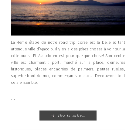
La 4ème étape de notre road trip corse est la belle et tant
attendue ville d’Ajaccio. Il y en a des jolies choses à voir sur la
côte ouest. Et Ajaccio en est pour quelque chose! Son centre
ville est charmant : port, marché sur la place, demeures
historiques, places encadrées de palmiers, petites ruelles,
superbe front de mer, commerçants locaux… Découvrons tout
cela ensemble!
…
lire la suite…