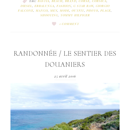
TAG:
BASTIA
,
BEACH
,
BRAND
,
CORSE
,
CORSICA
,
DIESEL
,
ERBALUNGA
,
FASHION
,
G STAR RAW
,
GIORGIO
FALCONE
,
MANGO
,
MEN
,
MODE
,
OUTFIT
,
PHOTO
,
PLAGE
,
SHOOTING
,
TOMMY HILFIGER
1 COMMENT
RANDONNÉE / LE SENTIER DES
DOUANIERS
25 avril 2016