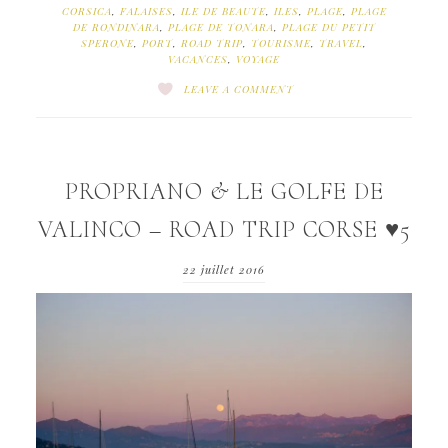
CORSICA
,
FALAISES
,
ILE DE BEAUTE
,
ILES
,
PLAGE
,
PLAGE
DE RONDINARA
,
PLAGE DE TONARA
,
PLAGE DU PETIT
SPERONE
,
PORT
,
ROAD TRIP
,
TOURISME
,
TRAVEL
,
VACANCES
,
VOYAGE
LEAVE A COMMENT
PROPRIANO & LE GOLFE DE
VALINCO – ROAD TRIP CORSE ♥5
22 juillet 2016