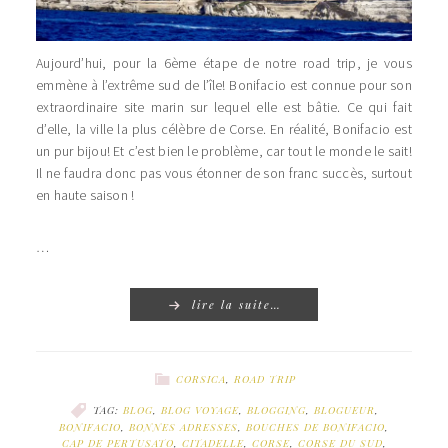
Aujourd’hui, pour la 6ème étape de notre road trip, je vous
emmène à l’extrême sud de l’île! Bonifacio est connue pour son
extraordinaire site marin sur lequel elle est bâtie. Ce qui fait
d’elle, la ville la plus célèbre de Corse. En réalité, Bonifacio est
un pur bijou! Et c’est bien le problème, car tout le monde le sait!
Il ne faudra donc pas vous étonner de son franc succès, surtout
en haute saison !
…
lire la suite…
CORSICA
,
ROAD TRIP
TAG:
BLOG
,
BLOG VOYAGE
,
BLOGGING
,
BLOGUEUR
,
BONIFACIO
,
BONNES ADRESSES
,
BOUCHES DE BONIFACIO
,
CAP DE PERTUSATO
,
CITADELLE
,
CORSE
,
CORSE DU SUD
,