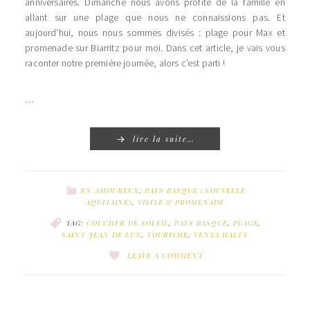
anniversaires. Dimanche nous avons profité de la famille en
allant sur une plage que nous ne connaissions pas. Et
aujourd’hui, nous nous sommes divisés : plage pour Max et
promenade sur Biarritz pour moi. Dans cet article, je vais vous
raconter notre première journée, alors c’est parti !
…
lire la suite…
EN AMOUREUX
,
PAYS BASQUE (NOUVELLE
AQUITAINE)
,
VISITE & PROMENADE
TAG:
COUCHER DE SOLEIL
,
PAYS BASQUE
,
PLAGE
,
SAINT JEAN DE LUZ
,
TOURISME
,
VENTA HALTY
LEAVE A COMMENT