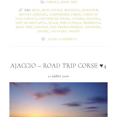
CORSICA
,
ROAD TRIP
TAG:
BLOG
,
BLOG VOYAGE
,
BLOGGING
,
BLOGUEUR
,
BONNES ADRESSES
,
CAMPOMORO
,
CORSE
,
CORSE DU
SUD
,
CORSICA
,
COUCHER DE SOLEIL
,
CUPABIA
,
FILITOSA
,
LION DE ROCCAPINA
,
PLAGE
,
PORTO POLLO
,
PROPRIANO
,
ROAD TRIP
,
SARTENE
,
SITE PREHISTORIQUE
,
TOURISME
,
TRAVEL
,
VACANCES
,
VOYAGE
LEAVE A COMMENT
AJACCIO – ROAD TRIP CORSE ♥4
21 juillet 2016