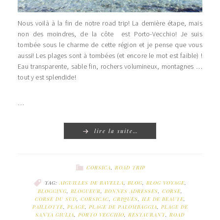
Nous voilà à la fin de notre road trip! La dernière étape, mais
non des moindres, de la côte est Porto-Vecchio! Je suis
tombée sous le charme de cette région et je pense que vous
aussi! Les plages sont à tombées (et encore le mot est faible) !
Eau transparente, sable fin, rochers volumineux, montagnes …
tout y est splendide!
…
lire la suite…
CORSICA
,
ROAD TRIP
TAG:
AIGUILLES DE BAVELLA
,
BLOG
,
BLOG VOYAGE
,
BLOGGING
,
BLOGUEUR
,
BONNES ADRESSES
,
CORSE
,
CORSE DU SUD
,
CORSICAC
,
CRIQUES
,
ILE DE BEAUTE
,
PAILLOTTE
,
PLAGE
,
PLAGE DE PALOMBAGGIA
,
PLAGE DE
SANTA GIULIA
,
PORTO VECCHIO
,
RESTAURANT
,
ROAD