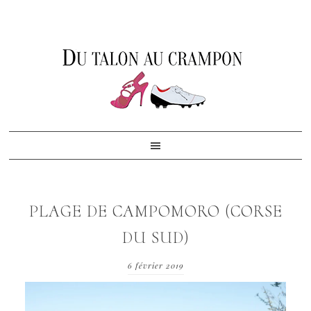
Skip
Skip
Skip
to
to
to
primary
content
footer
navigation
PLAGE DE CAMPOMORO (CORSE
DU SUD)
6 février 2019