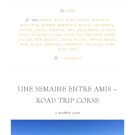
LOOK
TAG:
BEACH
,
BLOG
,
BLOG VOYAGE
,
BLOGGING
,
BLOGUEUR
,
BOMBER
,
BORDEAUX
,
BRAND
,
CAP FERRET
,
COUPLE
,
DIESEL
,
FASHION
,
GIRL
,
HUGO BOSS
,
LACOSTE
,
LEGE CAP FERRET
,
LOOK
,
LOUIS VUITTON
,
LOVE
,
MODE
,
NATURE
,
NEW BALANCE
,
OOTD
,
OUTFIT
,
PHOTO
,
PIMKIE
,
PINK
,
PLAGE
,
SHOOTING
,
SHOPPING
,
VACANCES
,
WEEK
END
,
ZARA
1 COMMENT
UNE SEMAINE ENTRE AMIS –
ROAD TRIP CORSE
2 octobre 2016