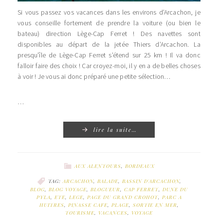
Si vous passez vos vacances dans les environs d’Arcachon, je
vous conseille fortement de prendre la voiture (ou bien le
bateau) direction Lège-Cap Ferret ! Des navettes sont
disponibles au départ de la jetée Thiers d’Arcachon. La
presqu’île de Lège-Cap Ferret s’étend sur 25 km ! Il va donc
falloir faire des choix ! Car croyez-moi, il y en a de belles choses
à voir ! Je vous ai donc préparé une petite sélection…
…
lire la suite…
AUX ALENTOURS
,
BORDEAUX
TAG:
ARCACHON
,
BALADE
,
BASSIN D'ARCACHON
,
BLOG
,
BLOG VOYAGE
,
BLOGUEUR
,
CAP FERRET
,
DUNE DU
PYLA
,
ETE
,
LEGE
,
PAGE DU GRAND CROHOT
,
PARC A
HUITRES
,
PINASSE CAFE
,
PLAGE
,
SORTIE EN MER
,
TOURISME
,
VACANCES
,
VOYAGE