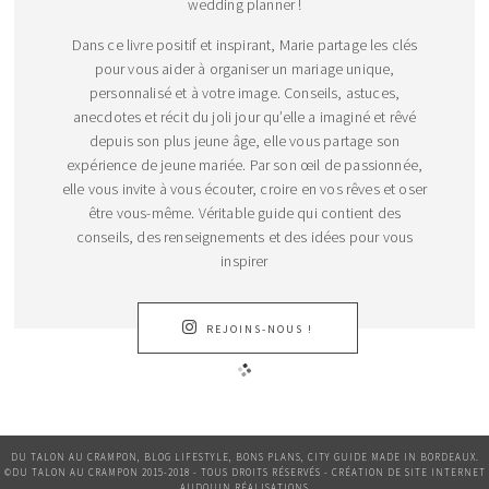
wedding planner !
Dans ce livre positif et inspirant, Marie partage les clés
pour vous aider à organiser un mariage unique,
personnalisé et à votre image. Conseils, astuces,
anecdotes et récit du joli jour qu’elle a imaginé et rêvé
depuis son plus jeune âge, elle vous partage son
expérience de jeune mariée. Par son œil de passionnée,
elle vous invite à vous écouter, croire en vos rêves et oser
être vous-même. Véritable guide qui contient des
conseils, des renseignements et des idées pour vous
inspirer
REJOINS-NOUS !
DU TALON AU CRAMPON, BLOG LIFESTYLE, BONS PLANS, CITY GUIDE MADE IN BORDEAUX.
©DU TALON AU CRAMPON 2015-2018 - TOUS DROITS RÉSERVÉS - CRÉATION DE SITE INTERNET
AUDOUIN RÉALISATIONS