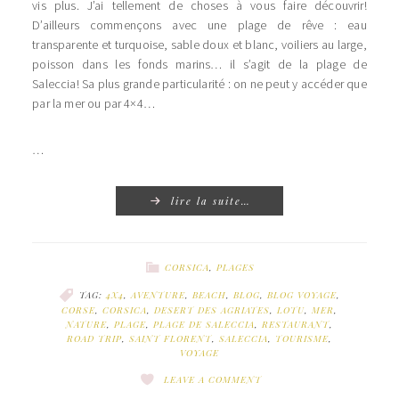
vis plus. J’ai tellement de choses à vous faire découvrir!
D’ailleurs commençons avec une plage de rêve : eau
transparente et turquoise, sable doux et blanc, voiliers au large,
poisson dans les fonds marins… il s’agit de la plage de
Saleccia! Sa plus grande particularité : on ne peut y accéder que
par la mer ou par 4×4…
…
lire la suite…
CORSICA
,
PLAGES
TAG:
4X4
,
AVENTURE
,
BEACH
,
BLOG
,
BLOG VOYAGE
,
CORSE
,
CORSICA
,
DESERT DES AGRIATES
,
LOTU
,
MER
,
NATURE
,
PLAGE
,
PLAGE DE SALECCIA
,
RESTAURANT
,
ROAD TRIP
,
SAINT FLORENT
,
SALECCIA
,
TOURISME
,
VOYAGE
LEAVE A COMMENT