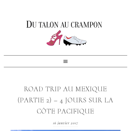
Skip
Skip
Skip
to
to
to
primary
content
footer
navigation
ROAD TRIP AU MEXIQUE
(PARTIE 2) – 4 JOURS SUR LA
CÔTE PACIFIQUE
16 janvier 2017