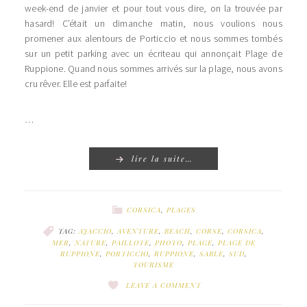
week-end de janvier et pour tout vous dire, on la trouvée par
hasard! C’était un dimanche matin, nous voulions nous
promener aux alentours de Porticcio et nous sommes tombés
sur un petit parking avec un écriteau qui annonçait Plage de
Ruppione. Quand nous sommes arrivés sur la plage, nous avons
cru rêver. Elle est parfaite!
…
lire la suite…
CORSICA
,
PLAGES
TAG:
AJACCIO
,
AVENTURE
,
BEACH
,
CORSE
,
CORSICA
,
MER
,
NATURE
,
PAILLOTE
,
PHOTO
,
PLAGE
,
PLAGE DE
RUPPIONE
,
PORTICCIO
,
RUPPIONE
,
SABLE
,
SUD
,
TOURISME
LEAVE A COMMENT