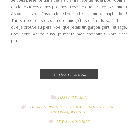
Je vous présente dans cet article ma liste de Noël pour donner
quelques idées à mes proches. J’espère que cela vous donnera
à vous aussi de l’inspiration si vous êtes à court d’imagination !
J’ai écrit cette liste comme quand j’étais enfant lorsqu’il fallait
que je prouve au père Noël que j’étais un garçon gentil et sage.
Bref, cette année aussi je mérite mes cadeaux ! Alors c’est
parti…
…
lire la suite…
LIFESTYLE
,
MAX
TAG:
BLOG
,
BORDEAUX
,
CADEAUX
,
HOMMES
,
NOEL
,
SHOPPING
,
WISHLIST
LEAVE A COMMENT