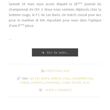
ème
Samedi 19 mars nous avons disputé la 18
journée du
championnat de CFA 2. Nous nous sommes déplacés chez la
lanterne rouge, le FC Aix Les Bains. Un match crucial pour eux
pour le maintien et très important pour nous dans l’optique
ème
d’une 3
place.
…
lire la suite…
LIFESTYLE
,
MAX
TAG:
AIX LES BAINS
,
BORGO
,
CFA2
,
CHAMPIONNAT
,
CORSE
,
CORSICA
,
FOOTBALL
,
GAME
,
PLANE
,
PLAY
LEAVE A COMMENT