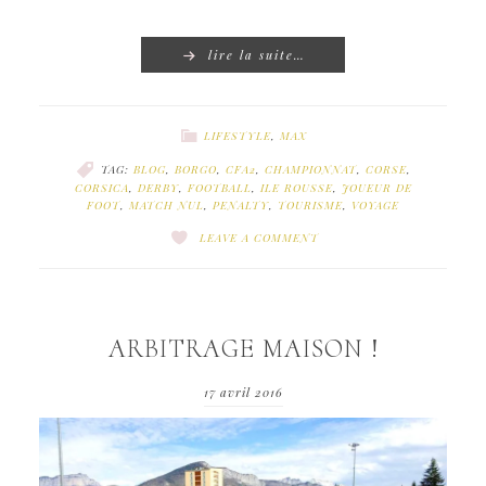
lire la suite…
LIFESTYLE
,
MAX
TAG:
BLOG
,
BORGO
,
CFA2
,
CHAMPIONNAT
,
CORSE
,
CORSICA
,
DERBY
,
FOOTBALL
,
ILE ROUSSE
,
JOUEUR DE
FOOT
,
MATCH NUL
,
PENALTY
,
TOURISME
,
VOYAGE
LEAVE A COMMENT
ARBITRAGE MAISON !
17 avril 2016