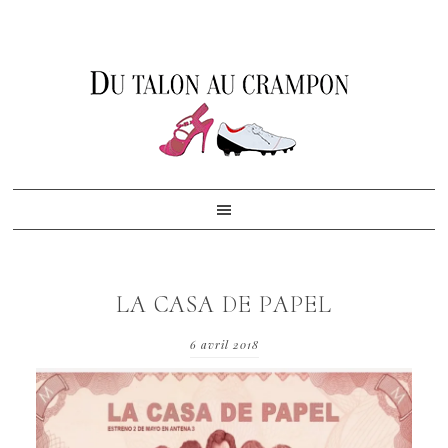
Skip
Skip
Skip
to
to
to
primary
content
footer
navigation
LA CASA DE PAPEL
6 avril 2018