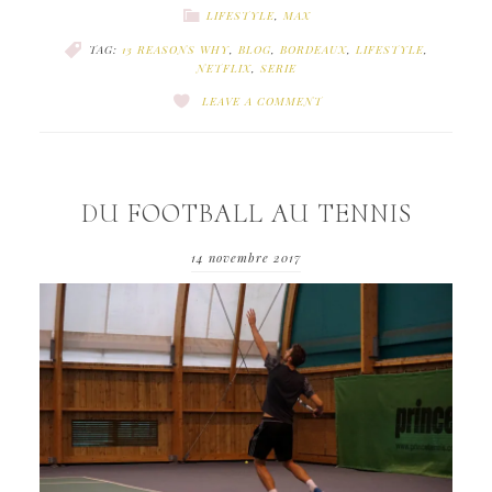
LIFESTYLE
,
MAX
TAG:
13 REASONS WHY
,
BLOG
,
BORDEAUX
,
LIFESTYLE
,
NETFLIX
,
SERIE
LEAVE A COMMENT
DU FOOTBALL AU TENNIS
14 novembre 2017