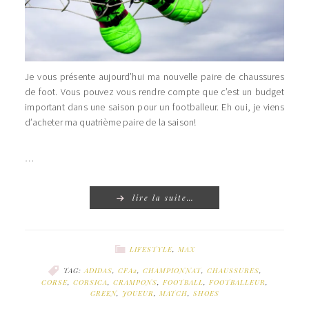
Je vous présente aujourd’hui ma nouvelle paire de chaussures
de foot. Vous pouvez vous rendre compte que c’est un budget
important dans une saison pour un footballeur. Eh oui, je viens
d’acheter ma quatrième paire de la saison!
…
lire la suite…
LIFESTYLE
,
MAX
TAG:
ADIDAS
,
CFA2
,
CHAMPIONNAT
,
CHAUSSURES
,
CORSE
,
CORSICA
,
CRAMPONS
,
FOOTBALL
,
FOOTBALLEUR
,
GREEN
,
JOUEUR
,
MATCH
,
SHOES