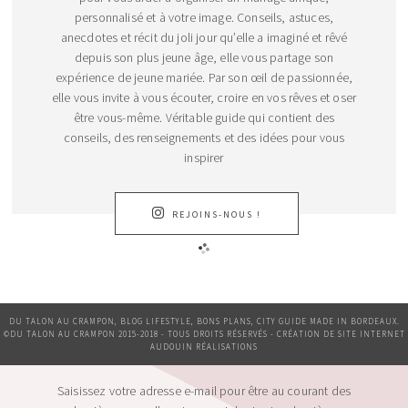
personnalisé et à votre image. Conseils, astuces,
anecdotes et récit du joli jour qu’elle a imaginé et rêvé
depuis son plus jeune âge, elle vous partage son
expérience de jeune mariée. Par son œil de passionnée,
elle vous invite à vous écouter, croire en vos rêves et oser
être vous-même. Véritable guide qui contient des
conseils, des renseignements et des idées pour vous
inspirer
REJOINS-NOUS !
DU TALON AU CRAMPON, BLOG LIFESTYLE, BONS PLANS, CITY GUIDE MADE IN BORDEAUX.
©DU TALON AU CRAMPON 2015-2018 - TOUS DROITS RÉSERVÉS - CRÉATION DE SITE INTERNET
AUDOUIN RÉALISATIONS
Saisissez votre adresse e-mail pour être au courant des