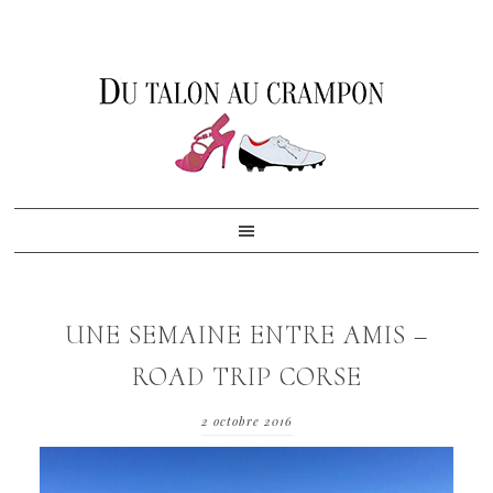
Skip
Skip
Skip
to
to
to
primary
content
footer
navigation
UNE SEMAINE ENTRE AMIS –
ROAD TRIP CORSE
2 octobre 2016