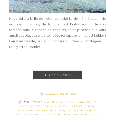
Nous voilà à la fin de notre road trip! La dernière étape, mais
non des moindres, de la côte est Porto-Vecchio! Je suis
tombée sous le charme de cette région et je pense que vous
aussi! Les plages sont à tombées (et encore le mot est faible) !
Eau transparente, sable fin, rochers volumineux, montagnes …
tout y est splendide!
…
lire la suite…
CORSICA
,
ROAD TRIP
TAG:
AIGUILLES DE BAVELLA
,
BLOG
,
BLOG VOYAGE
,
BLOGGING
,
BLOGUEUR
,
BONNES ADRESSES
,
CORSE
,
CORSE DU SUD
,
CORSICAC
,
CRIQUES
,
ILE DE BEAUTE
,
PAILLOTTE
,
PLAGE
,
PLAGE DE PALOMBAGGIA
,
PLAGE DE