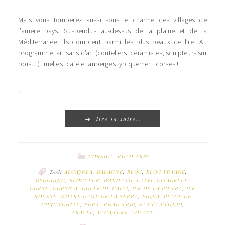
Mais vous tomberez aussi sous le charme des villages de
l’arrière pays. Suspendus au-dessus de la plaine et de la
Méditerranée, ils comptent parmi les plus beaux de l’ile! Au
programme, artisans d’art (couteliers, céramistes, sculpteurs sur
bois…), ruelles, café et auberges typiquement corses !
…
lire la suite…
CORSICA
,
ROAD TRIP
TAG:
ALGAJOLA
,
BALAGNE
,
BLOG
,
BLOG VOYAGE
,
BLOGGING
,
BLOGUEUR
,
BONIFATO
,
CALVI
,
CITADELLE
,
CORSE
,
CORSICA
,
GOLFE DE CALVI
,
ILE DE LA PIETRA
,
ILE
ROUSSE
,
NOTRE DAME DE LA SERRA
,
PIGNA
,
PLAGE DE
GHJUNCHITU
,
PORT
,
ROAD TRIP
,
SANT'ANTONIO
,
TRAVEL
,
VACANCES
,
VOYAGE