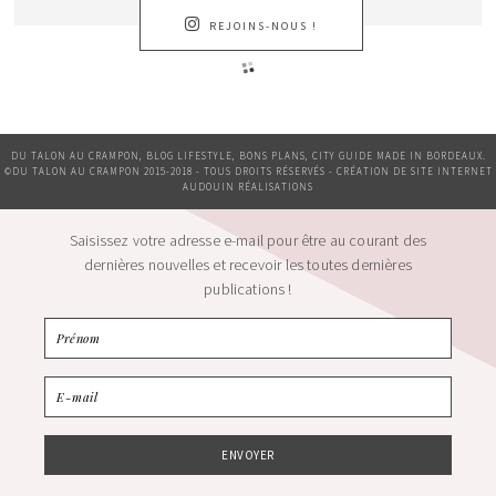
REJOINS-NOUS !
DU TALON AU CRAMPON, BLOG LIFESTYLE, BONS PLANS, CITY GUIDE MADE IN BORDEAUX.
©DU TALON AU CRAMPON 2015-2018 - TOUS DROITS RÉSERVÉS - CRÉATION DE SITE INTERNET
AUDOUIN RÉALISATIONS
Saisissez votre adresse e-mail pour être au courant des
dernières nouvelles et recevoir les toutes dernières
publications !