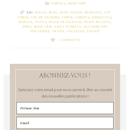
CORSICA
,
ROAD TRIP
TAG:
BASTIA
,
BLOG
,
BLOG VOYAGE
,
BLOGGING
,
CAP
CORSE
,
COL DE TEGHIME
,
CORSE
,
CORSICA
,
ERBALUNGA
,
MARANA
,
NONZA
,
PLAGE DE SALECCIA
,
PLAGE DU LOTU
,
PORT
,
ROAD TRIP
,
SAINT FLORENT
,
SENTIERS DES
DOUANIERS
,
TRAVEL
,
VACANCES
,
VOYAGE
2 COMMENTS
ABONNEZ-VOUS !
Saisissez votre email pour nous suivre & être au courant
des nouvelles publications !