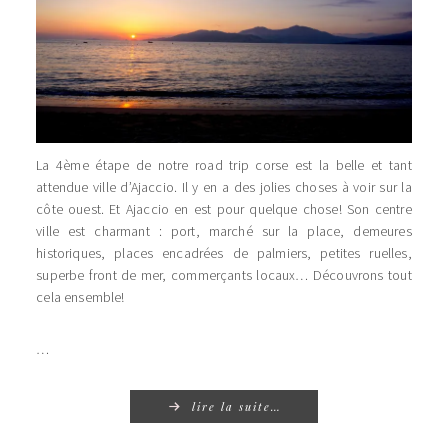
La 4ème étape de notre road trip corse est la belle et tant
attendue ville d’Ajaccio. Il y en a des jolies choses à voir sur la
côte ouest. Et Ajaccio en est pour quelque chose! Son centre
ville est charmant : port, marché sur la place, demeures
historiques, places encadrées de palmiers, petites ruelles,
superbe front de mer, commerçants locaux… Découvrons tout
cela ensemble!
…
lire la suite…