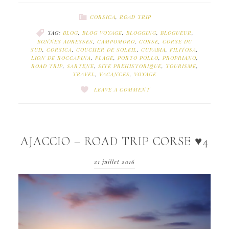
CORSICA
,
ROAD TRIP
TAG:
BLOG
,
BLOG VOYAGE
,
BLOGGING
,
BLOGUEUR
,
BONNES ADRESSES
,
CAMPOMORO
,
CORSE
,
CORSE DU
SUD
,
CORSICA
,
COUCHER DE SOLEIL
,
CUPABIA
,
FILITOSA
,
LION DE ROCCAPINA
,
PLAGE
,
PORTO POLLO
,
PROPRIANO
,
ROAD TRIP
,
SARTENE
,
SITE PREHISTORIQUE
,
TOURISME
,
TRAVEL
,
VACANCES
,
VOYAGE
LEAVE A COMMENT
AJACCIO – ROAD TRIP CORSE ♥4
21 juillet 2016