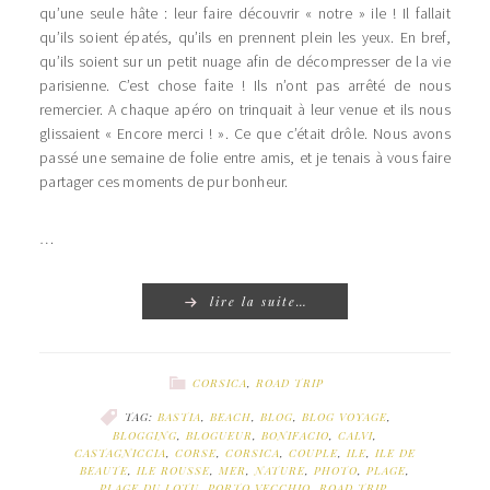
qu’une seule hâte : leur faire découvrir « notre » ile ! Il fallait
qu’ils soient épatés, qu’ils en prennent plein les yeux. En bref,
qu’ils soient sur un petit nuage afin de décompresser de la vie
parisienne. C’est chose faite ! Ils n’ont pas arrêté de nous
remercier. A chaque apéro on trinquait à leur venue et ils nous
glissaient « Encore merci ! ». Ce que c’était drôle. Nous avons
passé une semaine de folie entre amis, et je tenais à vous faire
partager ces moments de pur bonheur.
…
lire la suite…
CORSICA
,
ROAD TRIP
TAG:
BASTIA
,
BEACH
,
BLOG
,
BLOG VOYAGE
,
BLOGGING
,
BLOGUEUR
,
BONIFACIO
,
CALVI
,
CASTAGNICCIA
,
CORSE
,
CORSICA
,
COUPLE
,
ILE
,
ILE DE
BEAUTE
,
ILE ROUSSE
,
MER
,
NATURE
,
PHOTO
,
PLAGE
,
PLAGE DU LOTU
,
PORTO VECCHIO
,
ROAD TRIP
,