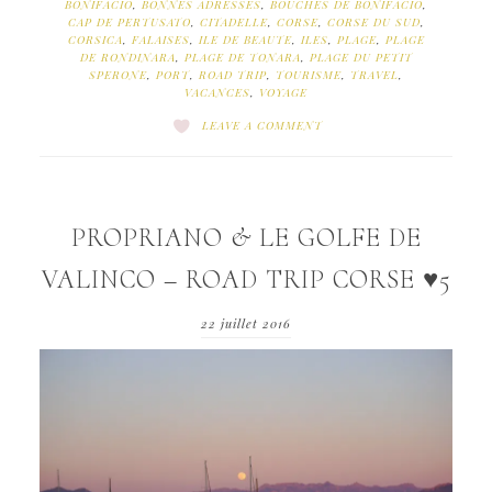
BONIFACIO
,
BONNES ADRESSES
,
BOUCHES DE BONIFACIO
,
CAP DE PERTUSATO
,
CITADELLE
,
CORSE
,
CORSE DU SUD
,
CORSICA
,
FALAISES
,
ILE DE BEAUTE
,
ILES
,
PLAGE
,
PLAGE
DE RONDINARA
,
PLAGE DE TONARA
,
PLAGE DU PETIT
SPERONE
,
PORT
,
ROAD TRIP
,
TOURISME
,
TRAVEL
,
VACANCES
,
VOYAGE
LEAVE A COMMENT
PROPRIANO & LE GOLFE DE
VALINCO – ROAD TRIP CORSE ♥5
22 juillet 2016